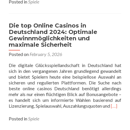
about
Posted in
Spiele
Neue
Sportwettenanbieter:
Kreative
Bonusaktionen
Die top Online Casinos in
und
Deutschland 2024: Optimale
verbesserte
Gewinnmöglichkeiten und
Wettmöglichkeiten
maximale Sicherheit
Posted on
February 5, 2026
Die digitale Glücksspiellandschaft in Deutschland hat
sich in den vergangenen Jahren grundlegend gewandelt
und bietet Spielern heute eine beispiellose Auswahl an
sicheren und regulierten Plattformen. Die Suche nach
beste online casinos Deutschland benötigt allerdings
mehr als nur einen flüchtigen Blick auf Bonusangebote –
es handelt sich um informierte Wahlen basierend auf
Read
Lizenzierung, Spielauswahl, Auszahlungsquoten und
[…]
more
about
Posted in
Spiele
Die
top