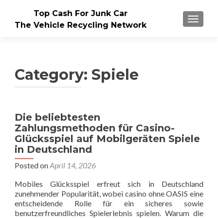
Top Cash For Junk Car
TOGGLE
The Vehicle Recycling Network
Category:
Spiele
Die beliebtesten
Zahlungsmethoden für Casino-
Glücksspiel auf Mobilgeräten Spiele
in Deutschland
Posted on
April 14, 2026
Mobiles Glücksspiel erfreut sich in Deutschland
zunehmender Popularität, wobei casino ohne OASIS eine
entscheidende Rolle für ein sicheres sowie
benutzerfreundliches Spielerlebnis spielen. Warum die