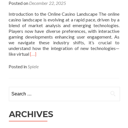
Julius
Posted on
December 22, 2025
Casino
Introduction to the Online Casino Landscape The online
casino landscape is evolving at a rapid pace, driven by a
blend of market analysis and emerging technologies.
Players now have diverse preferences, with interactive
gaming developments enhancing user engagement. As
we navigate these industry shifts, it’s crucial to
understand how the integration of new technologies—
Read
like virtual
[…]
more
about
Posted in
Spiele
Emerging
Trends
and
Innovations
Search
Shaping
for:
the
Future
of
ARCHIVES
Online
Casinos