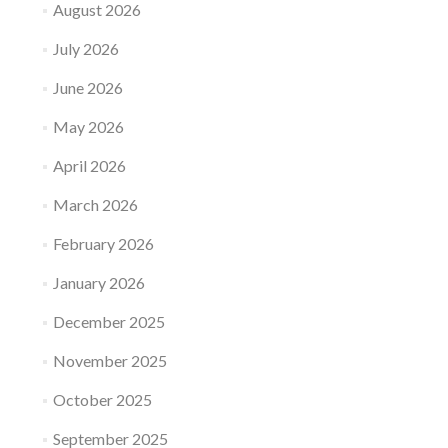
August 2026
July 2026
June 2026
May 2026
April 2026
March 2026
February 2026
January 2026
December 2025
November 2025
October 2025
September 2025