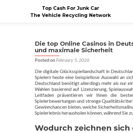
Top Cash For Junk Car
The Vehicle Recycling Network
Die top Online Casinos in Deu
und maximale Sicherheit
Posted on
February 5, 2026
Die digitale Glücksspiellandschaft in Deutschl
Spielern heute eine beispiellose Auswahl an si
Deutschland benötigt allerdings mehr als nur ei
Wahlen basierend auf Lizenzierung, Spielauswa
Leitfaden präsentieren wir Ihnen die best
Spielerbewertungen und strenge Qualitätskriter
Gewinnchancen bieten, welche Sicherheitsmaßnah
Spielerlebnis herausholen können, während Sie z
Wodurch zeichnen sich d