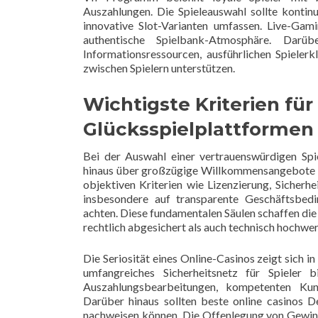
Auszahlungen. Die Spieleauswahl sollte kontinu
innovative Slot-Varianten umfassen. Live-Gam
authentische Spielbank-Atmosphäre. Darüb
Informationsressourcen, ausführlichen Spiele
zwischen Spielern unterstützen.
Wichtigste Kriterien für
Glücksspielplattformen
Bei der Auswahl einer vertrauenswürdigen Spi
hinaus über großzügige Willkommensangebote ge
objektiven Kriterien wie Lizenzierung, Sicherh
insbesondere auf transparente Geschäftsbed
achten. Diese fundamentalen Säulen schaffen die
rechtlich abgesichert als auch technisch hochwert
Die Seriosität eines Online-Casinos zeigt sich 
umfangreiches Sicherheitsnetz für Spieler b
Auszahlungsbearbeitungen, kompetenten Kun
Darüber hinaus sollten beste online casinos 
nachweisen können. Die Offenlegung von Gewinnc