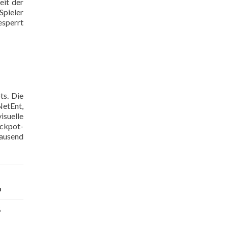
eit der
pieler
esperrt
ts. Die
NetEnt,
isuelle
ackpot-
tausend
h
%