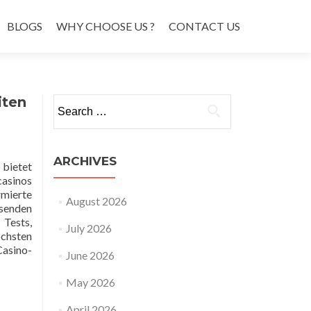
BLOGS
WHY CHOOSE US ?
CONTACT US
iten
Search
for:
ARCHIVES
 bietet
casinos
rmierte
August 2026
ssenden
Tests,
July 2026
öchsten
Casino-
June 2026
May 2026
April 2026