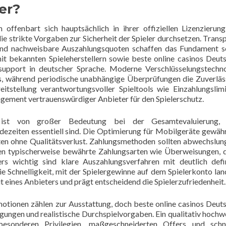
er?
 offenbart sich hauptsächlich in ihrer offiziellen Lizenzierun
e strikte Vorgaben zur Sicherheit der Spieler durchsetzen. Trans
 und nachweisbare Auszahlungsquoten schaffen das Fundament s
it bekannten Spieleherstellern sowie beste online casinos Deut
support in deutscher Sprache. Moderne Verschlüsselungstechn
rs, während periodische unabhängige Überprüfungen die Zuverläs
eitstellung verantwortungsvoller Spieltools wie Einzahlungslim
agement vertrauenswürdiger Anbieter für den Spielerschutz.
m ist von großer Bedeutung bei der Gesamtevaluierung,
dezeiten essentiell sind. Die Optimierung für Mobilgeräte gewähr
ten ohne Qualitätsverlust. Zahlungsmethoden sollten abwechslun
ten typischerweise bewährte Zahlungsarten wie Überweisungen, d
s wichtig sind klare Auszahlungsverfahren mit deutlich defi
 Schnelligkeit, mit der Spielergewinne auf dem Spielerkonto land
t eines Anbieters und prägt entscheidend die Spielerzufriedenheit.
tionen zählen zur Ausstattung, doch beste online casinos Deut
ungen und realistische Durchspielvorgaben. Ein qualitativ hochw
esonderen Privilegien, maßgeschneiderten Offers und schne