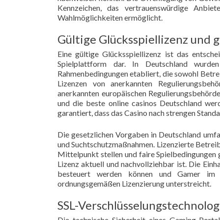
Kennzeichen, das vertrauenswürdige Anbiet
Wahlmöglichkeiten ermöglicht.
Gültige Glücksspiellizenz und 
Eine gültige Glücksspiellizenz ist das entsch
Spielplattform dar. In Deutschland wurden
Rahmenbedingungen etabliert, die sowohl Betrei
Lizenzen von anerkannten Regulierungsbeh
anerkannten europäischen Regulierungsbehörden
und die beste online casinos Deutschland werd
garantiert, dass das Casino nach strengen Standa
Die gesetzlichen Vorgaben in Deutschland umfa
und Suchtschutzmaßnahmen. Lizenzierte Betreibe
Mittelpunkt stellen und faire Spielbedingungen 
Lizenz aktuell und nachvollziehbar ist. Die E
besteuert werden können und Gamer im Str
ordnungsgemäßen Lizenzierung unterstreicht.
SSL-Verschlüsselungstechnolo
Die technische Sicherheit eines Gaming-Porta