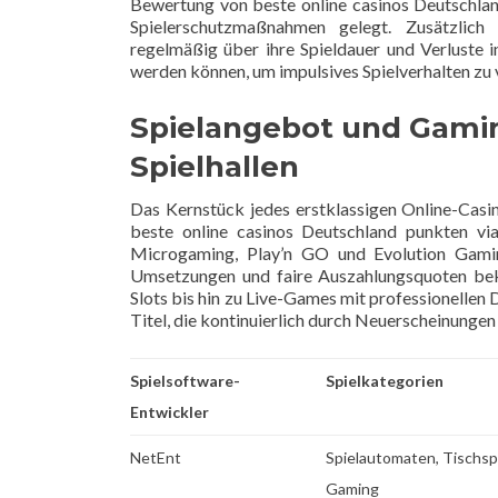
Bewertung von beste online casinos Deutschla
Spielerschutzmaßnahmen gelegt. Zusätzlich 
regelmäßig über ihre Spieldauer und Verluste 
werden können, um impulsives Spielverhalten zu 
Spielangebot und Gamin
Spielhallen
Das Kernstück jedes erstklassigen Online-Casino
beste online casinos Deutschland punkten vi
Microgaming, Play’n GO und Evolution Gaming
Umsetzungen und faire Auszahlungsquoten beka
Slots bis hin zu Live-Games mit professionellen
Titel, die kontinuierlich durch Neuerscheinungen
Spielsoftware-
Spielkategorien
Entwickler
NetEnt
Spielautomaten, Tischspi
Gaming