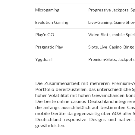
Microgaming
Progressive Jackpots, S
Evolution Gaming
Live-Gaming, Game Sho
Play’n GO
Video-Slots, mobile Spie
Pragmatic Play
Slots, Live-Casino, Bingo
Yggdrasil
Premium-Slots, Jackpots
Die Zusammenarbeit mit mehreren Premium-An
Portfolio bereitzustellen, das unterschiedliche 
hoher Volatilität mit hohen Gewinnchancen konze
Die beste online casinos Deutschland integrier
die anfangs ausschließlich auf bestimmten Cas
mobile Geräte, da gegenwärtig über 60% aller S
Deutschland responsive Designs und native 
gewährleisten.