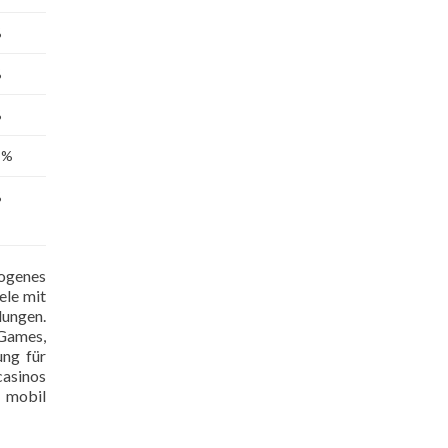
%
%
%
5%
%
ogenes
ele mit
lungen.
 Games,
ung für
casinos
 mobil