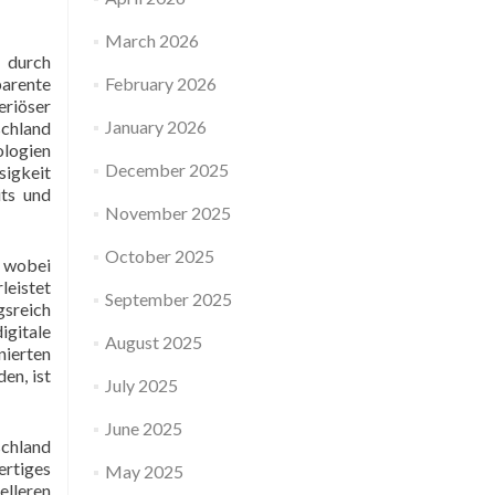
March 2026
g durch
parente
February 2026
eriöser
January 2026
schland
ologien
December 2025
sigkeit
its und
November 2025
October 2025
 wobei
leistet
September 2025
gsreich
igitale
August 2025
nierten
en, ist
July 2025
June 2025
schland
ertiges
May 2025
lleren