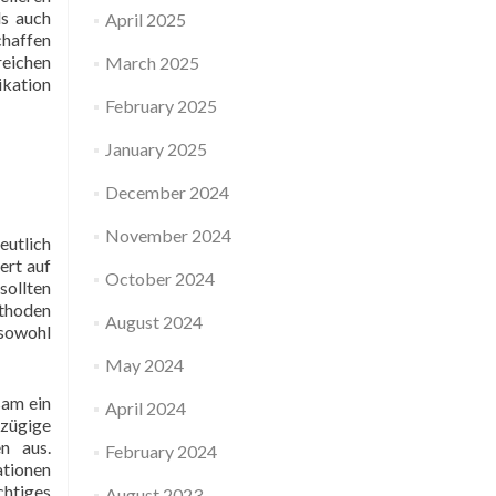
ls auch
April 2025
chaffen
eichen
March 2025
ikation
February 2025
January 2025
December 2024
November 2024
eutlich
ert auf
October 2024
sollten
thoden
August 2024
 sowohl
May 2024
sam ein
April 2024
 zügige
n aus.
February 2024
ationen
chtiges
August 2023