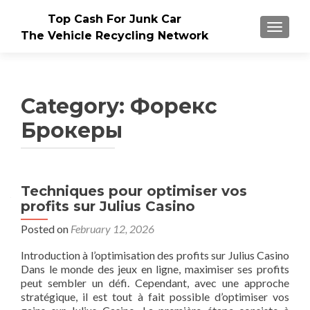
Top Cash For Junk Car
TOGGLE
The Vehicle Recycling Network
Category:
Форекс
Брокеры
Techniques pour optimiser vos
profits sur Julius Casino
Posted on
February 12, 2026
Introduction à l’optimisation des profits sur Julius Casino
Dans le monde des jeux en ligne, maximiser ses profits
peut sembler un défi. Cependant, avec une approche
stratégique, il est tout à fait possible d’optimiser vos