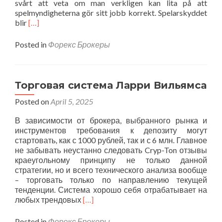
svårt att veta om man verkligen kan lita på att
spelmyndigheterna gör sitt jobb korrekt. Spelarskyddet
Read
blir
[…]
more
about
Posted in
Форекс Брокеры
Riskerna
som
förknippas
med
Торговая система Ларри Вильямса
att
Posted on
spela
April 5, 2025
på
В зависимости от брокера, выбранного рынка и
utländska
инструментов требования к депозиту могут
casinon
стартовать, как с 1000 рублей, так и с 6 млн. Главное
online
не забывать неустанно следовать Cryp-Ton отзывы
краеугольному принципу не только данной
стратегии, но и всего технического анализа вообще
– торговать только по направлению текущей
тенденции. Система хорошо себя отрабатывает на
Read
любых трендовых
[…]
more
about
Posted in
Форекс Брокеры