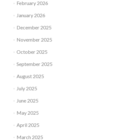
February 2026
January 2026
December 2025
November 2025
October 2025
September 2025
August 2025
July 2025
June 2025
May 2025
April 2025
March 2025