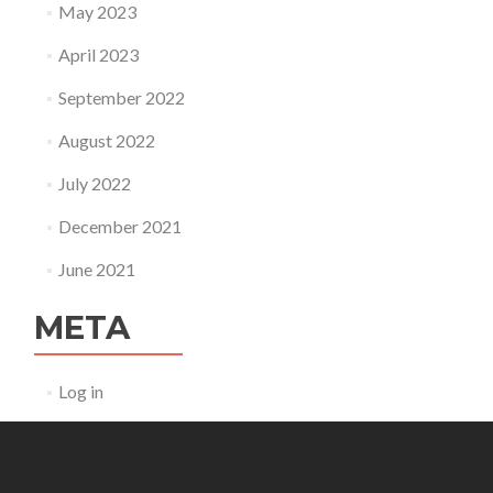
May 2023
April 2023
September 2022
August 2022
July 2022
December 2021
June 2021
META
Log in