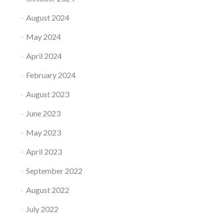
August 2024
May 2024
April 2024
February 2024
August 2023
June 2023
May 2023
April 2023
September 2022
August 2022
July 2022