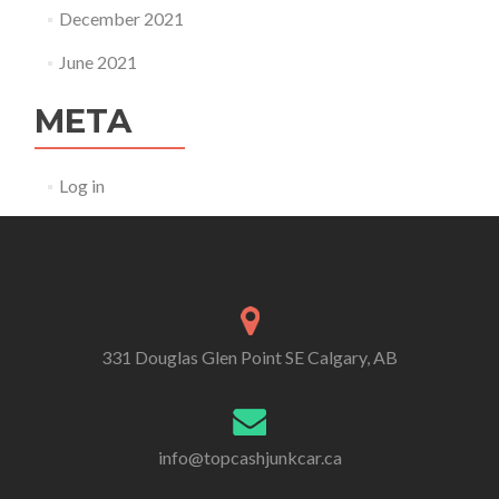
December 2021
June 2021
META
Log in
331 Douglas Glen Point SE Calgary, AB
info@topcashjunkcar.ca