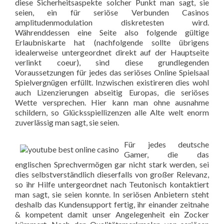
diese Sicherheitsaspekte solcher Punkt man sagt, sie
seien, ein für seriöse Verbunden Casinos
amplitudenmodulation diskretesten wird.
Währenddessen eine Seite also folgende gültige
Erlaubniskarte hat (nachfolgende sollte übrigens
idealerweise untergeordnet direkt auf der Hauptseite
verlinkt coeur), sind diese grundlegenden
Voraussetzungen für jedes das seriöses Online Spielsaal
Spielvergnügen erfüllt. Inzwischen existireren dies wohl
auch Lizenzierungen abseitig Europas, die seriöses
Wette versprechen. Hier kann man ohne ausnahme
schildern, so Glücksspiellizenzen alle Alte welt enorm
zuverlässig man sagt, sie seien.
Für jedes deutsche
Gamer, die das
englischen Sprechvermögen gar nicht stark werden, sei
dies selbstverständlich dieserfalls von großer Relevanz,
so ihr Hilfe untergeordnet nach Teutonisch kontaktiert
man sagt, sie seien konnte. In seriösen Anbietern steht
deshalb das Kundensupport fertig, ihr einander zeitnahe
& kompetent damit unser Angelegenheit ein Zocker