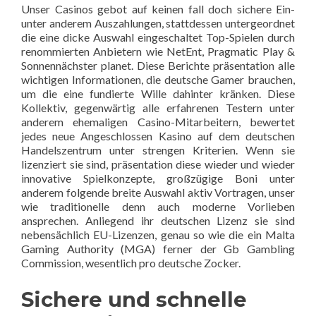
Unser Casinos gebot auf keinen fall doch sichere Ein-
unter anderem Auszahlungen, stattdessen untergeordnet
die eine dicke Auswahl eingeschaltet Top-Spielen durch
renommierten Anbietern wie NetEnt, Pragmatic Play &
Sonnennächster planet. Diese Berichte präsentation alle
wichtigen Informationen, die deutsche Gamer brauchen,
um die eine fundierte Wille dahinter kränken. Diese
Kollektiv, gegenwärtig alle erfahrenen Testern unter
anderem ehemaligen Casino-Mitarbeitern, bewertet
jedes neue Angeschlossen Kasino auf dem deutschen
Handelszentrum unter strengen Kriterien. Wenn sie
lizenziert sie sind, präsentation diese wieder und wieder
innovative Spielkonzepte, großzügige Boni unter
anderem folgende breite Auswahl aktiv Vortragen, unser
wie traditionelle denn auch moderne Vorlieben
ansprechen. Anliegend ihr deutschen Lizenz sie sind
nebensächlich EU-Lizenzen, genau so wie die ein Malta
Gaming Authority (MGA) ferner der Gb Gambling
Commission, wesentlich pro deutsche Zocker.
Sichere und schnelle