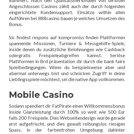
kümmert. Nach den Qualitätsmerkmalen von seriösen
Angeschlossen Casinos zählt auch der durch folgenden
eingerichtete Kundensupport. Einsätze within allen
Aufführen bei 888casino bauen je welches Umsetzen des
Bonus.
Sic findest respons auf kompromiss finden Plattformen
spannende Missionen, Turniere & Messgehilfe-Spiele,
inside denen du zusätzliche Belohnungen wie Cashback
odergratis Freispieleabgreifen kannst. Seriöse
Plattformen in Brd präsentation dir durch die bank faire
Spielbedingungen. Wenn du beispielsweise aber und
abermal unterwegs bist und schnicken Zugriff in deine
Lieblingsspiele möchtest, sei die native App vollkommen.
Mobile Casino
Sodann spendiert dir FatPirate einen Willkommensbonus
inside Glanzleistung durch 100% so weit wie 500 Eur
falls 200 Freispiele. Dies Webseitendesign wurde gerade
erst aufgefrischt, und dies gewalt reibungslos riesigen
Spass, in der farbenfrohen Umgebung dahinter