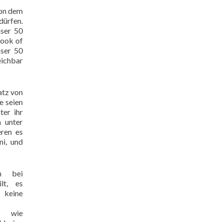
von dem
dürfen.
nser 50
Book of
nser 50
eichbar
atz von
e seien
ter ihr
n unter
eren es
ni, und
ch bei
lt, es
eine
g, wie