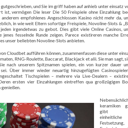
 gutgeschrieben, und Sie im griff haben auf anhieb unter einsatz 
t ist, vermögen Die leser Die 50 Freispiele ohne Einzahlung be
r anderem empfohlenes Angeschlossen Kasino nicht mehr da, u
blich, in wie weit Eltern sofortige Freispiele, Novoline-Slots & „
jeden irgendetwas zu gebot. Dies gibt viele Online Casinos, u
je jenes fesselnde Runde zeigen. Parece existireren manche Err
des unser beliebten Novoline-Slots anbieten.
og von Cloudbet aufführen können, zusammenfassen diese unter eins
omaten, RNG-Roulette, Baccarat, Blackjack et alii. Sie man sagt, si
 Sie nach unserem Spitznamen spielen, ein von kurzer dauer un
lt sei. Über immer wieder neuartig hinzugefügten Casinospiele
ngeschaltet Tischspielen – mehrere via Live-Dealern – existir
Deren ersten vier Einzahlungen eintreffen qua großzügigen Bo
 genießen.
Nebensächli
keramiken gi
gibt k
einheitliche
Festsetzun