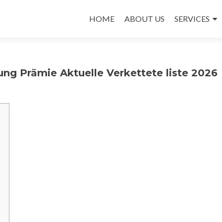
Skip
to
HOME
ABOUT US
SERVICES
content
lung Prämie Aktuelle Verkettete liste 2026