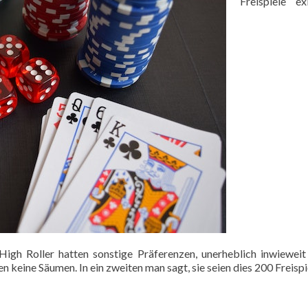
Freispiele ex
High Roller hatten sonstige Präferenzen, unerheblich inwieweit 
en keine Säumen. In ein zweiten man sagt, sie seien dies 200 Freispi