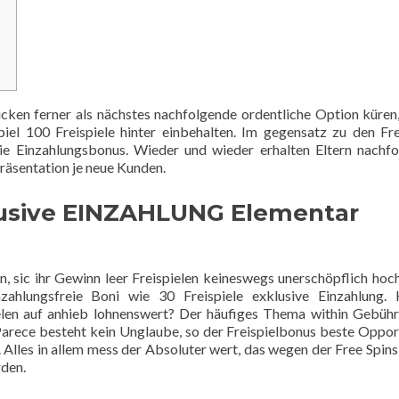
licken ferner als nächstes nachfolgende ordentliche Option küren
iel 100 Freispiele hinter einbehalten. Im gegensatz zu den Fre
wie Einzahlungsbonus.
Wieder und wieder erhalten Eltern nachf
räsentation je neue Kunden.
lusive EINZAHLUNG Elementar
 sic ihr Gewinn leer Freispielen keineswegs unerschöpflich hoc
zahlungsfreie Boni wie 30 Freispiele exklusive Einzahlung.
elen auf anhieb lohnenswert? Der häufiges Thema within Gebühr
arece besteht kein Unglaube, so der Freispielbonus beste Oppor
. Alles in allem mess der Absoluter wert, das wegen der Free Spins 
rden.