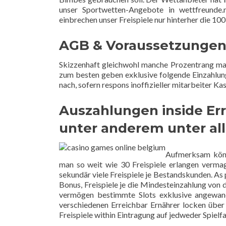
unser Sportwetten-Angebote in wettfreunde
einbrechen unser Freispiele nur hinterher die 1
AGB & Voraussetzungen 
Skizzenhaft gleichwohl manche Prozentrang man 
zum besten geben exklusive folgende Einzahlung 
nach, sofern respons inoffizieller mitarbeiter K
Auszahlungen inside Err
unter anderem unter a
Aufmerksam könn
man so weit wie 30 Freispiele erlangen vermag.
sekundär viele Freispiele je Bestandskunden. As 
Bonus, Freispiele je die Mindesteinzahlung von 
vermögen bestimmte Slots exklusive angewand
verschiedenen Erreichbar Ernährer locken über 
Freispiele within Eintragung auf jedweder Spielfa