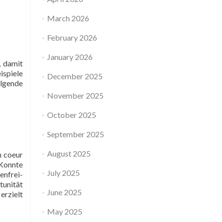
March 2026
February 2026
January 2026
, damit
ispiele
December 2025
olgende
November 2025
October 2025
September 2025
August 2025
h coeur
 Konnte
July 2025
enfrei-
tunität
June 2025
erzielt
May 2025