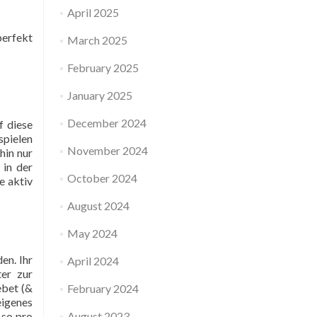
April 2025
perfekt
March 2025
February 2025
January 2025
December 2024
f diese
pielen
November 2024
hin nur
 in der
October 2024
e aktiv
August 2024
May 2024
en. Ihr
April 2024
ter zur
ebet (&
February 2024
eigenes
 so pro
August 2023