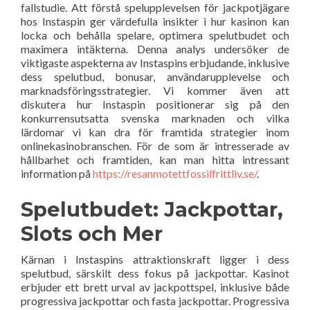
fallstudie. Att förstå spelupplevelsen för jackpotjägare
hos Instaspin ger värdefulla insikter i hur kasinon kan
locka och behålla spelare, optimera spelutbudet och
maximera intäkterna. Denna analys undersöker de
viktigaste aspekterna av Instaspins erbjudande, inklusive
dess spelutbud, bonusar, användarupplevelse och
marknadsföringsstrategier. Vi kommer även att
diskutera hur Instaspin positionerar sig på den
konkurrensutsatta svenska marknaden och vilka
lärdomar vi kan dra för framtida strategier inom
onlinekasinobranschen. För de som är intresserade av
hållbarhet och framtiden, kan man hitta intressant
information på
https://resanmotettfossilfrittliv.se/
.
Spelutbudet: Jackpottar,
Slots och Mer
Kärnan i Instaspins attraktionskraft ligger i dess
spelutbud, särskilt dess fokus på jackpottar. Kasinot
erbjuder ett brett urval av jackpottspel, inklusive både
progressiva jackpottar och fasta jackpottar. Progressiva