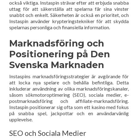
också viktiga. Instaspin strävar efter att erbjuda snabba
uttag för att säkerställa att spelarna får sina vinster
snabbt och enkelt. Säkerheten är också en prioritet, och
Instaspin använder krypteringstekniker för att skydda
spelarnas personliga och finansiella information.
Marknadsföring och
Positionering på Den
Svenska Marknaden
Instaspins marknadsföringsstrategier är avgörande för
att locka nya spelare och behålla befintliga. Detta
inkluderar användning av olika marknadsföringskanaler,
såsom sökmotoroptimering (SEO), sociala medier, e-
postmarknadsföring och affiliate-marknadsföring.
Instaspin positionerar sig ofta som ett kasino med fokus
på snabba spel, jackpottar och en användarvänlig
upplevelse.
SEO och Sociala Medier