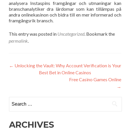
analysera Instaspins framgångar och utmaningar kan
branschanalytiker dra lärdomar som kan tillämpas på
andra onlinekasinon och bidra till en mer informerad och
framgångsrik bransch.
This entry was posted in
Uncategorized
. Bookmark the
permalink
.
Post
←
Unlocking the Vault: Why Account Verification is Your
Best Bet in Online Casinos
navigation
Free Casino Games Online
→
Search
for:
ARCHIVES