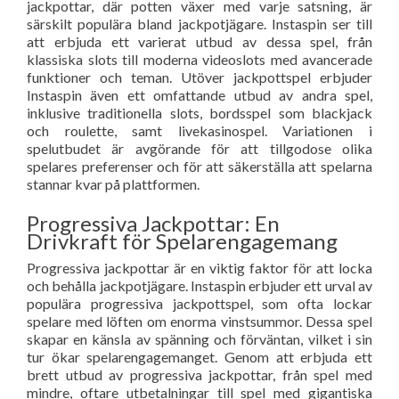
jackpottar, där potten växer med varje satsning, är
särskilt populära bland jackpotjägare. Instaspin ser till
att erbjuda ett varierat utbud av dessa spel, från
klassiska slots till moderna videoslots med avancerade
funktioner och teman. Utöver jackpottspel erbjuder
Instaspin även ett omfattande utbud av andra spel,
inklusive traditionella slots, bordsspel som blackjack
och roulette, samt livekasinospel. Variationen i
spelutbudet är avgörande för att tillgodose olika
spelares preferenser och för att säkerställa att spelarna
stannar kvar på plattformen.
Progressiva Jackpottar: En
Drivkraft för Spelarengagemang
Progressiva jackpottar är en viktig faktor för att locka
och behålla jackpotjägare. Instaspin erbjuder ett urval av
populära progressiva jackpottspel, som ofta lockar
spelare med löften om enorma vinstsummor. Dessa spel
skapar en känsla av spänning och förväntan, vilket i sin
tur ökar spelarengagemanget. Genom att erbjuda ett
brett utbud av progressiva jackpottar, från spel med
mindre, oftare utbetalningar till spel med gigantiska