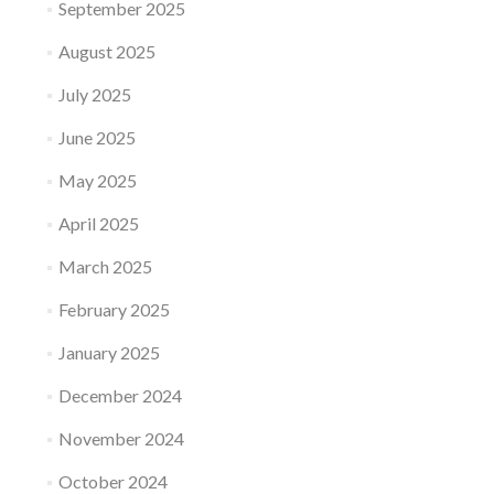
September 2025
August 2025
July 2025
June 2025
May 2025
April 2025
March 2025
February 2025
January 2025
December 2024
November 2024
October 2024