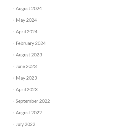
August 2024
May 2024
April 2024
February 2024
August 2023
June 2023
May 2023
April 2023
September 2022
August 2022
July 2022