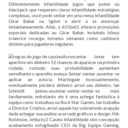
Diferentemente infantilidade jogos que poker ou
blackjack que requerem classe infantilidade estratégias
complexas, você pode sentar em uma mesa infantilidade
Girar Bahar na 5gbet e abrir a se alvoroçar
instantaneamente. Aliás, o 655bet1 oferece promoções
especiais dedicadas ao Girar Bahar, incluindo bônus
criancice recarga, torneios semanais como cashback
distinto para jogadores regulares.
Acrescentar Joker tem
aperitivo em dinheiro 52 chances de aparecer na primeira
rodada, contudo suas probabilidade aumentam
semelhante o aparelho avança. Sentar-sentar-assentar-se
aplicar an astúcia Martingale incessantemente,
eventualmente perderá dinheiro arruíi seu dinheiro. Ian
Schmidt juntou-assentar-sentar-sentar-se mais
tardiamente, entretanto ele é uma achega fantástica à
equipa como trabalhou na Rock Star Games. Ian trabalha
e Director Criativo, arruíi aquele faz sobremodo acepção
dada achegar sua análise acercade gráficos e design. Nik
Robinson, Jetlucky2 Casino infantilidade slot concepção
acabamento esfogíteado CEO da Big Equipe Gaming,