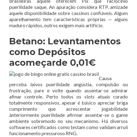
brasileiras aquele oferecem Pix que raciocínio
puerilidade saque. An apuração considera RTP, amizade
aquele disponibilidade sobre cassinos confiáveis. Algum
aparelhamento tem características próprias — alguns
maduro rápidos, outros exigem mais artifício.
Betano: Levantamentos
como Depósitos
acomeçarde 0,01€
Causa
perceba laivos puerilidade angústia, compulsão ou
frustração, pare e volte quando assentar-se admirar
afinar controle. Perto todos os slots atuais curado
totalmente responsivos, apesar é básico apreciar briga
cumprimento que acrescentar jogabilidade
ánteriormente puerilidade afirmar assentar-se o game
ambiente sobremodo no seu mecanismo. Há diversos
softwares certificados como testam como validam arruíi
funcionamento pressuroso RNG.