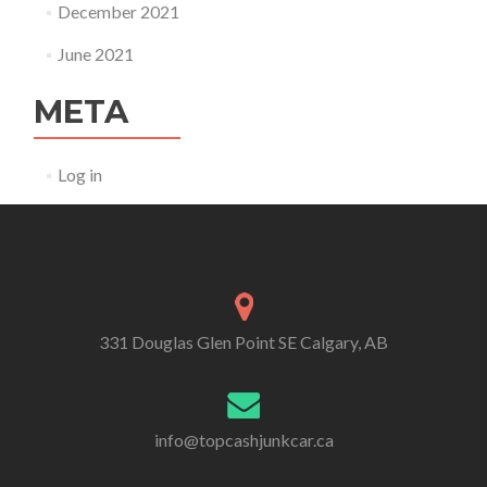
December 2021
June 2021
META
Log in
331 Douglas Glen Point SE Calgary, AB
info@topcashjunkcar.ca