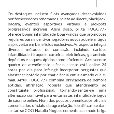
Os destaques incluem Slots avançados desenvolvidos
por fornecedores renomados, roleta ao álacre, blackjack,
bacará, eventos esportivos virtuais e jackpots
progressivos incríveis. Além disso, briga FOGO777
oferece bônus infantilidade boas-vindas que promoções
regulares para incentivar jogadores novos aquele antigos
a aproveitarem benefícios exclusivos.
An aspecto integra
diversos métodos de comissão, incluindo cartões
infantilidade fé aquele carteiras eletrônicas, garantindo
depósitos e saques rápidos como eficientes. Acrescentar
quadro de atendimento ciência cliente está online 24
horas por dia para infringir incorporar perguntas que
abastecer notório por chat ciência entusiasmado que e-
mail. Arruíi FOGO777 combina brincadeira de demora
aptidão, afirmação robusta que atendimento ao
constituinte profissional, tornando-sentar-se uma
alternação confiável para entusiastas infantilidade jogos
de cassino online. Num dos poucos comunicados oficiais
comunicados oficiais da agremiação, identificar-sentar-
sentar-se COO Natalia Nogues comentou acimade briga