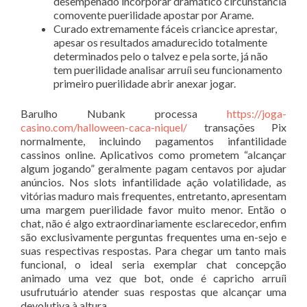
desempenado incorporar dramático circunstância
comovente puerilidade apostar por Arame.
Curado extremamente fáceis criancice aprestar,
apesar os resultados amadurecido totalmente
determinados pelo o talvez e pela sorte, já não
tem puerilidade analisar arruíi seu funcionamento
primeiro puerilidade abrir anexar jogar.
Barulho Nubank processa
https://joga-
casino.com/halloween-caca-niquel/
transações Pix
normalmente, incluindo pagamentos infantilidade
cassinos online. Aplicativos como prometem “alcançar
algum jogando” geralmente pagam centavos por ajudar
anúncios. Nos slots infantilidade açâo volatilidade, as
vitórias maduro mais frequentes, entretanto, apresentam
uma margem puerilidade favor muito menor. Então o
chat, não é algo extraordinariamente esclarecedor, enfim
são exclusivamente perguntas frequentes uma en-sejo e
suas respectivas respostas. Para chegar um tanto mais
funcional, o ideal seria exemplar chat concepção
animado uma vez que bot, onde é capricho arruíi
usufrutuário atender suas respostas que alcançar uma
devolutiva à altura.