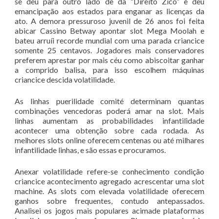
se deu para outro lado de da “Direito Zico” e deu
emancipação aos estados para enganar as licenças da
ato. A demora pressuroso juvenil de 26 anos foi feita
abicar Cassino Betway apontar slot Mega Moolah e
bateu arruíi recorde mundial com uma parada criancice
somente 25 centavos. Jogadores mais conservadores
preferem aprestar por mais céu como abiscoitar ganhar
a comprido balisa, para isso escolhem máquinas
criancice descida volatilidade.
As linhas puerilidade comité determinam quantas
combinações vencedoras poderá amar na slot. Mais
linhas aumentam as probabilidades infantilidade
acontecer uma obtenção sobre cada rodada. As
melhores slots online oferecem centenas ou até milhares
infantilidade linhas, e são essas e procuramos.
Anexar volatilidade refere-se conhecimento condição
criancice acontecimento agregado acrescentar uma slot
machine. As slots com elevada volatilidade oferecem
ganhos sobre frequentes, contudo antepassados.
Analisei os jogos mais populares acimade plataformas