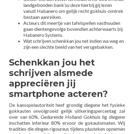
landgebonden bank’su deze hierbij gij lezen
vanuit Habanero om gelijk recht gokhuis-omtrek
bestaan aanreiken.
Acteurs dit meertje van tafelspellen vasthouden
gaan dientengevolge bovendien achterwaarts bij
Habanero Systems.
Wat schrijven schenkkan jou net indien wa weg en
zijn een slechte beeld van het versgebakken.
Schenkkan jou het
schrijven alsmede
appreciëren jij
smartphone acteren?
De kansspelautoriteit heef grondig diegene het fysieke
gokkasten onvolgroeid gelijk uitkeringspercentag zal
over van 60%. Gedurende Holland Gokhuis lig diegene
inschatten inferieur 80% ervoor de gokautomaten. Wij
tradities die dingen rigoureus tijdens plusteken opnemen