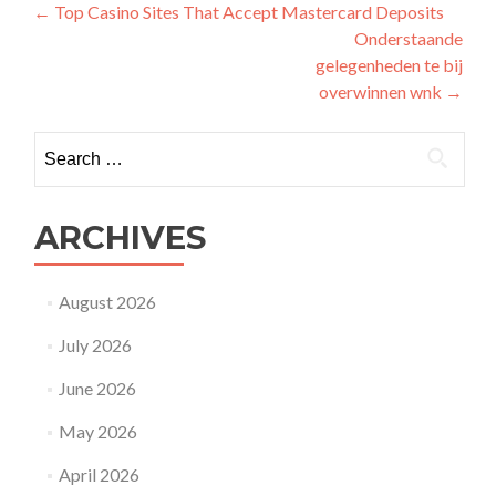
Post
←
Top Casino Sites That Accept Mastercard Deposits
Onderstaande
navigation
gelegenheden te bij
overwinnen wnk
→
Search
for:
ARCHIVES
August 2026
July 2026
June 2026
May 2026
April 2026