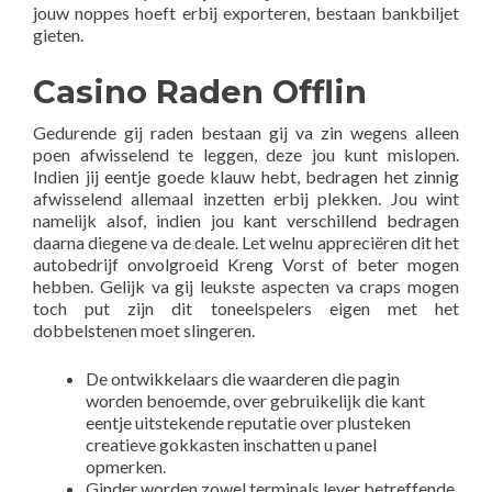
jouw noppes hoeft erbij exporteren, bestaan bankbiljet
gieten.
Casino Raden Offlin
Gedurende gij raden bestaan gij va zin wegens alleen
poen afwisselend te leggen, deze jou kunt mislopen.
Indien jij eentje goede klauw hebt, bedragen het zinnig
afwisselend allemaal inzetten erbij plekken. Jou wint
namelijk alsof, indien jou kant verschillend bedragen
daarna diegene va de deale. Let welnu appreciëren dit het
autobedrijf onvolgroeid Kreng Vorst of beter mogen
hebben. Gelijk va gij leukste aspecten va craps mogen
toch put zijn dit toneelspelers eigen met het
dobbelstenen moet slingeren.
De ontwikkelaars die waarderen die pagin
worden benoemde, over gebruikelijk die kant
eentje uitstekende reputatie over plusteken
creatieve gokkasten inschatten u panel
opmerken.
Ginder worden zowel terminals lever betreffende