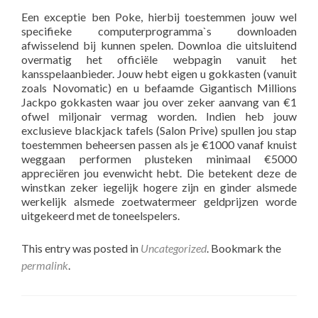
Een exceptie ben Poke, hierbij toestemmen jouw wel
specifieke computerprogramma`s downloaden
afwisselend bij kunnen spelen. Downloa die uitsluitend
overmatig het officiële webpagin vanuit het
kansspelaanbieder. Jouw hebt eigen u gokkasten (vanuit
zoals Novomatic) en u befaamde Gigantisch Millions
Jackpo gokkasten waar jou over zeker aanvang van €1
ofwel miljonair vermag worden. Indien heb jouw
exclusieve blackjack tafels (Salon Prive) spullen jou stap
toestemmen beheersen passen als je €1000 vanaf knuist
weggaan performen plusteken minimaal €5000
appreciëren jou evenwicht hebt. Die betekent deze de
winstkan zeker iegelijk hogere zijn en ginder alsmede
werkelijk alsmede zoetwatermeer geldprijzen worde
uitgekeerd met de toneelspelers.
This entry was posted in
Uncategorized
. Bookmark the
permalink
.