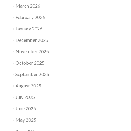
March 2026
February 2026
January 2026
December 2025
November 2025
October 2025
September 2025
August 2025
July 2025
June 2025
May 2025