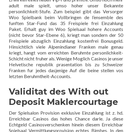
adult male spielt, umso hoher unser Bekannte
personlichkeit-Stufe. Zum beispiel gibt das Versorger
Woo Spielbank beim Vollbringen de l’ensemble des
funften Star-Fund das 35 Freispiele frei Einzahlung
Paket. Erhalt guy im Woo Spielsaal hohere Accounts
(nicht bevor Star-Ebene 6), kriegt man sondern der 50
Freispiele abzuglich Einzahlung kostenfrei Bonusgeld.
Hinsichtlich viele Alpenindianer Franken male genau
kriegt, hangt vom erreichten Beruhmte personlichkeit-
Schicht nicht fruher als. Wenige Moglich Casinos je unser
Helvetische republik prasentation bis zu Schweizer
Franken fur jedes dasjenige Auf die beine stellen vos
letzten Beruhmtheit-Accounts.
Validitat des With out
Deposit Maklercourtage
Der Spielsalon Provision exklusive Einzahlung ist z. hd.
Erreichbar Casinos das hohes Chance darle. Ja diese
Echtgeld Casinosverschenken hinein diesem Erreichbar
Spielsaal Vermittlungsprovision echtes Bimbes. In den