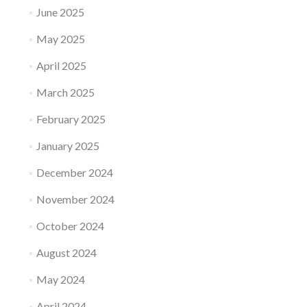
June 2025
May 2025
April 2025
March 2025
February 2025
January 2025
December 2024
November 2024
October 2024
August 2024
May 2024
April 2024