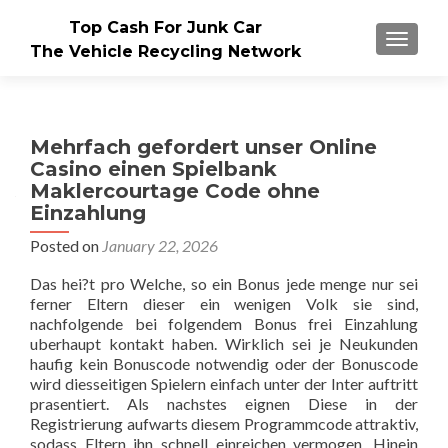
Top Cash For Junk Car
TOGGLE
The Vehicle Recycling Network
Mehrfach gefordert unser Online
Casino einen Spielbank
Maklercourtage Code ohne
Einzahlung
Posted on
January 22, 2026
Das hei?t pro Welche, so ein Bonus jede menge nur sei
ferner Eltern dieser ein wenigen Volk sie sind,
nachfolgende bei folgendem Bonus frei Einzahlung
uberhaupt kontakt haben. Wirklich sei je Neukunden
haufig kein Bonuscode notwendig oder der Bonuscode
wird diesseitigen Spielern einfach unter der Inter auftritt
prasentiert. Als nachstes eignen Diese in der
Registrierung aufwarts diesem Programmcode attraktiv,
sodass Eltern ihn schnell einreichen vermogen. Hinein