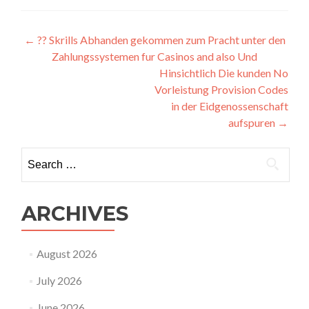
Post
←
?? Skrills Abhanden gekommen zum Pracht unter den
Zahlungssystemen fur Casinos and also Und
navigation
Hinsichtlich Die kunden No
Vorleistung Provision Codes
in der Eidgenossenschaft
aufspuren
→
Search
for:
ARCHIVES
August 2026
July 2026
June 2026