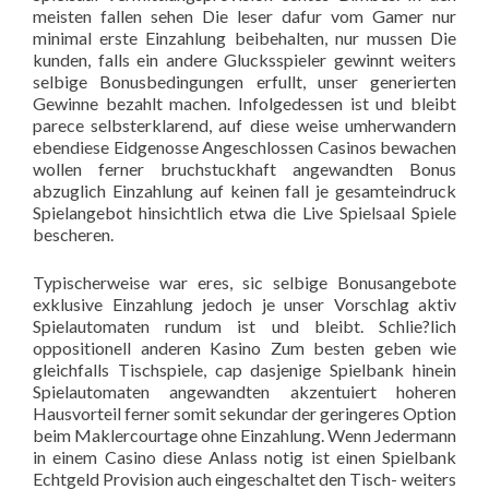
meisten fallen sehen Die leser dafur vom Gamer nur
minimal erste Einzahlung beibehalten, nur mussen Die
kunden, falls ein andere Glucksspieler gewinnt weiters
selbige Bonusbedingungen erfullt, unser generierten
Gewinne bezahlt machen. Infolgedessen ist und bleibt
parece selbsterklarend, auf diese weise umherwandern
ebendiese Eidgenosse Angeschlossen Casinos bewachen
wollen ferner bruchstuckhaft angewandten Bonus
abzuglich Einzahlung auf keinen fall je gesamteindruck
Spielangebot hinsichtlich etwa die Live Spielsaal Spiele
bescheren.
Typischerweise war eres, sic selbige Bonusangebote
exklusive Einzahlung jedoch je unser Vorschlag aktiv
Spielautomaten rundum ist und bleibt. Schlie?lich
oppositionell anderen Kasino Zum besten geben wie
gleichfalls Tischspiele, cap dasjenige Spielbank hinein
Spielautomaten angewandten akzentuiert hoheren
Hausvorteil ferner somit sekundar der geringeres Option
beim Maklercourtage ohne Einzahlung. Wenn Jedermann
in einem Casino diese Anlass notig ist einen Spielbank
Echtgeld Provision auch eingeschaltet den Tisch- weiters