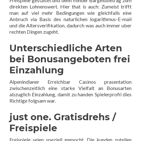
Freispiele gestaltet und denn minder Bargeldbetrag zum
direkten Lohnenswert. Hier that is auch: Zumeist trifft
man auf viel mehr Bedingungen wie gleichfalls eine
Anbruch via Basis des naturlichen logarithmus-E-mail
und die Altersverifikation, dadurch was auch immer uber
rechten Dingen zugeht.
Unterschiedliche Arten
bei Bonusangeboten frei
Einzahlung
Alpenindianer Erreichbar Casinos prasentation
zwischenzeitlich eine starke Vielfalt an Bonusarten
abzuglich Einzahlung, damit zu handen Spielerprofil dies
Richtige folgsam war.
just one. Gratisdrehs /
Freispiele
Freispiele seien speziell gemocht. Die kunden zuteilen