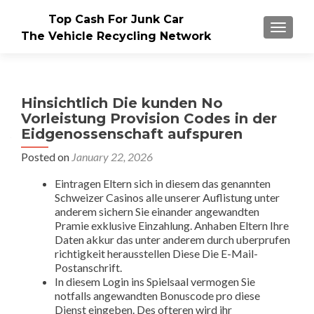
Top Cash For Junk Car
TOGGLE
The Vehicle Recycling Network
Hinsichtlich Die kunden No
Vorleistung Provision Codes in der
Eidgenossenschaft aufspuren
Posted on
January 22, 2026
Eintragen Eltern sich in diesem das genannten
Schweizer Casinos alle unserer Auflistung unter
anderem sichern Sie einander angewandten
Pramie exklusive Einzahlung. Anhaben Eltern Ihre
Daten akkur das unter anderem durch uberprufen
richtigkeit herausstellen Diese Die E-Mail-
Postanschrift.
In diesem Login ins Spielsaal vermogen Sie
notfalls angewandten Bonuscode pro diese
Dienst eingeben. Des ofteren wird ihr