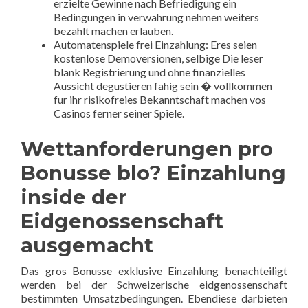
erzielte Gewinne nach Befriedigung ein
Bedingungen in verwahrung nehmen weiters
bezahlt machen erlauben.
Automatenspiele frei Einzahlung: Eres seien
kostenlose Demoversionen, selbige Die leser
blank Registrierung und ohne finanzielles
Aussicht degustieren fahig sein � vollkommen
fur ihr risikofreies Bekanntschaft machen vos
Casinos ferner seiner Spiele.
Wettanforderungen pro
Bonusse blo? Einzahlung
inside der
Eidgenossenschaft
ausgemacht
Das gros Bonusse exklusive Einzahlung benachteiligt
werden bei der Schweizerische eidgenossenschaft
bestimmten Umsatzbedingungen. Ebendiese darbieten