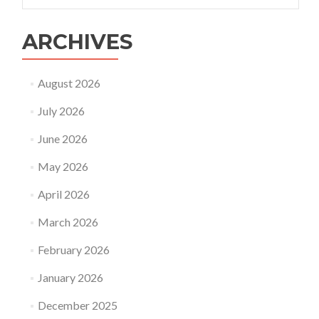
ARCHIVES
August 2026
July 2026
June 2026
May 2026
April 2026
March 2026
February 2026
January 2026
December 2025