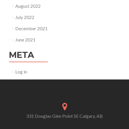
August 2022
July 2022
December 2021
June 2021
META
Log in
331 Douglas Glen Point SE Calgary, AB