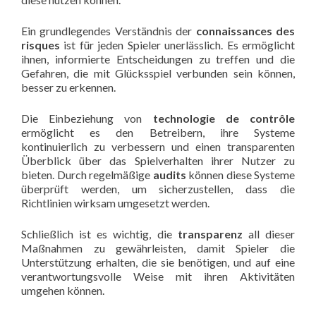
Ein grundlegendes Verständnis der
connaissances des
risques
ist für jeden Spieler unerlässlich. Es ermöglicht
ihnen, informierte Entscheidungen zu treffen und die
Gefahren, die mit Glücksspiel verbunden sein können,
besser zu erkennen.
Die Einbeziehung von
technologie de contrôle
ermöglicht es den Betreibern, ihre Systeme
kontinuierlich zu verbessern und einen transparenten
Überblick über das Spielverhalten ihrer Nutzer zu
bieten. Durch regelmäßige
audits
können diese Systeme
überprüft werden, um sicherzustellen, dass die
Richtlinien wirksam umgesetzt werden.
Schließlich ist es wichtig, die
transparenz
all dieser
Maßnahmen zu gewährleisten, damit Spieler die
Unterstützung erhalten, die sie benötigen, und auf eine
verantwortungsvolle Weise mit ihren Aktivitäten
umgehen können.