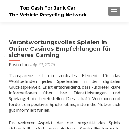
Top Cash For Junk Car
TOGGLE
The Vehicle Recycling Network
Verantwortungsvolles Spielen in
Online Casinos Empfehlungen für
sicheres Gaming
Posted on
July 21, 2025
Transparenz ist ein zentrales Element für das
Wohlbefinden jedes Spielenden in der digitalen
Glücksspielwelt. Es ist entscheidend, dass Anbieter klare
Informationen über ihre Dienstleistungen und
Spielangebote bereitstellen. Dies schafft Vertrauen und
fördert ein positives Spielerlebnis, indem die Nutzer sich
gut informiert fühlen.
Ein weiterer Aspekt, der die Integrität des Spiels
sicherstellt, sind verschiedene Kontrollinstrumente.