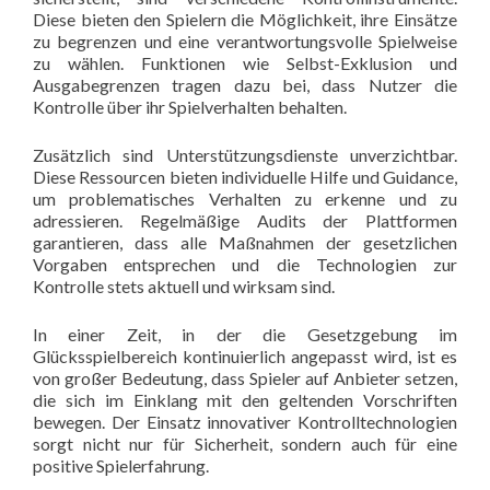
Diese bieten den Spielern die Möglichkeit, ihre Einsätze
zu begrenzen und eine verantwortungsvolle Spielweise
zu wählen. Funktionen wie Selbst-Exklusion und
Ausgabegrenzen tragen dazu bei, dass Nutzer die
Kontrolle über ihr Spielverhalten behalten.
Zusätzlich sind Unterstützungsdienste unverzichtbar.
Diese Ressourcen bieten individuelle Hilfe und Guidance,
um problematisches Verhalten zu erkenne und zu
adressieren. Regelmäßige Audits der Plattformen
garantieren, dass alle Maßnahmen der gesetzlichen
Vorgaben entsprechen und die Technologien zur
Kontrolle stets aktuell und wirksam sind.
In einer Zeit, in der die Gesetzgebung im
Glücksspielbereich kontinuierlich angepasst wird, ist es
von großer Bedeutung, dass Spieler auf Anbieter setzen,
die sich im Einklang mit den geltenden Vorschriften
bewegen. Der Einsatz innovativer Kontrolltechnologien
sorgt nicht nur für Sicherheit, sondern auch für eine
positive Spielerfahrung.