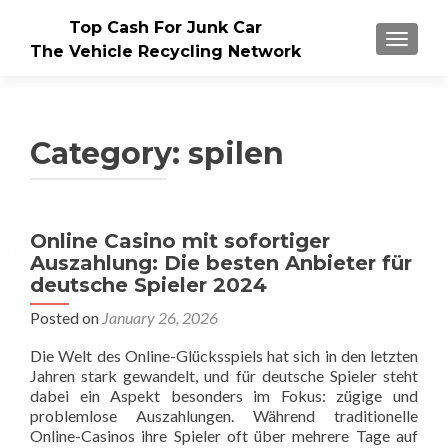
Top Cash For Junk Car
TOGGLE
The Vehicle Recycling Network
Category:
spilen
Online Casino mit sofortiger
Auszahlung: Die besten Anbieter für
deutsche Spieler 2024
Posted on
January 26, 2026
Die Welt des Online-Glücksspiels hat sich in den letzten
Jahren stark gewandelt, und für deutsche Spieler steht
dabei ein Aspekt besonders im Fokus: zügige und
problemlose Auszahlungen. Während traditionelle
Online-Casinos ihre Spieler oft über mehrere Tage auf