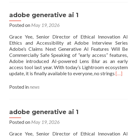
Casinos
in
Australia
adobe generative ai 1
Guide.955
Posted on
May 19, 2026
Grace Yee, Senior Director of Ethical Innovation AI
Ethics and Accessibility at Adobe Interview Series
Adobe’s Claims Next Generative AI Features Will Be
Commercially Safe Speaking of “early access” features,
Adobe introduced AI-powered Lens Blur as an early
access tool last year. With today’s Lightroom ecosystem
Read
update, it is finally available to everyone, no strings
[…]
more
about
Posted in
news
adobe
generativ
ai
1
adobe generative ai 1
Posted on
May 19, 2026
Grace Yee, Senior Director of Ethical Innovation AI