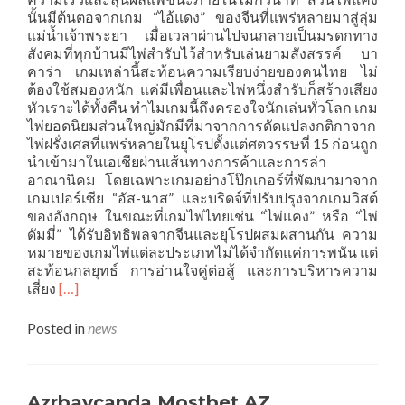
นั้นมีต้นตอจากเกม “ไอ้แดง” ของจีนที่แพร่หลายมาสู่ลุ่ม
แม่น้ำเจ้าพระยา เมื่อเวลาผ่านไปจนกลายเป็นมรดกทาง
สังคมที่ทุกบ้านมีไพ่สำรับไว้สำหรับเล่นยามสังสรรค์ บา
คาร่า เกมเหล่านี้สะท้อนความเรียบง่ายของคนไทย ไม่
ต้องใช้สมองหนัก แค่มีเพื่อนและไพ่หนึ่งสำรับก็สร้างเสียง
หัวเราะได้ทั้งคืน ทำไมเกมนี้ถึงครองใจนักเล่นทั่วโลก เกม
ไพ่ยอดนิยมส่วนใหญ่มักมีที่มาจากการดัดแปลงกติกาจาก
ไพ่ฝรั่งเศสที่แพร่หลายในยุโรปตั้งแต่ศตวรรษที่ 15 ก่อนถูก
นำเข้ามาในเอเชียผ่านเส้นทางการค้าและการล่า
อาณานิคม โดยเฉพาะเกมอย่างโป๊กเกอร์ที่พัฒนามาจาก
เกมเปอร์เซีย “อัส-นาส” และบริดจ์ที่ปรับปรุงจากเกมวิสต์
ของอังกฤษ ในขณะที่เกมไพ่ไทยเช่น “ไพ่แคง” หรือ “ไพ่
ดัมมี่” ได้รับอิทธิพลจากจีนและยุโรปผสมผสานกัน ความ
หมายของเกมไพ่แต่ละประเภทไม่ได้จำกัดแค่การพนัน แต่
สะท้อนกลยุทธ์ การอ่านใจคู่ต่อสู้ และการบริหารความ
Read
เสี่ยง
[…]
more
about
Posted in
news
เดิม
พัน
บา
คา
Azrbaycanda Mostbet AZ