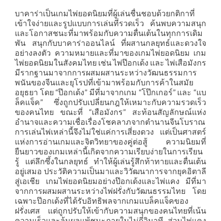
meilleur
บาคาร่าเป็นเกมไพ่ยอดนิยมที่ผู้เล่นชื่นชอบด้วยกติกาที่
site
เข้าใจง่ายและรูปแบบการเล่นที่รวดเร็ว ค้นพบความสนุก
sécurisé
และโอกาสชนะที่มาพร้อมกับความตื่นเต้นในทุกการเดิม
พัน สนุกกับบาคาร่าออนไลน์ ที่ผสานกลยุทธ์และดวงใจ
อย่างลงตัว ความหมายและที่มาของเกมไพ่ยอดนิยม เกม
ไพ่ยอดนิยมในสังคมไทย เช่น ไพ่ป๊อกเด้ง และ ไพ่เสือมังกร
มีรากฐานมาจากการผสมผสานระหว่างวัฒนธรรมการ
พนันของจีนและยุโรปที่เข้ามาพร้อมกับการค้าในสมัย
อยุธยา โดย “ป๊อกเด้ง” มีที่มาจากเกม “โป๊กเกอร์” และ “แบ
ล็คแจ็ค” ซึ่งถูกปรับเปลี่ยนกฎให้เหมาะกับความรวดเร็ว
ของคนไทย ขณะที่ “เสือมังกร” สะท้อนสัญลักษณ์แห่ง
อำนาจและความเชื่อเรื่องโชคลาภจากตำนานจีนโบราณ
การเล่นไพ่เหล่านี้จึงไม่ใช่แค่การเสี่ยงดวง แต่เป็นศาสตร์
แห่งการอ่านเกมและจิตวิทยาของคู่ต่อสู้ ความนิยมที่
ยืนยาวของเกมเหล่านี้เกิดจากความเรียบง่ายในการเรียน
รู้ แต่ลึกซึ้งในกลยุทธ์ ทำให้ผู้เล่นรู้สึกท้าทายและตื่นเต้น
อยู่เสมอ ประวัติความเป็นมาและวิวัฒนาการจากยุคอิตาลี
สู่เอเชีย เกมไพ่ยอดนิยมอย่างป๊อกเด้งและไพ่แคง มีที่มา
จากการผสมผสานระหว่างไพ่ฝรั่งกับวัฒนธรรมไทย โดย
เฉพาะป๊อกเด้งที่ได้รับอิทธิพลจากเกมแบล็คแจ็คของ
ฝรั่งเศส แต่ถูกปรับให้เข้ากับความสนุกของคนไทยที่เน้น
ความเร็วและลุ้นผลแพ้ชนะภายในไม่กี่วินาที ส่วนไพ่แคง