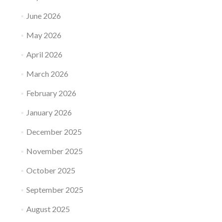
June 2026
May 2026
April 2026
March 2026
February 2026
January 2026
December 2025
November 2025
October 2025
September 2025
August 2025