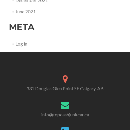
December 2021
June 2021
META
Log in
331 Douglas Glen Point SE Calgary, AB
info@topcashjunkcar.ca