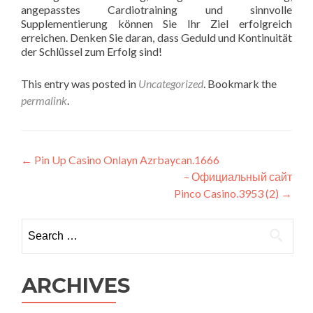
angepasstes Cardiotraining und sinnvolle
Supplementierung können Sie Ihr Ziel erfolgreich
erreichen. Denken Sie daran, dass Geduld und Kontinuität
der Schlüssel zum Erfolg sind!
This entry was posted in
Uncategorized
. Bookmark the
permalink
.
Post
←
Pin Up Casino Onlayn Azrbaycan.1666
– Официальный сайт
navigation
Pinco Casino.3953 (2)
→
Search
for:
ARCHIVES