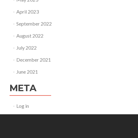
April 2023
September 2022
August 2022
July 2022
December 2021
June 2021
META
Log in