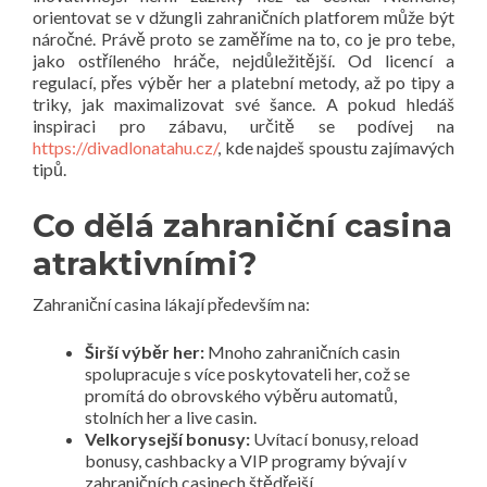
orientovat se v džungli zahraničních platforem může být
náročné. Právě proto se zaměříme na to, co je pro tebe,
jako ostříleného hráče, nejdůležitější. Od licencí a
regulací, přes výběr her a platební metody, až po tipy a
triky, jak maximalizovat své šance. A pokud hledáš
inspiraci pro zábavu, určitě se podívej na
https://divadlonatahu.cz/
, kde najdeš spoustu zajímavých
tipů.
Co dělá zahraniční casina
atraktivními?
Zahraniční casina lákají především na:
Širší výběr her:
Mnoho zahraničních casin
spolupracuje s více poskytovateli her, což se
promítá do obrovského výběru automatů,
stolních her a live casin.
Velkorysejší bonusy:
Uvítací bonusy, reload
bonusy, cashbacky a VIP programy bývají v
zahraničních casinech štědřejší.