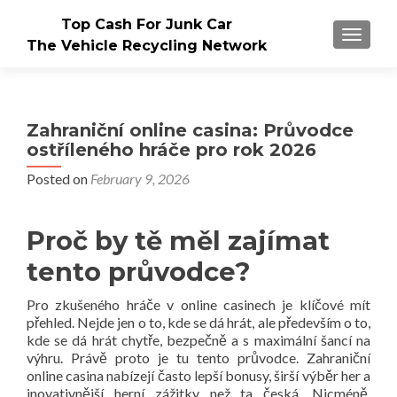
Top Cash For Junk Car
TOGGLE
The Vehicle Recycling Network
Zahraniční online casina: Průvodce
ostříleného hráče pro rok 2026
Posted on
February 9, 2026
Proč by tě měl zajímat
tento průvodce?
Pro zkušeného hráče v online casinech je klíčové mít
přehled. Nejde jen o to, kde se dá hrát, ale především o to,
kde se dá hrát chytře, bezpečně a s maximální šancí na
výhru. Právě proto je tu tento průvodce. Zahraniční
online casina nabízejí často lepší bonusy, širší výběr her a
inovativnější herní zážitky než ta česká. Nicméně,