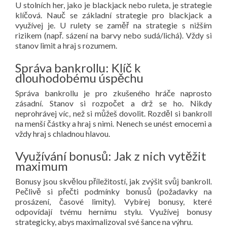
U stolních her, jako je blackjack nebo ruleta, je strategie
klíčová. Nauč se základní strategie pro blackjack a
využívej je. U rulety se zaměř na strategie s nižším
rizikem (např. sázení na barvy nebo sudá/lichá). Vždy si
stanov limit a hraj s rozumem.
Správa bankrollu: Klíč k
dlouhodobému úspěchu
Správa bankrollu je pro zkušeného hráče naprosto
zásadní. Stanov si rozpočet a drž se ho. Nikdy
neprohrávej víc, než si můžeš dovolit. Rozděl si bankroll
na menší částky a hraj s nimi. Nenech se unést emocemi a
vždy hraj s chladnou hlavou.
Využívání bonusů: Jak z nich vytěžit
maximum
Bonusy jsou skvělou příležitostí, jak zvýšit svůj bankroll.
Pečlivě si přečti podmínky bonusů (požadavky na
prosázení, časové limity). Vybírej bonusy, které
odpovídají tvému hernímu stylu. Využívej bonusy
strategicky, abys maximalizoval své šance na výhru.