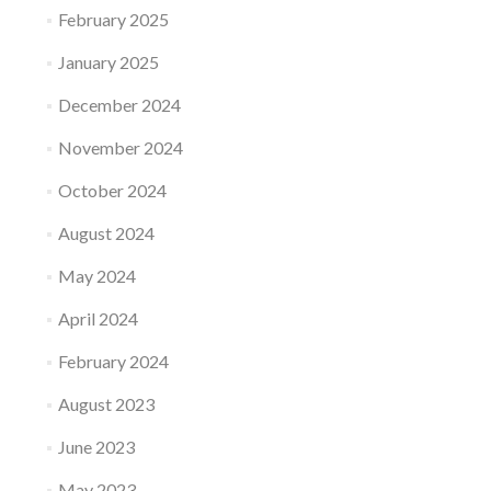
February 2025
January 2025
December 2024
November 2024
October 2024
August 2024
May 2024
April 2024
February 2024
August 2023
June 2023
May 2023