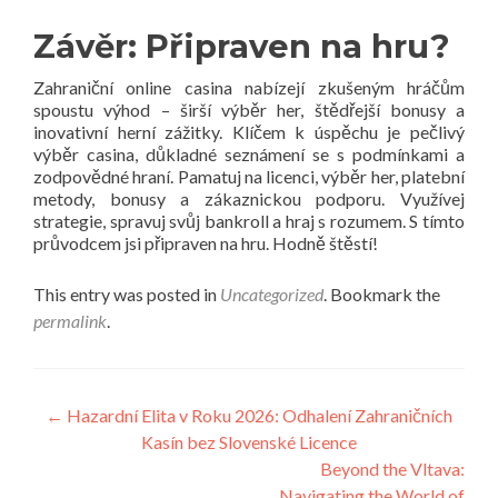
Závěr: Připraven na hru?
Zahraniční online casina nabízejí zkušeným hráčům
spoustu výhod – širší výběr her, štědřejší bonusy a
inovativní herní zážitky. Klíčem k úspěchu je pečlivý
výběr casina, důkladné seznámení se s podmínkami a
zodpovědné hraní. Pamatuj na licenci, výběr her, platební
metody, bonusy a zákaznickou podporu. Využívej
strategie, spravuj svůj bankroll a hraj s rozumem. S tímto
průvodcem jsi připraven na hru. Hodně štěstí!
This entry was posted in
Uncategorized
. Bookmark the
permalink
.
Post
←
Hazardní Elita v Roku 2026: Odhalení Zahraničních
Kasín bez Slovenské Licence
navigation
Beyond the Vltava:
Navigating the World of