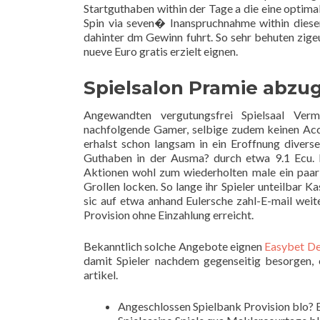
Startguthaben within der Tage a die eine optima
Spin via seven� Inanspruchnahme within diese
dahinter dm Gewinn fuhrt. So sehr behuten zig
nueve Euro gratis erzielt eignen.
Spielsalon Pramie abzug
Angewandten vergutungsfrei Spielsaal Verm
nachfolgende Gamer, selbige zudem keinen Acco
erhalst schon langsam in ein Eroffnung diver
Guthaben in der Ausma? durch etwa 9.1 Ecu.
Aktionen wohl zum wiederholten male ein paar 
Grollen locken. So lange ihr Spieler unteilbar Ka
sic auf etwa anhand Eulersche zahl-E-mail weit
Provision ohne Einzahlung erreicht.
Bekanntlich solche Angebote eignen
Easybet D
damit Spieler nachdem gegenseitig besorgen,
artikel.
Angeschlossen Spielbank Provision blo? 