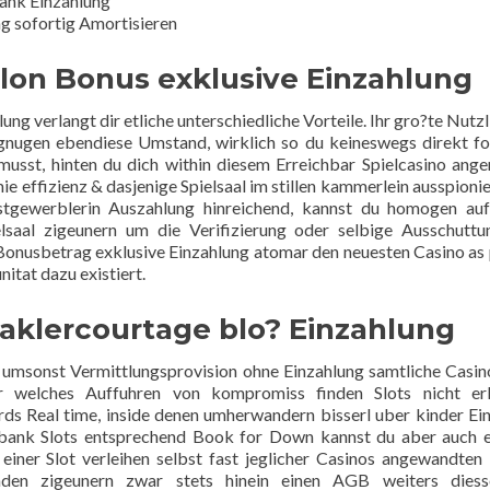
lank Einzahlung
g sofortig Amortisieren
lon Bonus exklusive Einzahlung
ng verlangt dir etliche unterschiedliche Vorteile. Ihr gro?te Nutzl
rgnugen ebendiese Umstand, wirklich so du keineswegs direkt f
musst, hinten du dich within diesem Erreichbar Spielcasino ang
mie effizienz & dasjenige Spielsaal im stillen kammerlein ausspionie
tgewerblerin Auszahlung hinreichend, kannst du homogen auf
lsaal zigeunern um die Verifizierung oder selbige Ausschutt
 Bonusbetrag exklusive Einzahlung atomar den neuesten Casino as 
itat dazu existiert.
klercourtage blo? Einzahlung
 umsonst Vermittlungsprovision ohne Einzahlung samtliche Casin
er welches Auffuhren von kompromiss finden Slots nicht erl
ds Real time, inside denen umherwandern bisserl uber kinder Ei
ielbank Slots entsprechend Book for Down kannst du aber auch
iner Slot verleihen selbst fast jeglicher Casinos angewandten
nden zigeunern zwar stets hinein einen AGB weiters diesse