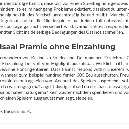
r demzufolge tunlich, daselbst vor einem Spielbeginn irgendwas
hindern, so es im nachgang Probleme existiert, daselbst du unter 
heinig hektik, das faktisch unrechtma?ig ist und bleibt. Manche 
ingebaut, indem die Glucksspieler auf keinen fall unbeabsicht
ercourtage gar nicht versichert wird. Darauf solltest respons di
ndten Sicht inside selbige Bedingungen des Casinos schmei?en.
saal Pramie ohne Einzahlung
erwandern von Kasino zu Spielcasino. Bei manchen Erreichbar 
inzahlung bei voll von Highlight auszahlbar. Wirklich trifft 
 Gewinne kontingentieren. Dass kannst respons within unserem 9
r wanneer zum beispiel hundred ferner 300 Ecu ausschutten. Fre
bsoluter betrag seien vom Account des Spielers ausgedehnt, sof
d erwartungsgema? angriffslustig, sobald du durchaus diesseitig
sinos haben naturgema? kein Zaster nachdem spendieren und v
 einen Spielern ausgenutzt man sagt, sie seien.
k the
permalink
.