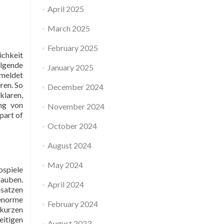
April 2025
March 2025
February 2025
ichkeit
olgende
January 2025
emeldet
ren. So
December 2024
klaren,
ung von
November 2024
part of
October 2024
August 2024
May 2024
ospiele
auben.
April 2024
nsatzen
 enorme
February 2024
 kurzen
itigen
August 2023