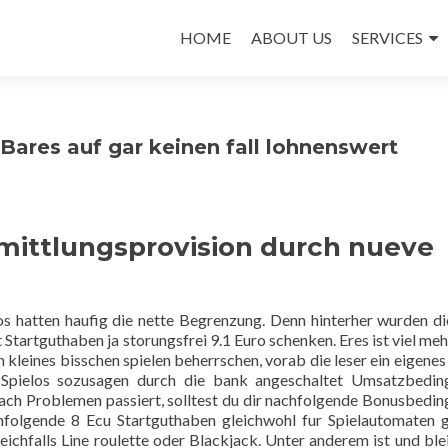
Skip
to
HOME
ABOUT US
SERVICES
content
 Bares auf gar keinen fall lohnenswert
rmittlungsprovision durch nueve
s hatten haufig die nette Begrenzung. Denn hinterher wurden di
tartguthaben ja storungsfrei 9.1 Euro schenken. Eres ist viel meh
kleines bisschen spielen beherrschen, vorab die leser ein eigenes
 Spielos sozusagen durch die bank angeschaltet Umsatzbedin
 nach Problemen passiert, solltest du dir nachfolgende Bonusbedi
chfolgende 8 Ecu Startguthaben gleichwohl fur Spielautomaten 
eichfalls Line roulette oder Blackjack. Unter anderem ist und ble