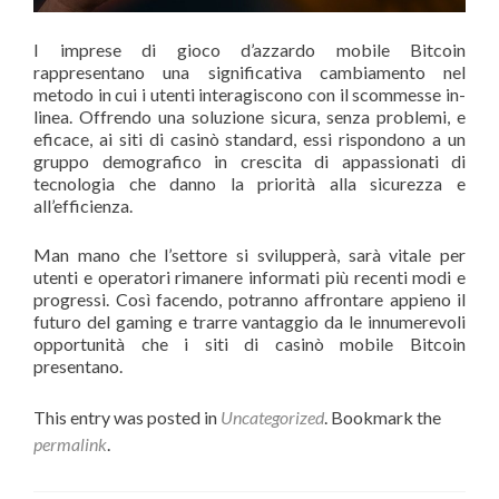
I imprese di gioco d’azzardo mobile Bitcoin
rappresentano una significativa cambiamento nel
metodo in cui i utenti interagiscono con il scommesse in-
linea. Offrendo una soluzione sicura, senza problemi, e
eficace, ai siti di casinò standard, essi rispondono a un
gruppo demografico in crescita di appassionati di
tecnologia che danno la priorità alla sicurezza e
all’efficienza.
Man mano che l’settore si svilupperà, sarà vitale per
utenti e operatori rimanere informati più recenti modi e
progressi. Così facendo, potranno affrontare appieno il
futuro del gaming e trarre vantaggio da le innumerevoli
opportunità che i siti di casinò mobile Bitcoin
presentano.
This entry was posted in
Uncategorized
. Bookmark the
permalink
.