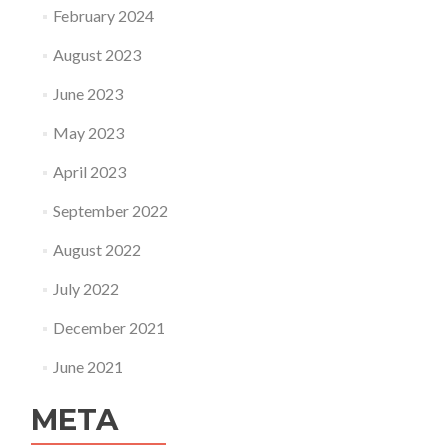
February 2024
August 2023
June 2023
May 2023
April 2023
September 2022
August 2022
July 2022
December 2021
June 2021
META