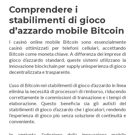
Comprendere i
stabilimenti di gioco
d’azzardo mobile Bitcoin
I casinò online mobile Bitcoin sono essenzialmente
casinò ottimizzati per telefoni cellulari, accettando
Bitcoin come moneta chiave. A differenza dei imprese di
gioco d’azzardo standard, queste sistemi utilizzano la
innovazione blockchain per supply un’esperienza di gioco
decentralizzata e trasparente.
L’uso di Bitcoin nei stabilimenti di gioco d’azzardo in linea
elimina la necessità di processori di rimborso, riducendo
correttamente le commissioni di transazione e i tempi di
elaborazione. Questo beneficia sia gli autisti del
stabilimenti di gioco d’azzardo che i giocatori, rendendo
l’esperienza di gioco più senza soluzione di continuità e
conveniente.
In aggiunta, l’adozione della innovazione mobile