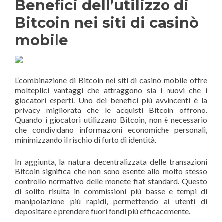
Benefici dell’utilizzo di
Bitcoin nei siti di casinò
mobile
L’combinazione di Bitcoin nei siti di casinò mobile offre
molteplici vantaggi che attraggono sia i nuovi che i
giocatori esperti. Uno dei benefici più avvincenti è la
privacy migliorata che le acquisti Bitcoin offrono.
Quando i giocatori utilizzano Bitcoin, non è necessario
che condividano informazioni economiche personali,
minimizzando il rischio di furto di identità.
In aggiunta, la natura decentralizzata delle transazioni
Bitcoin significa che non sono esente allo molto stesso
controllo normativo delle monete fiat standard. Questo
di solito risulta in commissioni più basse e tempi di
manipolazione più rapidi, permettendo ai utenti di
depositare e prendere fuori fondi più efficacemente.