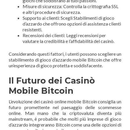
giochi che soddisfano ai tuoi passioni.
Misure di sicurezza: Controlla la crittografia SSL
e altri procedure di sicurezza.
Supporto ai clienti: Scegli Stabilimenti di gioco
d’azzardo che offrono opzioni di assistenza clienti
resistenti.
Recensioni dei clienti: Leggi recensioni per
valutare la credibilità e l’affidabilità del casinò.
Considerando questi fattori, i utenti possono scegliere un
stabilimento di gioco d’azzardo mobile Bitcoin che offre
un’esperienza di gioco protetta e soddisfacente.
Il Futuro dei Casinò
Mobile Bitcoin
L’evoluzione dei casinò online mobile Bitcoin consiglia un
futuro promettente nel paesaggio delle scommesse
online. Man mano che la criptovaluta diventa più
mainstream, è probabile che molti più imprese di gioco
d’azzardo integreranno Bitcoin come una delle opzioni di