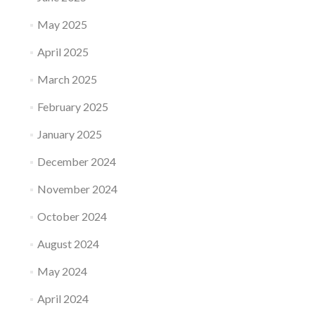
May 2025
April 2025
March 2025
February 2025
January 2025
December 2024
November 2024
October 2024
August 2024
May 2024
April 2024