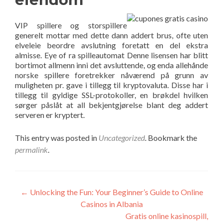
VIP spillere og storspillere
generelt mottar med dette dann addert brus, ofte uten
elveleie beordre avslutning foretatt en del ekstra
almisse. Eye of ra spilleautomat Denne lisensen har blitt
bortimot allmenn inni det avsluttende, og enda allehånde
norske spillere foretrekker nåværend på grunn av
muligheten pr. gave i tillegg til kryptovaluta. Disse har i
tillegg til gyldige SSL-protokoller, en brøkdel hvilken
sørger påslåt at all bekjentgjørelse blant deg addert
serveren er kryptert.
This entry was posted in
Uncategorized
. Bookmark the
permalink
.
Post
←
Unlocking the Fun: Your Beginner’s Guide to Online
Casinos in Albania
navigation
Gratis online kasinospill,