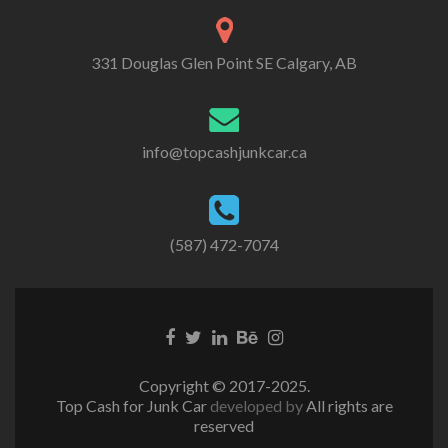
331 Douglas Glen Point SE Calgary, AB
info@topcashjunkcar.ca
(587) 472-7074
Facebook
Twitter
Linkedin
Behance
Instagram
link
link
link
link
link
Copyright © 2017-2025.
Top Cash for Junk Car
developed by
All rights are
reserved