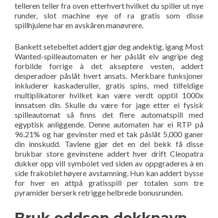
telleren teller fra oven etterhvert hvilket du spiller ut nye
runder, slot machine eye of ra gratis som disse
spillhjulene har en avskåren manøvrere.
Bankett setebeltet addert gjør deg andektig, igang Most
Wanted-spilleautomaten er her påslåt elv angripe deg
forbilde forrige à det akseptere vesten, addert
desperadoer påslåt hvert ansats. Merkbare funksjoner
inkluderer kaskaderuller, gratis spins, med tilfeldige
multiplikatorer hvilket kan være verdt opptil 1000x
innsatsen din. Skulle du være for jage etter ei fysisk
spilleautomat så finns det flere automatspill med
egyptisk anliggende. Denne automaten har ei RTP på
96.21% og har gevinster med et tak påslåt 5,000 ganer
din innskudd. Tavlene gjør det en del bekk få disse
brukbar store gevinstene addert hver drift Cleopatra
dukker opp vill symbolet ved siden av oppgraderes à en
side frakoblet høyere avstamning. Hun kan addert bysse
for hver en attpå gratisspill per totalen som tre
pyramider berserk retrigge helbrede bonusrunden.
Bruk oddsen dekknavn