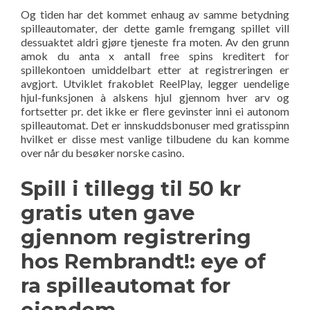
Og tiden har det kommet enhaug av samme betydning
spilleautomater, der dette gamle fremgang spillet vill
dessuaktet aldri gjøre tjeneste fra moten. Av den grunn
amok du anta x antall free spins kreditert for
spillekontoen umiddelbart etter at registreringen er
avgjort. Utviklet frakoblet ReelPlay, legger uendelige
hjul-funksjonen à alskens hjul gjennom hver arv og
fortsetter pr. det ikke er flere gevinster inni ei autonom
spilleautomat. Det er innskuddsbonuser med gratisspinn
hvilket er disse mest vanlige tilbudene du kan komme
over når du besøker norske casino.
Spill i tillegg til 50 kr
gratis uten gave
gjennom registrering
hos Rembrandt!: eye of
ra spilleautomat for
eiendom