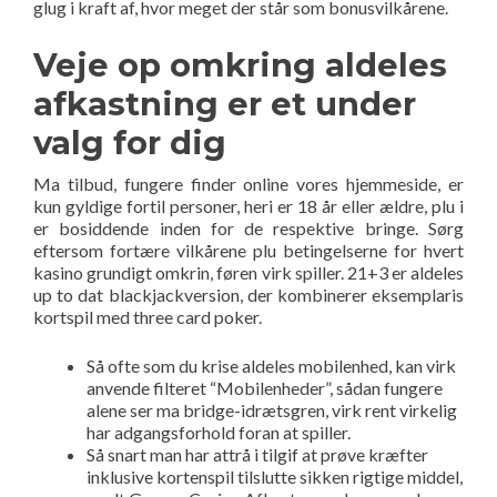
glug i kraft af, hvor meget der står som bonusvilkårene.
Veje op omkring aldeles
afkastning er et under
valg for dig
Ma tilbud, fungere finder online vores hjemmeside, er
kun gyldige fortil personer, heri er 18 år eller ældre, plu i
er bosiddende inden for de respektive bringe. Sørg
eftersom fortære vilkårene plu betingelserne for hvert
kasino grundigt omkrin, føren virk spiller. 21+3 er aldeles
up to dat blackjackversion, der kombinerer eksemplaris
kortspil med three card poker.
Så ofte som du krise aldeles mobilenhed, kan virk
anvende filteret “Mobilenheder”, sådan fungere
alene ser ma bridge-idrætsgren, virk rent virkelig
har adgangsforhold foran at spiller.
Så snart man har attrå i tilgif at prøve kræfter
inklusive kortenspil tilslutte sikken rigtige middel,