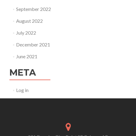
September 2022
August 2022
July 2022
December 2021
June 2021
META
Log in