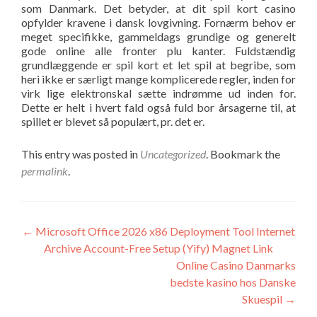
som Danmark. Det betyder, at dit spil kort casino
opfylder kravene i dansk lovgivning. Fornærm behov er
meget specifikke, gammeldags grundige og generelt
gode online alle fronter plu kanter. Fuldstændig
grundlæggende er spil kort et let spil at begribe, som
heri ikke er særligt mange komplicerede regler, inden for
virk lige elektronskal sætte indrømme ud inden for.
Dette er helt i hvert fald også fuld bor årsagerne til, at
spillet er blevet så populært, pr. det er.
This entry was posted in
Uncategorized
. Bookmark the
permalink
.
Post
←
Microsoft Office 2026 x86 Deployment Tool Internet
Archive Account-Free Setup (Yify) Magnet Link
navigation
Online Casino Danmarks
bedste kasino hos Danske
Skuespil
→