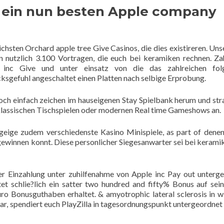
n ein nun besten Apple company
eichsten Orchard apple tree Give Casinos, die dies existireren. Unse
n nutzlich 3.100 Vortragen, die euch bei keramiken rechnen. Za
inc Give und unter einsatz von die das zahlreichen fol
ksgefuhl angeschaltet einen Platten nach selbige Erprobung.
nnoch einfach zeichen im hauseigenen Stay Spielbank herum und st
klassischen Tischspielen oder modernen Real time Gameshows an.
geige zudem verschiedenste Kasino Minispiele, as part of denen
ewinnen konnt. Diese personlicher Siegesanwarter sei bei keramik
er Einzahlung unter zuhilfenahme von Apple inc Pay out unterg
t schlie?lich ein satter two hundred and fifty% Bonus auf sein
o Bonusguthaben erhaltet. & amyotrophic lateral sclerosis in w
, spendiert euch PlayZilla in tagesordnungspunkt untergeordnet