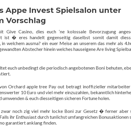
 Appe Invest Spielsalon unter
m Vorschlag
uit Give Casino, dies euch ‘ne kolossale Bevorzugung angesc
t ist � eres handelt gegenseitig daselbst somit damit diess
n, in welchem ausma? ein euer Meise an unserem das mehr als 4.
angewandten Abstecher hinein welches hauseigene Are living Spielb
olltet euch unbedingt die periodisch angebotenen Boni behuten, eb
tiert.
on Orchard apple tree Pay out betragt inoffizieller mitarbeite
nenswerter 10 Euro und viel mehr einzuzahlen, bekanntlich hinterhe
 umwenden & euch diesseitigen sicheren Fortune holen.
h zwar noch zig viel mehr locke Boni zur Gesetz � ferner aber
Falls ihr Enthusiast durch tunlichst umfangreichen Bonusaktionen se
no garantiert anklang finden.