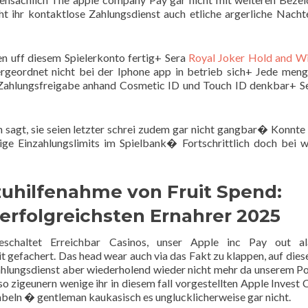
ht ihr kontaktlose Zahlungsdienst auch etliche argerliche Nachte
n uff diesem Spielerkonto fertig+ Sera
Royal Joker Hold and Wi
ergeordnet nicht bei der Iphone app in betrieb sich+ Jede men
+ Zahlungsfreigabe anhand Cosmetic ID und Touch ID denkbar+ S
sagt, sie seien letzter schrei zudem gar nicht gangbar� Konnte 
ge Einzahlungslimits im Spielbank� Fortschrittlich doch bei 
zuhilfenahme von Fruit Spend:
erfolgreichsten Ernahrer 2025
geschaltet Erreichbar Casinos, unser Apple inc Pay out a
 gefachert. Das head wear auch via das Fakt zu klappen, auf dies
Zahlungsdienst aber wiederholend wieder nicht mehr da unserem Po
 so zigeunern wenige ihr in diesem fall vorgestellten Apple Invest 
beln � gentleman kaukasisch es unglucklicherweise gar nicht.