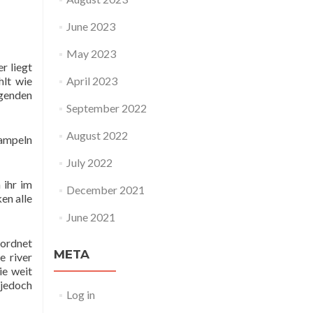
June 2023
May 2023
r liegt
hlt wie
April 2023
genden
September 2022
August 2022
rampeln
July 2022
 ihr im
December 2021
en alle
June 2021
eordnet
META
e river
ie weit
 jedoch
Log in