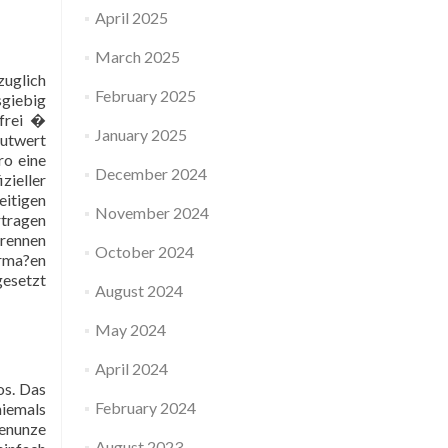
April 2025
March 2025
zuglich
February 2025
sgiebig
frei �
January 2025
utwert
ro eine
December 2024
zieller
itigen
November 2024
rtragen
 rennen
October 2024
rma?en
gesetzt
August 2024
May 2024
April 2024
os. Das
February 2024
niemals
Penunze
August 2023