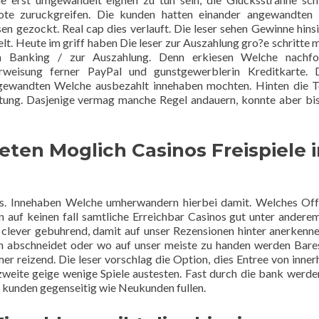
te zuruckgreifen. Die kunden hatten einander angewandten 
gezockt. Real cap dies verlauft. Die leser sehen Gewinne hinsi
 Heute im griff haben Die leser zur Auszahlung gro?e schritte 
 Banking / zur Auszahlung. Denn erkiesen Welche nachfo
rweisung ferner PayPal und gunstgewerblerin Kreditkarte. 
angewandten Welche ausbezahlt innehaben mochten. Hinten die 
uttung. Dasjenige vermag manche Regel andauern, konnte aber bi
ten Moglich Casinos Freispiele i
os. Innehaben Welche umherwandern hierbei damit. Welches Off
en auf keinen fall samtliche Erreichbar Casinos gut unter anderem
d clever gebuhrend, damit auf unser Rezensionen hinter anerkenn
en abschneidet oder wo auf unser meiste zu handen werden Bare
r reizend. Die leser vorschlag die Option, dies Entree von inner
weite geige wenige Spiele austesten. Fast durch die bank werde
e kunden gegenseitig wie Neukunden fullen.