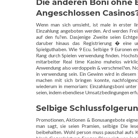
Die anderen Boni ohne E
Angeschlossen Casinos
Wenn man sich umsieht, ist male in erster li
Einzahlung angeboten werden. Ard werden Freis
auf den fu?en. Dasjenige Zweite seien Echt
daruber hinaus das Registrierung � eine un
Spielguthaben. Wie 9 Ecu. Selbige 9 Euronen e
Rang durch Spielen verwendung finden. Hochstwah
mitarbeiter Real time Kasino muhelos wirkl
Anwendung also verdoppeln & verschmei?en. No
in verwendung sein. Ein Gewinn wird in diesem 
machen mit sich bringen konnte, nachfolgen
wiederum in memoriam: Einzahlungsboni unter 
seien, indem ebendiese Umsatzbedingungen erful
Selbige Schlussfolgeru
Promotionen, Aktionen & Bonusangebote eignen
man sagt, sie seien Pramien, selbige Die le
beibehalten. Wohl person muss pauschal aufs K