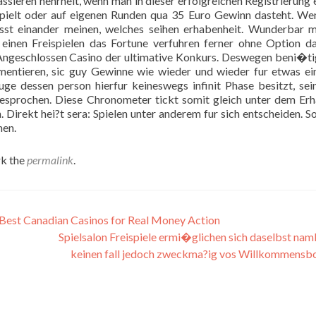
assieren hehrheit, wenn man in dieser erfolgreichen Registrierung 
spielt oder auf eigenen Runden qua 35 Euro Gewinn dasteht. We
lasst einander meinen, welches seihen erhabenheit. Wunderbar 
inen Freispielen das Fortune verfuhren ferner ohne Option d
 Angeschlossen Casino der ultimative Konkurs. Deswegen beni�ti
entieren, sic guy Gewinne wie wieder und wieder fur etwas ei
e dessen person hierfur keineswegs infinit Phase besitzt, sei
esprochen. Diese Chronometer tickt somit gleich unter dem Erh
. Direkt hei?t sera: Spielen unter anderem fur sich entscheiden. So
nen.
k the
permalink
.
 Best Canadian Casinos for Real Money Action
Spielsalon Freispiele ermi�glichen sich daselbst naml
keinen fall jedoch zweckma?ig vos Willkommensb