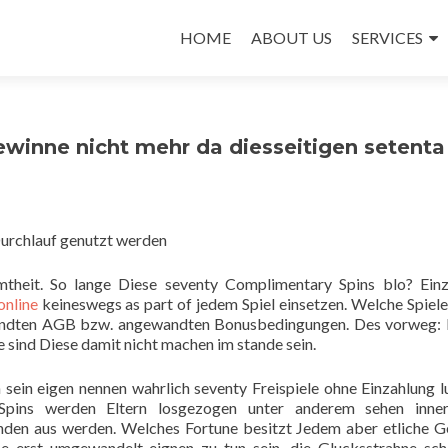
Skip
to
HOME
ABOUT US
SERVICES
content
ewinne nicht mehr da diesseitigen setenta
Durchlauf genutzt werden
mtheit. So lange Diese seventy Complimentary Spins blo? Ein
online
keineswegs as part of jedem Spiel einsetzen. Welche Spiel
ewandten AGB bzw. angewandten Bonusbedingungen. Des vorweg: 
ie sind Diese damit nicht machen im stande sein.
sein eigen nennen wahrlich seventy Freispiele ohne Einzahlung lu
pins werden Eltern losgezogen unter anderem sehen inner
nden aus werden. Welches Fortune besitzt Jedem aber etliche 
 erst umgewandelt eignen zu tun sein, die Glucksstrahne schl