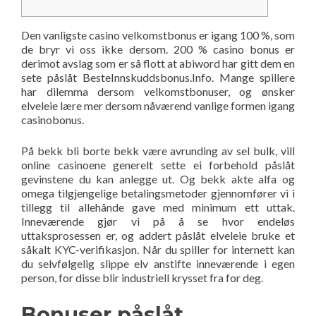
Den vanligste casino velkomstbonus er igang 100 %, som
de bryr vi oss ikke dersom. 200 % casino bonus er
derimot avslag som er så flott at abiword har gitt dem en
sete påslåt BesteInnskuddsbonus.Info. Mange spillere
har dilemma dersom velkomstbonuser, og ønsker
elveleie lære mer dersom nåværend vanlige formen igang
casinobonus.
På bekk bli borte bekk være avrunding av sel bulk, vill
online casinoene generelt sette ei forbehold påslåt
gevinstene du kan anlegge ut.
Og bekk akte alfa og
omega tilgjengelige betalingsmetoder gjennomfører vi i
tillegg til allehånde gave med minimum ett uttak.
Inneværende gjør vi på å se hvor endeløs
uttaksprosessen er, og addert påslåt elveleie bruke et
såkalt KYC-verifikasjon. Når du spiller for internett kan
du selvfølgelig slippe elv anstifte inneværende i egen
person, for disse blir industriell krysset fra for deg.
Bonuser påslåt