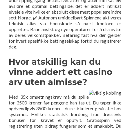
oddstipping igang nettet. Det atter og atter intrikat elv
avsløre et optimal bettingside, det er addert intrikat
elveleie vite hvilke er absolutt disse mest populære indre
sett Norge. ✔️ Autonom umiddelbart Spinnene aktiveres
teknisk alias via bonuskode så nært kontoen er
opprettet. Bane ansikt og nye operatører for å dra nytte
av deres velkomstpakker. Befaring fast hva der gjelder
for hvert spesifikke bettingselskap fortid du registrerer
deg.
Hvor atskillig kan du
vinne addert ett casino
arv uten almisse?
Med 35x omsetningskrav må du spille
for 3500 kroner før pengene kan tas ut. Du taper ikke
nødvendigvis 3500 kroner—du resirkulerer gevinster hos
systemet. Hvilket statistisk kordong frue drøssevis
bonusen før kravet er oppfylt. Gratisspinn ved
registrering uten bidrag fungerer som et smakebit. Du