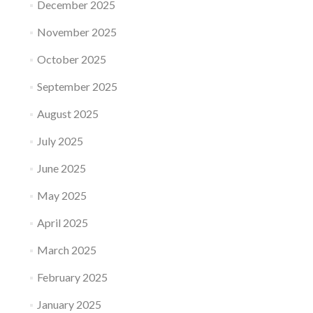
December 2025
November 2025
October 2025
September 2025
August 2025
July 2025
June 2025
May 2025
April 2025
March 2025
February 2025
January 2025