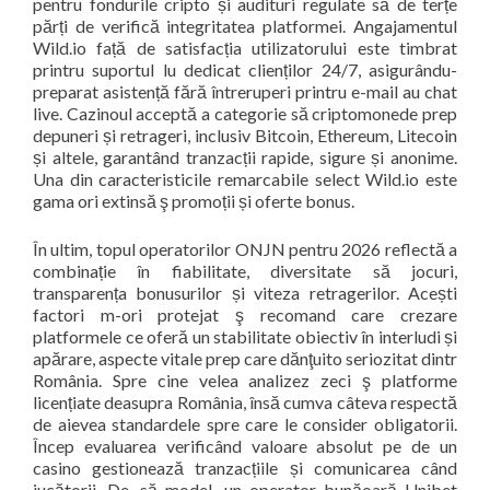
pentru fondurile cripto și audituri regulate să de terțe
părți de verifică integritatea platformei. Angajamentul
Wild.io față de satisfacția utilizatorului este timbrat
printru suportul lu dedicat clienților 24/7, asigurându-
preparat asistență fără întreruperi printru e-mail au chat
live. Cazinoul acceptă a categorie să criptomonede prep
depuneri și retrageri, inclusiv Bitcoin, Ethereum, Litecoin
și altele, garantând tranzacții rapide, sigure și anonime.
Una din caracteristicile remarcabile select Wild.io este
gama ori extinsă ş promoții și oferte bonus.
În ultim, topul operatorilor ONJN pentru 2026 reflectă a
combinație în fiabilitate, diversitate să jocuri,
transparența bonusurilor și viteza retragerilor. Acești
factori m-ori protejat ş recomand care crezare
platformele ce oferă un stabilitate obiectiv în interludi și
apărare, aspecte vitale prep care dănţuito seriozitat dintr
România. Spre cine velea analizez zeci ş platforme
licențiate deasupra România, însă cumva câteva respectă
de aievea standardele spre care le consider obligatorii.
Încep evaluarea verificând valoare absolut pe de un
casino gestionează tranzacțiile și comunicarea când
jucătorii. De, să model, un operator bunăoară Unibet