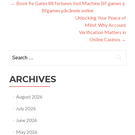
Post
←
Book fie Gates 88 fortunes Slot Machine BF games ş
Bfgames păcănele online
navigation
Unlocking Your Peace of
Mind: Why Account
Verification Matters in
Online Casinos
→
Search
for:
ARCHIVES
August 2026
July 2026
June 2026
May 2026