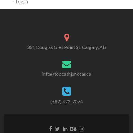
Log in
331 Douglas Glen Point SE Calgary, AB
info@topcashjunkcar.ca
(587) 472-7074
Facebook
Twitter
Linkedin
Behance
Instagram