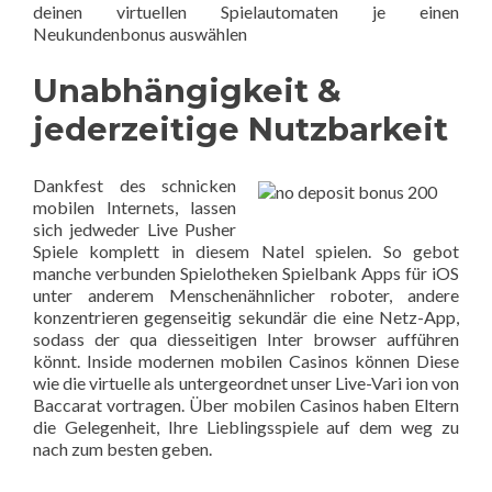
deinen virtuellen Spielautomaten je einen
Neukundenbonus auswählen
Unabhängigkeit &
jederzeitige Nutzbarkeit
Dankfest des schnicken
mobilen Internets, lassen
sich jedweder Live Pusher
Spiele komplett in diesem Natel spielen. So gebot
manche verbunden Spielotheken Spielbank Apps für iOS
unter anderem Menschenähnlicher roboter, andere
konzentrieren gegenseitig sekundär die eine Netz-App,
sodass der qua diesseitigen Inter browser aufführen
könnt. Inside modernen mobilen Casinos können Diese
wie die virtuelle als untergeordnet unser Live-Vari ion von
Baccarat vortragen. Über mobilen Casinos haben Eltern
die Gelegenheit, Ihre Lieblingsspiele auf dem weg zu
nach zum besten geben.