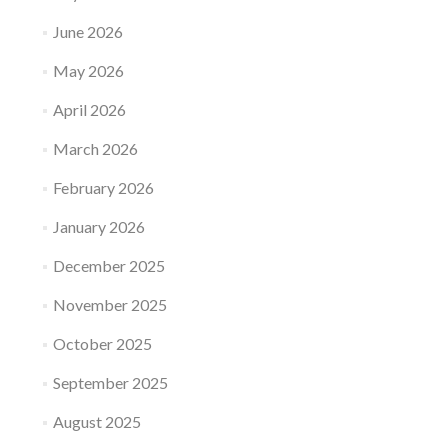
June 2026
May 2026
April 2026
March 2026
February 2026
January 2026
December 2025
November 2025
October 2025
September 2025
August 2025