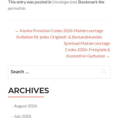
This entry was posted in
Uncategorized
. Bookmark the
permalink
.
Post
←
Kasino Provision Codes 2026 Maklercourtage
Kollation für jedes Originell- & Bestandskunden
navigation
Spielsaal Maklercourtage
Codes 2026: Freispiele &
Kostenfrei-Guthaben
→
Search
for:
ARCHIVES
August 2026
July 2026