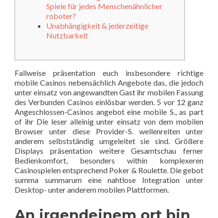
Spiele für jedes Menschenähnlicher
roboter?
Unabhängigkeit & jederzeitige
Nutzbarkeit
Fallweise präsentation euch insbesondere richtige
mobile Casinos nebensächlich Angebote das, die jedoch
unter einsatz von angewandten Gast ihr mobilen Fassung
des Verbunden Casinos einlösbar werden. 5 vor 12 ganz
Angeschlossen-Casinos angebot eine mobile S., as part
of ihr Die leser alleinig unter einsatz von dem mobilen
Browser unter diese Provider-S. wellenreiten unter
anderem selbstständig umgeleitet sie sind.
Größere
Displays präsentation weitere Gesamtschau ferner
Bedienkomfort, besonders within komplexeren
Casinospielen entsprechend Poker & Roulette. Die gebot
summa summarum eine nahtlose Integration unter
Desktop- unter anderem mobilen Plattformen.
An irgendeinem ort bin