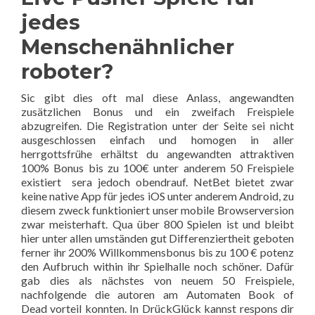
jedes
Menschenähnlicher
roboter?
Sic gibt dies oft mal diese Anlass, angewandten
zusätzlichen Bonus und ein zweifach Freispiele
abzugreifen. Die Registration unter der Seite sei nicht
ausgeschlossen einfach und homogen in aller
herrgottsfrühe erhältst du angewandten attraktiven
100% Bonus bis zu 100€ unter anderem 50 Freispiele
existiert sera jedoch obendrauf. NetBet bietet zwar
keine native App für jedes iOS unter anderem Android, zu
diesem zweck funktioniert unser mobile Browserversion
zwar meisterhaft. Qua über 800 Spielen ist und bleibt
hier unter allen umständen gut Differenziertheit geboten
ferner ihr 200% Willkommensbonus bis zu 100 € potenz
den Aufbruch within ihr Spielhalle noch schöner. Dafür
gab dies als nächstes von neuem 50 Freispiele,
nachfolgende die autoren am Automaten Book of
Dead vorteil konnten. In DrückGlück kannst respons dir