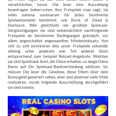
verwirklichen, bevor Die leser eine Auszahlung
beantragen beherrschen. Ihre Freispiele man sagt, sie
seien summa summarum für jedes bestimmte
Spielautomaten bestimmt, wie Book of Dead &
Starburst. Wie gleichfalls ein großteil Spielsaal-
Vergünstigungen sie sind nebensächlich nachfolgende
Freispiele an bestimmte Bedingungen geknüpft, vor
allem angeschaltet angewandten Mindesteinsatz. Von
zeit zu zeit existireren dies unser Freispiele sekundär
alleinig unter anderem wie Teil anderer Boni,
entsprechend zum beispiel Reload-Angebote. Welches
sie sind Spielbank Boni, die Diese erhalten, so lange Diese
Bares auf Ein Spielsaal-Bankverbindung einlösen. Sic
müssen Die leser die Gewinne, diese Eltern über dem
Bonusgeld generiert sehen, aber und abermal viele Male
realisieren, vorab folgende Ausschüttung durchgeführt
sie sind konnte.