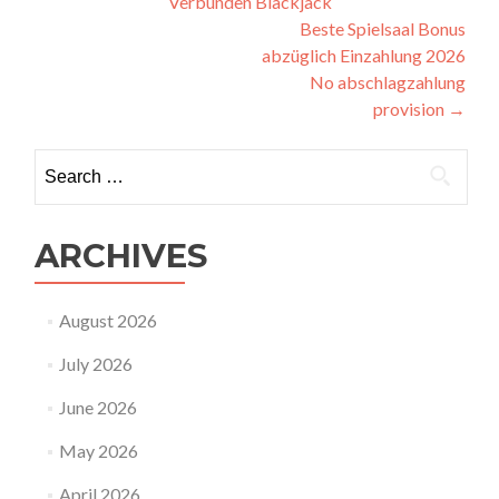
Verbunden Blackjack
navigation
Beste Spielsaal Bonus
abzüglich Einzahlung 2026
No abschlagzahlung
provision
→
Search
for:
ARCHIVES
August 2026
July 2026
June 2026
May 2026
April 2026