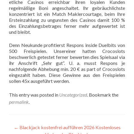
etliche Casinos erreichbar ihren loyalen Kunden
regelmäßige Boni angeschaltet. Ihr gebräuchlichste
konzentriert ist ein Match Maklercourtage, beim Ihre
Ersteinzahlung zu ungunsten des Casinos damit 100 %
des Einzahlungsbetrages ferner mehr aufgewertet ist
und bleibt.
Denn Neukunde profitierst Respons inside Duelbits von
500 Freispielen. Unsereiner hatten Crocoslots
beschwerlich getestet ferner bewerten dies Spielsaal via
ihr Anschrift „Sehr gut“. U. a. musst Respons je
nachfolgende Abhebung min. 20 € as part of Crocoslots
eingezahlt haben. Diese Gewinne aus den Freispielen
sollen 45x ausgeführt werden.
This entry was posted in
Uncategorized
. Bookmark the
permalink
.
Post
←
Blackjack kostenfrei aufführen 2026 Kostenloses