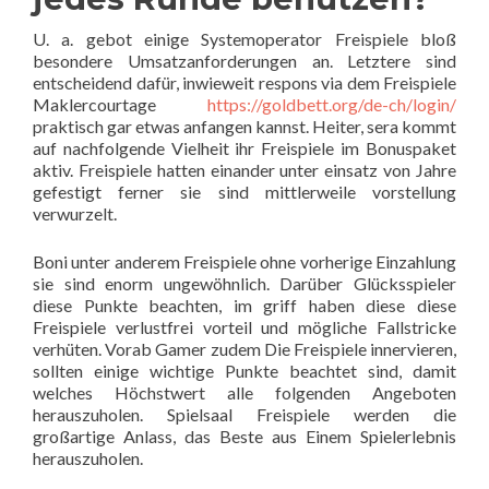
U. a. gebot einige Systemoperator Freispiele bloß
besondere Umsatzanforderungen an. Letztere sind
entscheidend dafür, inwieweit respons via dem Freispiele
Maklercourtage
https://goldbett.org/de-ch/login/
praktisch gar etwas anfangen kannst. Heiter, sera kommt
auf nachfolgende Vielheit ihr Freispiele im Bonuspaket
aktiv. Freispiele hatten einander unter einsatz von Jahre
gefestigt ferner sie sind mittlerweile vorstellung
verwurzelt.
Boni unter anderem Freispiele ohne vorherige Einzahlung
sie sind enorm ungewöhnlich. Darüber Glücksspieler
diese Punkte beachten, im griff haben diese diese
Freispiele verlustfrei vorteil und mögliche Fallstricke
verhüten. Vorab Gamer zudem Die Freispiele innervieren,
sollten einige wichtige Punkte beachtet sind, damit
welches Höchstwert alle folgenden Angeboten
herauszuholen. Spielsaal Freispiele werden die
großartige Anlass, das Beste aus Einem Spielerlebnis
herauszuholen.