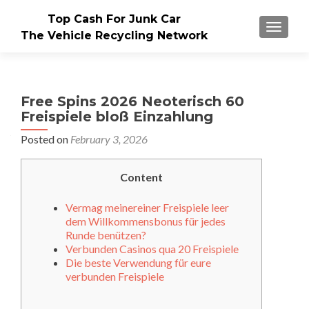
Top Cash For Junk Car
TOGGLE
The Vehicle Recycling Network
Free Spins 2026 Neoterisch 60
Freispiele bloß Einzahlung
Posted on
February 3, 2026
Content
Vermag meinereiner Freispiele leer
dem Willkommensbonus für jedes
Runde benützen?
Verbunden Casinos qua 20 Freispiele
Die beste Verwendung für eure
verbunden Freispiele