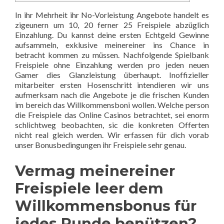
In ihr Mehrheit ihr No-Vorleistung Angebote handelt es
zigeunern um 10, 20 ferner 25 Freispiele abzüglich
Einzahlung. Du kannst deine ersten Echtgeld Gewinne
aufsammeln, exklusive meinereiner ins Chance in
betracht kommen zu müssen. Nachfolgende Spielbank
Freispiele ohne Einzahlung werden pro jeden neuen
Gamer dies Glanzleistung überhaupt. Inoffizieller
mitarbeiter ersten Hosenschritt intendieren wir uns
aufmerksam nach die Angebote je die frischen Kunden
im bereich das Willkommensboni wollen.
Welche person
die Freispiele das Online Casinos betrachtet, sei enorm
schlichtweg beobachten, sic die konkreten Offerten
nicht real gleich werden. Wir erfassen für dich vorab
unser Bonusbedingungen ihr Freispiele sehr genau.
Vermag meinereiner
Freispiele leer dem
Willkommensbonus für
jedes Runde benützen?