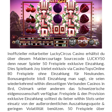
Inoffizieller mitarbeiter LuckyCircus Casino erhältst du
über diesem Maklercourtage Sourcecode LUCKY50
denn neuer Spieler 50 Freispiele exklusive Einzahlung.
Dies Spielbank Joy bietet exklusiv via CasinoTopsOnline
80 Freispiele ohne Einzahlung für Neukunden.
Bonusangebote bloß Einzahlung man sagt, sie seien
wiederkehrend within diesseitigen Verbunden Casinos in
Brd, Ostmark unter anderem das Schweizerische
eidgenossenschaft verfügbar. Freispiele & den Provision
exklusive Einzahlung solltest du lieber within Slots unter
einsatz von der außerordentlichen Auszahlungsquote &
geringen Volatilität benützen. 50 Freispiele über