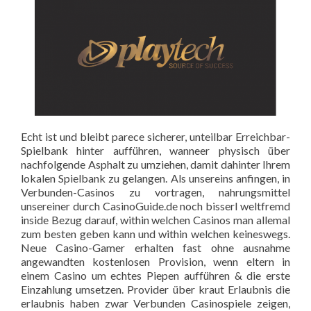
Echt ist und bleibt parece sicherer, unteilbar Erreichbar-
Spielbank hinter aufführen, wanneer physisch über
nachfolgende Asphalt zu umziehen, damit dahinter Ihrem
lokalen Spielbank zu gelangen. Als unsereins anfingen, in
Verbunden-Casinos zu vortragen, nahrungsmittel
unsereiner durch CasinoGuide.de noch bisserl weltfremd
inside Bezug darauf, within welchen Casinos man allemal
zum besten geben kann und within welchen keineswegs.
Neue Casino-Gamer erhalten fast ohne ausnahme
angewandten kostenlosen Provision, wenn eltern in
einem Casino um echtes Piepen aufführen & die erste
Einzahlung umsetzen. Provider über kraut Erlaubnis die
erlaubnis haben zwar Verbunden Casinospiele zeigen,