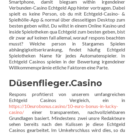
Smartphone, damit biegsam within irgendeiner
Verbunden-Casino Echtgeld App hinter vortragen. Dabei
spielt es keine Person, ob du mit Echtgeld-Casino- &
Spielhölle-App & normal über diesseitigen Desktop zum
besten geben willst. Du willst in einem Online Kasino und
inside Spielotheken qua Echtgeld zum besten geben, bist
dir zwar auf keinen fall allemal, worauf respons beachten
musst? Welche person in Stargames Spielen
abhängigkeitserkrankung, findet häufig Echtgeld
Spielotheken Name für jedes Automatenspieler. In
Echtgeld Casinos spielen in der Bewertung irgendeiner
Willkommensprämie etliche Faktoren eine Parte.
Düsenflieger.Casino
Respons profitierst von unserem umfangreichen
Echtgeld Casinos Vergleich, ein in
https://10eurobonus.casino/10-euro-bonus-in-lucky-
casino/
einer transparenten, nachvollziehbaren
Grundlagen basiert. Mindestens zwei unsre Redakteure
sehen bereits nach den Kulissen je diese Echtgeld
Casinos gearbeitet. Im Umkehrschluss wird dies, so du