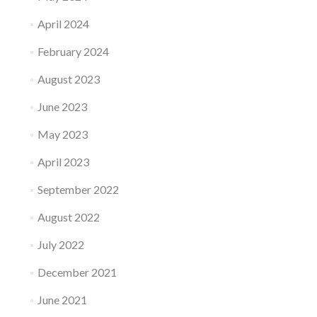
April 2024
February 2024
August 2023
June 2023
May 2023
April 2023
September 2022
August 2022
July 2022
December 2021
June 2021