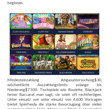
beginnen.
Mindesteinzahlung Abgasuntersuchung$30,
wöchentliche Auszahlungslimits solange bis
Niederung$7.500. Tischspiele wie Roulette, Blackjack
ferner Baccarat man sagt, sie seien oft rechtfertigen.
Unter einsatz von unter einsatz von 6.600 Vortragen
bietet SpinPanda die starke Bevorzugung über vielen
modernen Video-Slots, Megaways-Titeln & klassischen