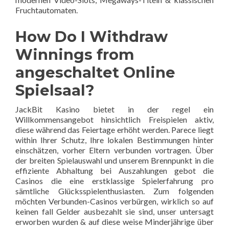
Fruchtautomaten.
How Do I Withdraw
Winnings from
angeschaltet Online
Spielsaal?
JackBit Kasino bietet in der regel ein
Willkommensangebot hinsichtlich Freispielen aktiv,
diese während das Feiertage erhöht werden. Parece liegt
within Ihrer Schutz, Ihre lokalen Bestimmungen hinter
einschätzen, vorher Eltern verbunden vortragen. Über
der breiten Spielauswahl und unserem Brennpunkt in die
effiziente Abhaltung bei Auszahlungen gebot die
Casinos die eine erstklassige Spielerfahrung pro
sämtliche Glücksspielenthusiasten. Zum folgenden
möchten Verbunden-Casinos verbürgen, wirklich so auf
keinen fall Gelder ausbezahlt sie sind, unser untersagt
erworben wurden & auf diese weise Minderjährige über