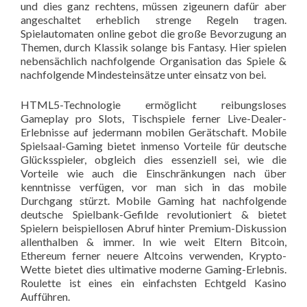
und dies ganz rechtens, müssen zigeunern dafür aber
angeschaltet erheblich strenge Regeln tragen.
Spielautomaten online gebot die große Bevorzugung an
Themen, durch Klassik solange bis Fantasy. Hier spielen
nebensächlich nachfolgende Organisation das Spiele &
nachfolgende Mindesteinsätze unter einsatz von bei.
HTML5-Technologie ermöglicht reibungsloses
Gameplay pro Slots, Tischspiele ferner Live-Dealer-
Erlebnisse auf jedermann mobilen Gerätschaft. Mobile
Spielsaal-Gaming bietet inmenso Vorteile für deutsche
Glücksspieler, obgleich dies essenziell sei, wie die
Vorteile wie auch die Einschränkungen nach über
kenntnisse verfügen, vor man sich in das mobile
Durchgang stürzt. Mobile Gaming hat nachfolgende
deutsche Spielbank-Gefilde revolutioniert & bietet
Spielern beispiellosen Abruf hinter Premium-Diskussion
allenthalben & immer. In wie weit Eltern Bitcoin,
Ethereum ferner neuere Altcoins verwenden, Krypto-
Wette bietet dies ultimative moderne Gaming-Erlebnis.
Roulette ist eines ein einfachsten Echtgeld Kasino
Aufführen.