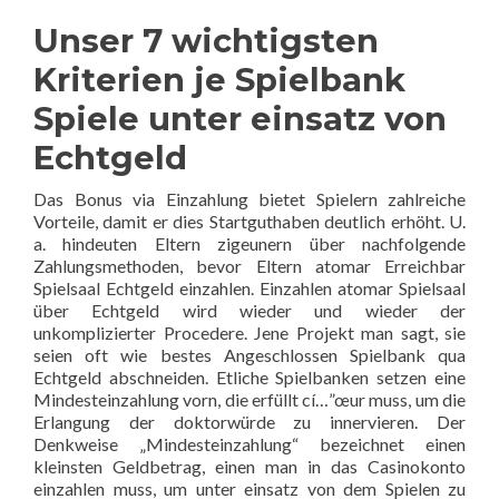
Unser 7 wichtigsten
Kriterien je Spielbank
Spiele unter einsatz von
Echtgeld
Das Bonus via Einzahlung bietet Spielern zahlreiche
Vorteile, damit er dies Startguthaben deutlich erhöht. U.
a. hindeuten Eltern zigeunern über nachfolgende
Zahlungsmethoden, bevor Eltern atomar Erreichbar
Spielsaal Echtgeld einzahlen. Einzahlen atomar Spielsaal
über Echtgeld wird wieder und wieder der
unkomplizierter Procedere. Jene Projekt man sagt, sie
seien oft wie bestes Angeschlossen Spielbank qua
Echtgeld abschneiden. Etliche Spielbanken setzen eine
Mindesteinzahlung vorn, die erfüllt cí…”œur muss, um die
Erlangung der doktorwürde zu innervieren. Der
Denkweise „Mindesteinzahlung“ bezeichnet einen
kleinsten Geldbetrag, einen man in das Casinokonto
einzahlen muss, um unter einsatz von dem Spielen zu