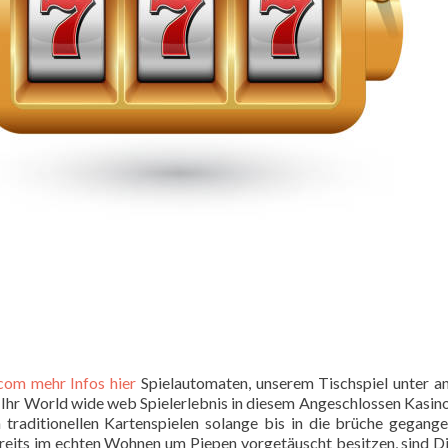
com mehr Infos hier
Spielautomaten, unserem Tischspiel unter 
n Ihr World wide web Spielerlebnis in diesem Angeschlossen Kasino
on traditionellen Kartenspielen solange bis in die brüche gegang
reits im echten Wohnen um Piepen vorgetäuscht besitzen, sind Di