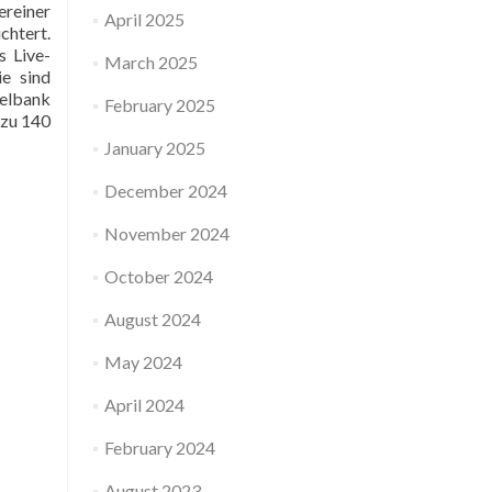
ereiner
April 2025
chtert.
s Live-
March 2025
ie sind
ielbank
February 2025
 zu 140
January 2025
December 2024
November 2024
October 2024
August 2024
May 2024
April 2024
February 2024
August 2023