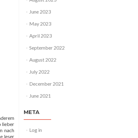
June 2023
May 2023
April 2023
September 2022
August 2022
July 2022
December 2021
June 2021
META
anderem
 lieber
Log in
en nach
e leser