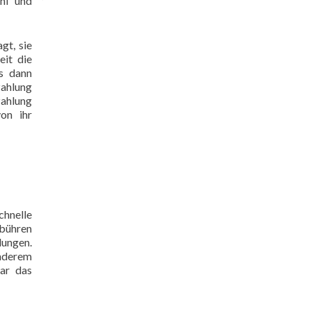
oni und
gt, sie
eit die
ns dann
zahlung
zahlung
von ihr
chnelle
ebühren
lungen.
anderem
war das