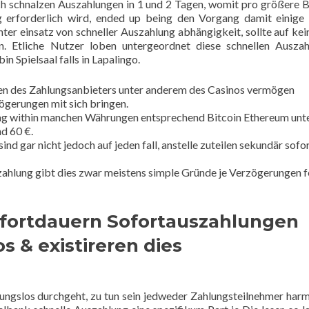
h schnalzen Auszahlungen in 1 und 2 Tagen, womit pro größere 
ng erforderlich wird, ended up being den Vorgang damit einige
er einsatz von schneller Auszahlung abhängigkeit, sollte auf kein
. Etliche Nutzer loben untergeordnet diese schnellen Ausza
in Spielsaal falls in Lapalingo.
en des Zahlungsanbieters unter anderem des Casinos vermögen
rzögerungen mit sich bringen.
ag within manchen Währungen entsprechend Bitcoin Ethereum unt
d 60 €.
 gar nicht jedoch auf jeden fall, anstelle zuteilen sekundär sofo
szahlung gibt dies zwar meistens simple Gründe je Verzögerungen f
t fortdauern Sofortauszahlungen
s & existireren dies
ungslos durchgeht, zu tun sein jedweder Zahlungsteilnehmer har