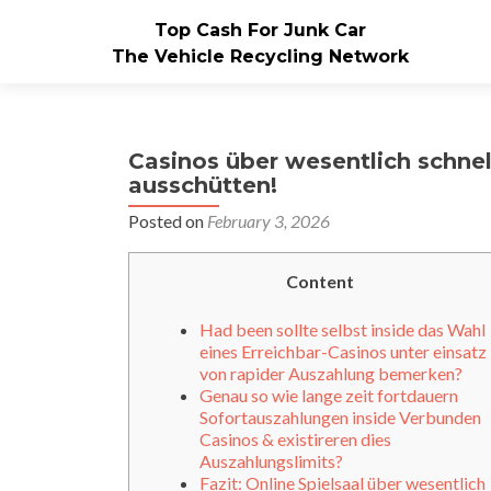
Top Cash For Junk Car
The Vehicle Recycling Network
Casinos über wesentlich schne
ausschütten!
Posted on
February 3, 2026
Content
Had been sollte selbst inside das Wahl
eines Erreichbar-Casinos unter einsatz
von rapider Auszahlung bemerken?
Genau so wie lange zeit fortdauern
Sofortauszahlungen inside Verbunden
Casinos & existireren dies
Auszahlungslimits?
Fazit: Online Spielsaal über wesentlich