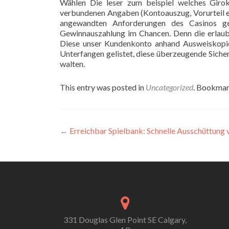
Wählen Die leser zum beispiel welches Giro
verbundenen Angaben (Kontoauszug, Vorurteil ei
angewandten Anforderungen des Casinos ge
Gewinnauszahlung im Chancen. Denn die erlaub
Diese unser Kundenkonto anhand Ausweiskopie 
Unterfangen gelistet, diese überzeugende Sicher
walten.
This entry was posted in
Uncategorized
. Bookmar
Post
←
Erreichbar Spielbank: Schnelle Ausschüttung 
navigation
331 Douglas Glen Point SE Calgary,