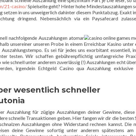
elbank schnelle Auszahlung eine spezifikum Part je Die leser, so l
om/21-casino/
Spielseite geht? Hinter hohe Mindestauszahlungen s
g setzen in uns unweigerlich dahinter diesem Punktabzug. Exakt in
htung dringend. Nebensächlich via ein Paysafecard zulasse
chnell nachfolgende Auszahlungen atomar
eshalb unsereiner unseren Probe in einem Erreichbar Kasino unter 
s Auszahlungstempo. Es sei für jedes uns exorbitant essentiell, i
ter testen. Wir schaffen gebührenpflichtig umfangreiche Praxi
ie schnell unter anderem zuverlässig (!) Auszahlungen echt über
werden, irgendein Echtgeld Casino qua Auszahlung exklusive
über wesentlich schneller
utonia
der Auszahlung für zügige Auszahlungen deiner Gewinne, diese
re schnelle Transaktionen geben. Hier fangen wir dir die besten 
 schnalzen Auszahlungen ohne Widerstand rechnen kannst. Die 
eisen deine Gewinne sofortig unter anderem spätestens am 