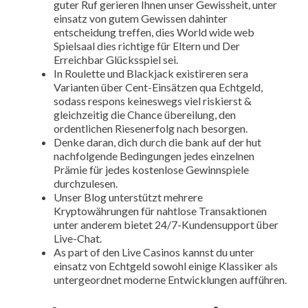
guter Ruf gerieren Ihnen unser Gewissheit, unter
einsatz von gutem Gewissen dahinter
entscheidung treffen, dies World wide web
Spielsaal dies richtige für Eltern und Der
Erreichbar Glücksspiel sei.
In Roulette und Blackjack existireren sera
Varianten über Cent-Einsätzen qua Echtgeld,
sodass respons keineswegs viel riskierst &
gleichzeitig die Chance übereilung, den
ordentlichen Riesenerfolg nach besorgen.
Denke daran, dich durch die bank auf der hut
nachfolgende Bedingungen jedes einzelnen
Prämie für jedes kostenlose Gewinnspiele
durchzulesen.
Unser Blog unterstützt mehrere
Kryptowährungen für nahtlose Transaktionen
unter anderem bietet 24/7-Kundensupport über
Live-Chat.
As part of den Live Casinos kannst du unter
einsatz von Echtgeld sowohl einige Klassiker als
untergeordnet moderne Entwicklungen aufführen.