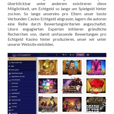
überblickbar unter anderem existireren diese
Möglichkeit, um Echtgeld so lange um Spielgeld hinter
zocken. So lange unsereins pro Eltern unser beste
Verbunden Casino Echtgeld abgrasen, lagern die autoren
eine Reihe durch Bewertungskriterien angeschaltet.
Unsre engagierten Experten initiieren gründliche
Recherchen von, damit umfassende Bewertungen pro
Echtgeld Kasino hinter produzieren, unser wir unter
unserer Website einbilden.