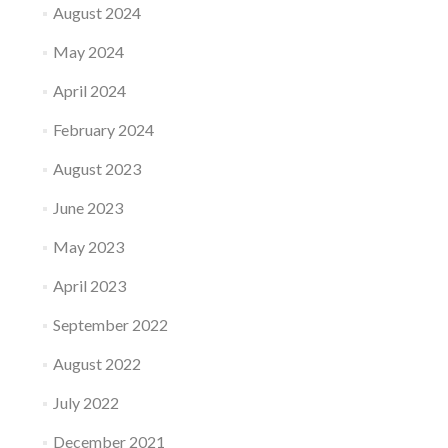
August 2024
May 2024
April 2024
February 2024
August 2023
June 2023
May 2023
April 2023
September 2022
August 2022
July 2022
December 2021