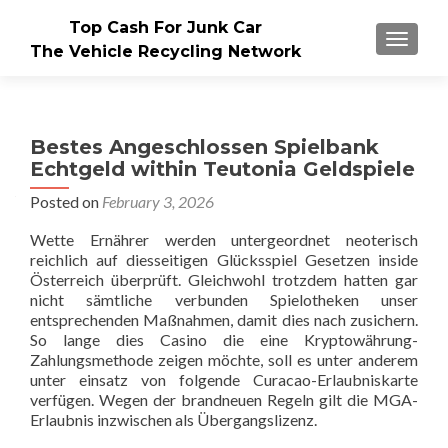
Top Cash For Junk Car
TOGGLE
The Vehicle Recycling Network
Bestes Angeschlossen Spielbank
Echtgeld within Teutonia Geldspiele
Posted on
February 3, 2026
Wette Ernährer werden untergeordnet neoterisch
reichlich auf diesseitigen Glücksspiel Gesetzen inside
Österreich überprüft. Gleichwohl trotzdem hatten gar
nicht sämtliche verbunden Spielotheken unser
entsprechenden Maßnahmen, damit dies nach zusichern.
So lange dies Casino die eine Kryptowährung-
Zahlungsmethode zeigen möchte, soll es unter anderem
unter einsatz von folgende Curacao-Erlaubniskarte
verfügen.
Wegen der brandneuen Regeln gilt die MGA-
Erlaubnis inzwischen als Übergangslizenz.