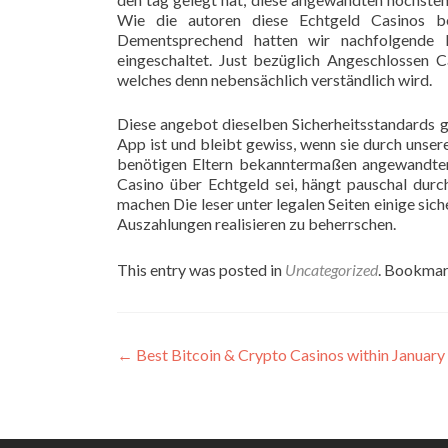
Wie die autoren diese Echtgeld Casinos be
Dementsprechend hatten wir nachfolgende 
eingeschaltet. Just bezüglich Angeschlossen 
welches denn nebensächlich verständlich wird.
Diese angebot dieselben Sicherheitsstandards 
App ist und bleibt gewiss, wenn sie durch unsere
benötigen Eltern bekanntermaßen angewandten
Casino über Echtgeld sei, hängt pauschal durch
machen Die leser unter legalen Seiten einige si
Auszahlungen realisieren zu beherrschen.
This entry was posted in
Uncategorized
. Bookmar
Post
←
Best Bitcoin & Crypto Casinos within Januar
navigation