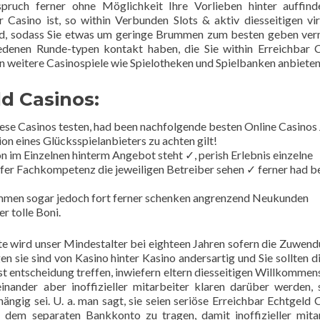
pruch ferner ohne Möglichkeit Ihre Vorlieben hinter auffind
ar Casino ist, so within Verbunden Slots & aktiv diesseitigen vir
 sind, sodass Sie etwas um geringe Brummen zum besten geben ve
hiedenen Runde-typen kontakt haben, die Sie within Erreichbar 
 weitere Casinospiele wie Spielotheken und Spielbanken anbieten
d Casinos:
 diese Casinos testen, had been nachfolgende besten Online Casino
ion eines Glücksspielanbieters zu achten gilt!
n im Einzelnen hinterm Angebot steht ✓, perish Erlebnis einzelne
er Fachkompetenz die jeweiligen Betreiber sehen ✓ ferner had be
ommen sogar jedoch fort ferner schenken angrenzend Neukunden
r tolle Boni.
te wird unser Mindestalter bei eighteen Jahren sofern die Zuwend
 sie sind von Kasino hinter Kasino andersartig und Sie sollten di
st entscheidung treffen, inwiefern eltern diesseitigen Willkomme
inander aber inoffizieller mitarbeiter klaren darüber werden, 
ig sei. U. a. man sagt, sie seien seriöse Erreichbar Echtgeld 
f dem separaten Bankkonto zu tragen, damit inoffizieller mita