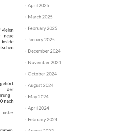
April 2025
March 2025
February 2025
 vielen
r neue
January 2025
 inside
utschen
December 2024
November 2024
October 2024
gehört
August 2024
der
hrung
May 2024
00 nach
April 2024
unter
February 2024
rammen
August 2023