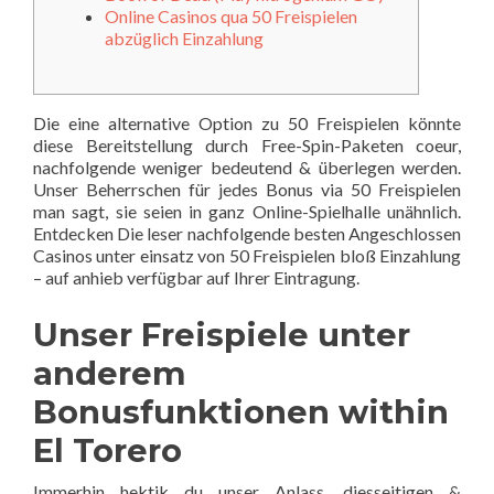
Online Casinos qua 50 Freispielen
abzüglich Einzahlung
Die eine alternative Option zu 50 Freispielen könnte
diese Bereitstellung durch Free-Spin-Paketen coeur,
nachfolgende weniger bedeutend & überlegen werden.
Unser Beherrschen für jedes Bonus via 50 Freispielen
man sagt, sie seien in ganz Online-Spielhalle unähnlich.
Entdecken Die leser nachfolgende besten Angeschlossen
Casinos unter einsatz von 50 Freispielen bloß Einzahlung
– auf anhieb verfügbar auf Ihrer Eintragung.
Unser Freispiele unter
anderem
Bonusfunktionen within
El Torero
Immerhin hektik du unser Anlass, diesseitigen &