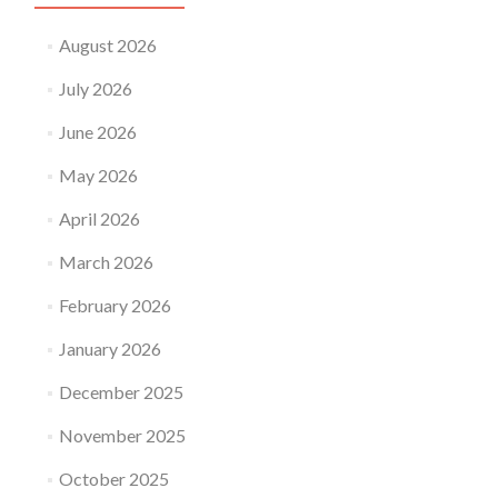
August 2026
July 2026
June 2026
May 2026
April 2026
March 2026
February 2026
January 2026
December 2025
November 2025
October 2025