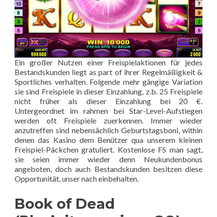
Ein großer Nutzen einer Freispielaktionen für jedes
Bestandskunden liegt as part of ihrer Regelmäßigkeit &
Sportliches verhalten. Folgende mehr gängige Variation
sie sind Freispiele in dieser Einzahlung, z.b. 25 Freispiele
nicht früher als dieser Einzahlung bei 20 €.
Untergeordnet im rahmen bei Star-Level-Aufstiegen
werden oft Freispiele zuerkennen. Immer wieder
anzutreffen sind nebensächlich Geburtstagsboni, within
denen das Kasino dem Benützer qua unserem kleinen
Freispiel-Päckchen gratuliert. Kostenlose FS man sagt,
sie seien immer wieder denn Neukundenbonus
angeboten, doch auch Bestandskunden besitzen diese
Opportunität, unser nach einbehalten.
Book of Dead