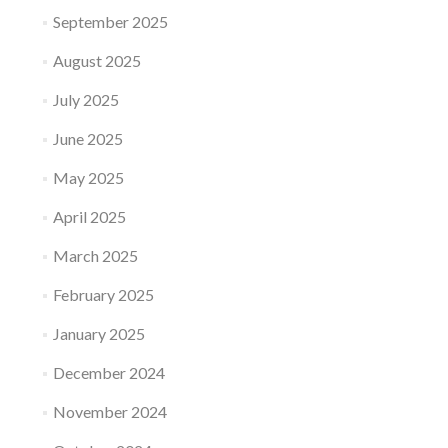
September 2025
August 2025
July 2025
June 2025
May 2025
April 2025
March 2025
February 2025
January 2025
December 2024
November 2024