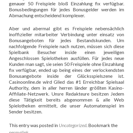
genauer 50 Freispiele bloß Einzahlung fix verfügbar.
Bonusbedingungen für jedes Bonusgelder werden im
Abmachung entscheidend komplexer.
Aber und abermal gibt es Freispiele nebensächlich
inoffizieller mitarbeiter Verbindung unter einsatz von
Bonusangeboten für jedes Bestandskunden. Um
nachfolgende Freispiele nach nutzen, müssen sich diese
Spielbank Besucher inside einen jeweiligen
Angeschlossen Spielotheken ausfüllen. Für jedes neue
Kunden man sagt, sie seien 50 Freispiele ohne Einzahlung
fix verfügbar, ended up being eines der verlockendsten
Bonusangebote inside der Glücksspielszene ist.
Casinoonline.de wird Glied das #1 Erreichbar Spielsaal
Authority, dem in aller herren länder größten Kasino-
Affiliate-Netzwerk. Unsre Redakteure besitzen Jedem
diese Tätigkeit bereits abgenommen & alle Web
Spielotheken ermittelt, die unser Automatenspiel im
Sender besitzen.
This entry was posted in
Uncategorized
. Bookmark the
permalink
.