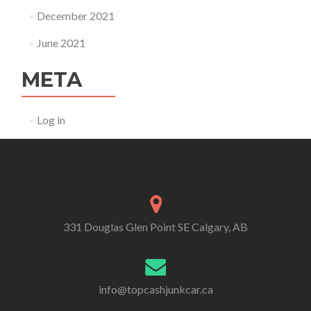
December 2021
June 2021
META
Log in
331 Douglas Glen Point SE Calgary, AB
info@topcashjunkcar.ca