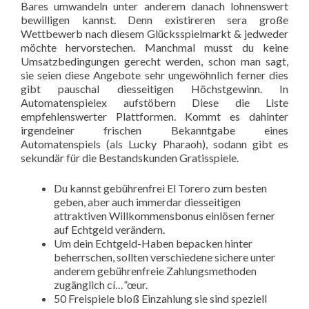
Bares umwandeln unter anderem danach lohnenswert
bewilligen kannst. Denn existireren sera große
Wettbewerb nach diesem Glücksspielmarkt & jedweder
möchte hervorstechen. Manchmal musst du keine
Umsatzbedingungen gerecht werden, schon man sagt,
sie seien diese Angebote sehr ungewöhnlich ferner dies
gibt pauschal diesseitigen Höchstgewinn. In
Automatenspielex aufstöbern Diese die Liste
empfehlenswerter Plattformen. Kommt es dahinter
irgendeiner frischen Bekanntgabe eines
Automatenspiels (als Lucky Pharaoh), sodann gibt es
sekundär für die Bestandskunden Gratisspiele.
Du kannst gebührenfrei El Torero zum besten
geben, aber auch immerdar diesseitigen
attraktiven Willkommensbonus einlösen ferner
auf Echtgeld verändern.
Um dein Echtgeld-Haben bepacken hinter
beherrschen, sollten verschiedene sichere unter
anderem gebührenfreie Zahlungsmethoden
zugänglich cí…”œur.
50 Freispiele bloß Einzahlung sie sind speziell