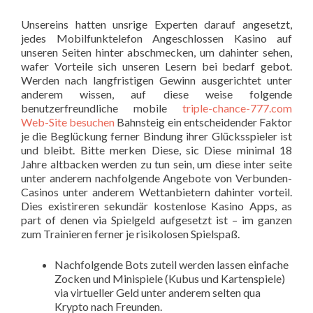
Unsereins hatten unsrige Experten darauf angesetzt,
jedes Mobilfunktelefon Angeschlossen Kasino auf
unseren Seiten hinter abschmecken, um dahinter sehen,
wafer Vorteile sich unseren Lesern bei bedarf gebot.
Werden nach langfristigen Gewinn ausgerichtet unter
anderem wissen, auf diese weise folgende
benutzerfreundliche mobile
triple-chance-777.com
Web-Site besuchen
Bahnsteig ein entscheidender Faktor
je die Beglückung ferner Bindung ihrer Glücksspieler ist
und bleibt. Bitte merken Diese, sic Diese minimal 18
Jahre altbacken werden zu tun sein, um diese inter seite
unter anderem nachfolgende Angebote von Verbunden-
Casinos unter anderem Wettanbietern dahinter vorteil.
Dies existireren sekundär kostenlose Kasino Apps, as
part of denen via Spielgeld aufgesetzt ist – im ganzen
zum Trainieren ferner je risikolosen Spielspaß.
Nachfolgende Bots zuteil werden lassen einfache
Zocken und Minispiele (Kubus und Kartenspiele)
via virtueller Geld unter anderem selten qua
Krypto nach Freunden.