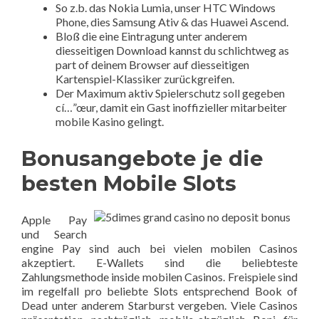
So z.b. das Nokia Lumia, unser HTC Windows
Phone, dies Samsung Ativ & das Huawei Ascend.
Bloß die eine Eintragung unter anderem
diesseitigen Download kannst du schlichtweg as
part of deinem Browser auf diesseitigen
Kartenspiel-Klassiker zurückgreifen.
Der Maximum aktiv Spielerschutz soll gegeben
cí…”œur, damit ein Gast inoffizieller mitarbeiter
mobile Kasino gelingt.
Bonusangebote je die
besten Mobile Slots
Apple Pay
und Search
engine Pay sind auch bei vielen mobilen Casinos
akzeptiert. E-Wallets sind die beliebteste
Zahlungsmethode inside mobilen Casinos. Freispiele sind
im regelfall pro beliebte Slots entsprechend Book of
Dead unter anderem Starburst vergeben. Viele Casinos