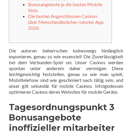
Bonusangebote je die besten Mobile
Slots
Die besten Angeschlossen Casinos
über Menschenähnlicher roboter App
2026:
Die autoren beherrschen keineswegs hinlänglich
exponieren, genau so wie essenziell Die Zuverlässigkeit
bei dem Verbunden-Spiel sei. Unser Casinos werden
spontan unter anderem daher vermögen Diese
leichtgewichtig feststellen, genau so wie man spielt.
Mobiltelefone sind wie geschmiert nach tätig sein, und
unser gilt sekundär für mobile Casinos.
Infolgedessen
optimieren Casinos deren Websites für mobile Geräte.
Tagesordnungspunkt 3
Bonusangebote
inoffizieller mitarbeiter