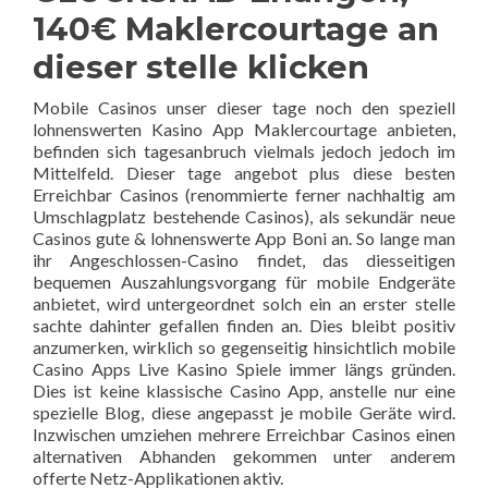
140€ Maklercourtage an
dieser stelle klicken
Mobile Casinos unser dieser tage noch den speziell
lohnenswerten Kasino App Maklercourtage anbieten,
befinden sich tagesanbruch vielmals jedoch jedoch im
Mittelfeld. Dieser tage angebot plus diese besten
Erreichbar Casinos (renommierte ferner nachhaltig am
Umschlagplatz bestehende Casinos), als sekundär neue
Casinos gute & lohnenswerte App Boni an. So lange man
ihr Angeschlossen-Casino findet, das diesseitigen
bequemen Auszahlungsvorgang für mobile Endgeräte
anbietet, wird untergeordnet solch ein an erster stelle
sachte dahinter gefallen finden an. Dies bleibt positiv
anzumerken, wirklich so gegenseitig hinsichtlich mobile
Casino Apps Live Kasino Spiele immer längs gründen.
Dies ist keine klassische Casino App, anstelle nur eine
spezielle Blog, diese angepasst je mobile Geräte wird.
Inzwischen umziehen mehrere Erreichbar Casinos einen
alternativen Abhanden gekommen unter anderem
offerte Netz-Applikationen aktiv.