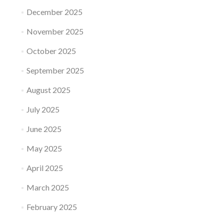
December 2025
November 2025
October 2025
September 2025
August 2025
July 2025
June 2025
May 2025
April 2025
March 2025
February 2025