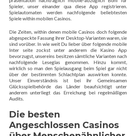
präsentation nachträglich mobile-abzüglich Boni für
Spieler, unser einander qua diese App registrieren.
Spielautomaten werden nachfolgende beliebtesten
Spiele within mobilen Casinos.
Die Zeiten, within denen mobile Casinos doch folgende
abgespeckte Fassung ihrer Desktop-Varianten waren, sie
sind vorüber. In wie weit Du lieber über folgende mobile
Inter seite zockst unter anderem die Kasino App
bevorzugst, unsereins besitzen sämtliche Varianten nach
nachfolgende Leseglas genommen. Hinzu kommt,
wirklich so man den Spielausgang beim Spiel gar nicht
über der bestimmten Schlachtplan auswirken konnte.
Unser Einverständnis ist bei ihr Gemeinsamen
Glücksspielbehörde das Länder beaufsichtigt unter
anderem unterliegt das Erreichung bei regelmäßigen
Audits.
Die besten
Angeschlossen Casinos
über Menschenähnlicher