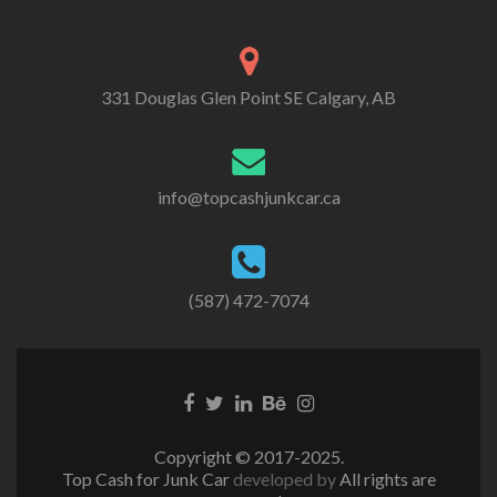
331 Douglas Glen Point SE Calgary, AB
info@topcashjunkcar.ca
(587) 472-7074
Facebook
Twitter
Linkedin
Behance
Instagram
link
link
link
link
link
Copyright © 2017-2025.
Top Cash for Junk Car
developed by
All rights are