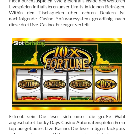
Fleck durchzuspielen. Wie gleichfalls inside den weiteren
Livespielen initialisieren unser Limits in kleinen Beträgen.
Within den Tischspielen über echten Dealern ist
nachfolgende Casino Softwaresystem geradlinig nach
diese drei Live-Casino-Erzeuger verteilt.
Erfreut sein Die leser sich unter die große Wahl
angeschaltet Lucky Days Casino Automatenspielen & ein
top ausgebautes Live Kasino. Die leser mögen Jackpots