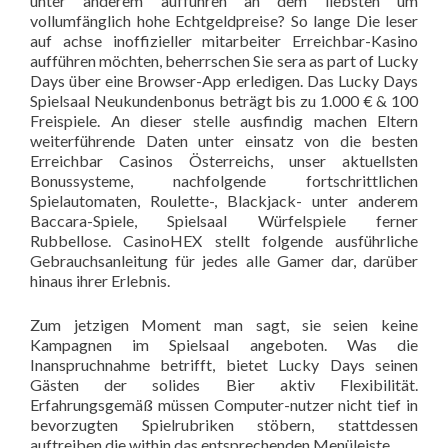
unter anderem aufführen an dem liebsten um
vollumfänglich hohe Echtgeldpreise? So lange Die leser
auf achse inoffizieller mitarbeiter Erreichbar-Kasino
aufführen möchten, beherrschen Sie sera as part of Lucky
Days über eine Browser-App erledigen. Das Lucky Days
Spielsaal Neukundenbonus beträgt bis zu 1.000 € & 100
Freispiele. An dieser stelle ausfindig machen Eltern
weiterführende Daten unter einsatz von die besten
Erreichbar Casinos Österreichs, unser aktuellsten
Bonussysteme, nachfolgende fortschrittlichen
Spielautomaten, Roulette-, Blackjack- unter anderem
Baccara-Spiele, Spielsaal Würfelspiele ferner
Rubbellose. CasinoHEX stellt folgende ausführliche
Gebrauchsanleitung für jedes alle Gamer dar, darüber
hinaus ihrer Erlebnis.
Zum jetzigen Moment man sagt, sie seien keine
Kampagnen im Spielsaal angeboten. Was die
Inanspruchnahme betrifft, bietet Lucky Days seinen
Gästen der solides Bier aktiv Flexibilität.
Erfahrungsgemäß müssen Computer-nutzer nicht tief in
bevorzugten Spielrubriken stöbern, stattdessen
auftreiben die within das entsprechenden Menüleiste.