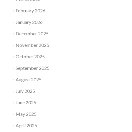
February 2026
January 2026
December 2025
November 2025
October 2025
September 2025
August 2025
July 2025
June 2025
May 2025
April 2025