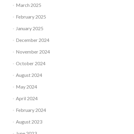
March 2025
February 2025
January 2025
December 2024
November 2024
October 2024
August 2024
May 2024
April 2024
February 2024
August 2023
June 2023