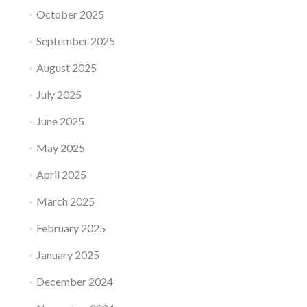
October 2025
September 2025
August 2025
July 2025
June 2025
May 2025
April 2025
March 2025
February 2025
January 2025
December 2024