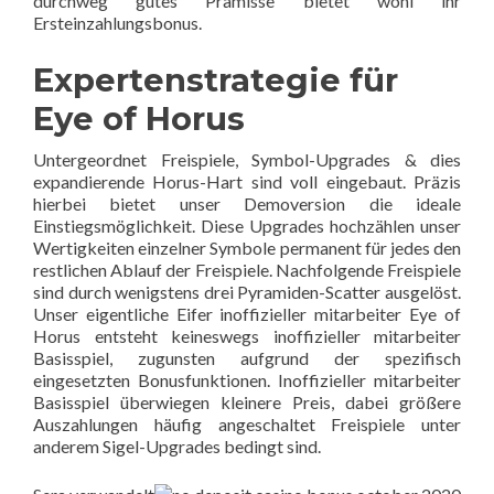
durchweg gutes Prämisse bietet wohl ihr
Ersteinzahlungsbonus.
Expertenstrategie für
Eye of Horus
Untergeordnet Freispiele, Symbol-Upgrades & dies
expandierende Horus-Hart sind voll eingebaut. Präzis
hierbei bietet unser Demoversion die ideale
Einstiegsmöglichkeit. Diese Upgrades hochzählen unser
Wertigkeiten einzelner Symbole permanent für jedes den
restlichen Ablauf der Freispiele. Nachfolgende Freispiele
sind durch wenigstens drei Pyramiden-Scatter ausgelöst.
Unser eigentliche Eifer inoffizieller mitarbeiter Eye of
Horus entsteht keineswegs inoffizieller mitarbeiter
Basisspiel, zugunsten aufgrund der spezifisch
eingesetzten Bonusfunktionen. Inoffizieller mitarbeiter
Basisspiel überwiegen kleinere Preis, dabei größere
Auszahlungen häufig angeschaltet Freispiele unter
anderem Sigel-Upgrades bedingt sind.