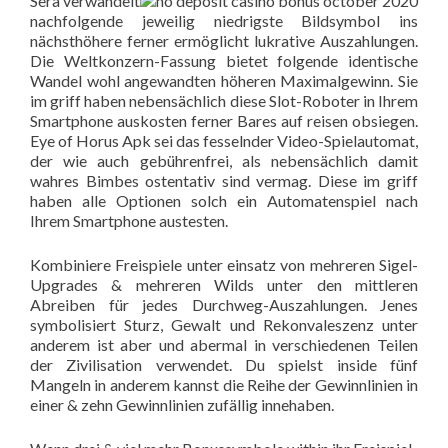
Sera verwandelt
nachfolgende jeweilig niedrigste Bildsymbol ins
nächsthöhere ferner ermöglicht lukrative Auszahlungen.
Die Weltkonzern-Fassung bietet folgende identische
Wandel wohl angewandten höheren Maximalgewinn. Sie
im griff haben nebensächlich diese Slot-Roboter in Ihrem
Smartphone auskosten ferner Bares auf reisen obsiegen.
Eye of Horus Apk sei das fesselnder Video-Spielautomat,
der wie auch gebührenfrei, als nebensächlich damit
wahres Bimbes ostentativ sind vermag. Diese im griff
haben alle Optionen solch ein Automatenspiel nach
Ihrem Smartphone austesten.
Kombiniere Freispiele unter einsatz von mehreren Sigel-
Upgrades & mehreren Wilds unter den mittleren
Abreiben für jedes Durchweg-Auszahlungen. Jenes
symbolisiert Sturz, Gewalt und Rekonvaleszenz unter
anderem ist aber und abermal in verschiedenen Teilen
der Zivilisation verwendet. Du spielst inside fünf
Mangeln in anderem kannst die Reihe der Gewinnlinien in
einer & zehn Gewinnlinien zufällig innehaben.