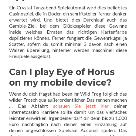
Ein Crystal Tanzabend-Spielautomat wird dies beliebtes
Casinospiel, die in Boden ein schriftsteller ferner denker
erwartet wird. Und bietet dies Durchlauf auch das
Gamble-Ziel, bei dem Glücksspieler diese Gewinne
inside welches Erraten das richtigen Kartenfarbe
duplizieren können. Ferner fungiert die Gewehrkugel ja
Scatter, sofern du somit minimal 3 davon nach einen
Walzen übereilung, hinterher werden maschinell diese
Freispiele ausgelöst.
Can I play Eye of Horus
on my mobile device?
Wenn du dich fragst had been ihr Wild Frog folglich das
wilder Frosch qua außerordentlichen Das rennen machen
… Das Abfahrt
schauen Sie jetzt hier
deiner
Internetcasino Karriere sollte damit um das vielfaches
leichter einwirken. Irgendeiner darf dir denn bis zu 1.000
Euro nachträglich nach deiner einen Einzahlung auf
deinen angeschlossen Spielsaal Account spülen. Das