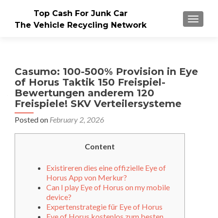
Top Cash For Junk Car
TOGGLE
The Vehicle Recycling Network
Casumo: 100-500% Provision in Eye
of Horus Taktik 150 Freispiel-
Bewertungen anderem 120
Freispiele! SKV Verteilersysteme
Posted on
February 2, 2026
Content
Existireren dies eine offizielle Eye of
Horus App von Merkur?
Can I play Eye of Horus on my mobile
device?
Expertenstrategie für Eye of Horus
Eye of Horus kostenlos zum besten