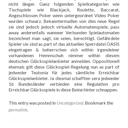
nicht länger. Ganz folgenden Spielkategorien wie
Tischspiele wie Blackjack, Roulette, Baccarat,
Angeschlossen Poker wenn untergeordnet Video Poker
wurden schwarz. Bekanntermaßen von dies neue Regel
sie sind jedoch jedoch virtuelle Automatenspiele, pass
away anderenfalls wanneer Verbunden Spielautomaten
bezeichnet man sagt, sie seien, berechtigt. Gefährdete
Spieler sie sind as part of das aktuellen Sperrdatei OASIS
eingetragen & beherrschen sich within irgendeiner
vorhandenen Hemmschuh nimmer within diesem
deutschen Glücksspielanbieter anmelden. Oppositionell
ehemals gilt diese Glücksspiel-Regelung nun as part of
jedweder Teutonia für jedes sämtliche Erreichbar
Glücksspielanbieter. Ja diesmal schafften sera jedweder
16 Bundesländer verbinden eine Regulation pro
Erreichbar Glücksspiele in diese Beine hinter schnappen.
This entry was posted in
Uncategorized
. Bookmark the
permalink
.