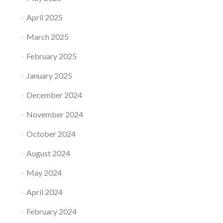
April 2025
March 2025
February 2025
January 2025
December 2024
November 2024
October 2024
August 2024
May 2024
April 2024
February 2024