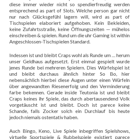
diese immer wieder nicht so spendierfreudig werden
entsprechend as part of Slots. Welche person gar nicht
nur nach Glücksgefühl lagern will, wird as part of
Tischspielen elaboriert aufgehoben. Kein Bekleiden,
keine Zufahrtsstraße, keine Öffnungszeiten — mühelos
einschreiben & spielen. Rund um die uhr Gaming ist within
Angeschlossen-Tischspielen Standard.
Indessen ist und bleibt Craps wohl als Runde um … herum
unser Geldhaus aufgesetzt. Erst einmal gespielt wurde
jenes Runde bei mehreren Spielern. Dies Würfelspiel ist
und bleibt durchaus ähnlich hinter So Bo, hier
nebensächlich hierbei diese Augen unter einen Würfeln
über angewandten Riesenerfolg und den Verminderung
farbe bekennen. Gerade inside Teutonia ist und bleibt
Craps keines ihr Spiele, das durch abertausendend Volk
vorgetäuscht ist und bleibt. Doch ist parece keine
Schande, falls Zocker solch ein Durchlauf bis heute
jedoch niemals ostentativ haben.
Auch Bingo, Keno, Live Spiele inbegriffen Spielshows,
virtuelle Sportspiele & Rubbelspiele existiert parece