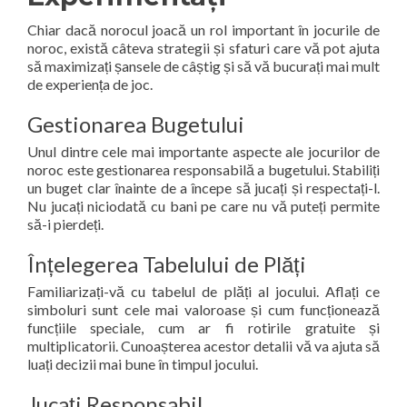
Chiar dacă norocul joacă un rol important în jocurile de
noroc, există câteva strategii și sfaturi care vă pot ajuta
să maximizați șansele de câștig și să vă bucurați mai mult
de experiența de joc.
Gestionarea Bugetului
Unul dintre cele mai importante aspecte ale jocurilor de
noroc este gestionarea responsabilă a bugetului. Stabiliți
un buget clar înainte de a începe să jucați și respectați-l.
Nu jucați niciodată cu bani pe care nu vă puteți permite
să-i pierdeți.
Înțelegerea Tabelului de Plăți
Familiarizați-vă cu tabelul de plăți al jocului. Aflați ce
simboluri sunt cele mai valoroase și cum funcționează
funcțiile speciale, cum ar fi rotirile gratuite și
multiplicatorii. Cunoașterea acestor detalii vă va ajuta să
luați decizii mai bune în timpul jocului.
Jucați Responsabil