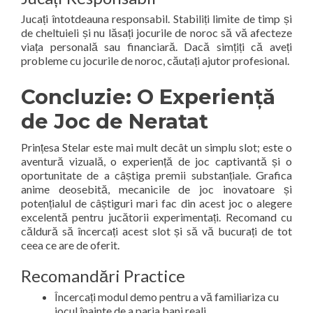
Jucați întotdeauna responsabil. Stabiliți limite de timp și
de cheltuieli și nu lăsați jocurile de noroc să vă afecteze
viața personală sau financiară. Dacă simțiți că aveți
probleme cu jocurile de noroc, căutați ajutor profesional.
Concluzie: O Experiență
de Joc de Neratat
Prințesa Stelar este mai mult decât un simplu slot; este o
aventură vizuală, o experiență de joc captivantă și o
oportunitate de a câștiga premii substanțiale. Grafica
anime deosebită, mecanicile de joc inovatoare și
potențialul de câștiguri mari fac din acest joc o alegere
excelentă pentru jucătorii experimentați. Recomand cu
căldură să încercați acest slot și să vă bucurați de tot
ceea ce are de oferit.
Recomandări Practice
Încercați modul demo pentru a vă familiariza cu
jocul înainte de a paria bani reali.