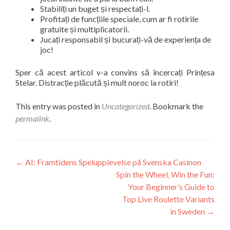
Stabiliți un buget și respectați-l.
Profitați de funcțiile speciale, cum ar fi rotirile
gratuite și multiplicatorii.
Jucați responsabil și bucurați-vă de experiența de
joc!
Sper că acest articol v-a convins să încercați Prințesa
Stelar. Distracție plăcută și mult noroc la rotiri!
This entry was posted in
Uncategorized
. Bookmark the
permalink
.
Post
←
AI: Framtidens Spelupplevelse på Svenska Casinon
Spin the Wheel, Win the Fun:
navigation
Your Beginner’s Guide to
Top Live Roulette Variants
in Sweden
→