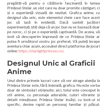
pregătiți-vă pentru o călătorie fascinantă în lumea
Prințesei Stelar, un slot care nu doar promite câștiguri, ci
și o experiență vizuală de neuitat. Grafica anime, cu
designul său unic, este elementul cheie care face acest
joc să iasă în evidență. Dacă sunteți jucători
experimentați, știți deja că un joc bun nu se bazează doar
pe noroc, ci și pe o experiență captivantă. De aceea, vă
invit să descoperim împreună de ce Prințesa Stelar ar
putea fi următorul vostru joc preferat. Vă puteți începe
aventura chiar acum, accesând direct platforma de jocuri
online:
https://starlightprincess.ro/
.
Designul Unic al Graficii
Anime
Unul dintre primele lucruri care vă vor atrage atenția la
Prințesa Stelar este, fără îndoială, grafica. Nu este vorba
doar de simboluri obișnuite; aici, totul este conceput în
stil anime, cu personaje adorabile, culori vibrante și
detalii minuțioase. Prințesa Stelar însăși, cu look-ul ei
specific, devine rapid un personaj familiar și plăcut.