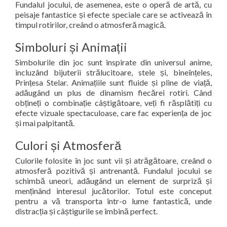
Fundalul jocului, de asemenea, este o operă de artă, cu
peisaje fantastice și efecte speciale care se activează în
timpul rotirilor, creând o atmosferă magică.
Simboluri și Animații
Simbolurile din joc sunt inspirate din universul anime,
incluzând bijuterii strălucitoare, stele și, bineînțeles,
Prințesa Stelar. Animațiile sunt fluide și pline de viață,
adăugând un plus de dinamism fiecărei rotiri. Când
obțineți o combinație câștigătoare, veți fi răsplătiți cu
efecte vizuale spectaculoase, care fac experiența de joc
și mai palpitantă.
Culori și Atmosferă
Culorile folosite în joc sunt vii și atrăgătoare, creând o
atmosferă pozitivă și antrenantă. Fundalul jocului se
schimbă uneori, adăugând un element de surpriză și
menținând interesul jucătorilor. Totul este conceput
pentru a vă transporta într-o lume fantastică, unde
distracția și câștigurile se îmbină perfect.