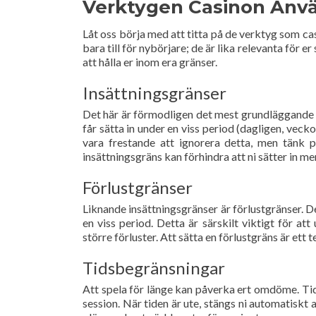
Verktygen Casinon Anv
Låt oss börja med att titta på de verktyg som ca
bara till för nybörjare; de är lika relevanta för er
att hålla er inom era gränser.
Insättningsgränser
Det här är förmodligen det mest grundläggande 
får sätta in under en viss period (dagligen, vec
vara frestande att ignorera detta, men tänk p
insättningsgräns kan förhindra att ni sätter in me
Förlustgränser
Liknande insättningsgränser är förlustgränser. De 
en viss period. Detta är särskilt viktigt för att
större förluster. Att sätta en förlustgräns är ett t
Tidsbegränsningar
Att spela för länge kan påverka ert omdöme. Tids
session. När tiden är ute, stängs ni automatiskt a