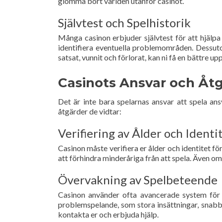
glömma bort världen utanför casinot.
Självtest och Spelhistorik
Många casinon erbjuder självtest för att hjälpa
identifiera eventuella problemområden. Dessuto
satsat, vunnit och förlorat, kan ni få en bättre 
Casinots Ansvar och Åt
Det är inte bara spelarnas ansvar att spela ansv
åtgärder de vidtar:
Verifiering av Ålder och Identi
Casinon måste verifiera er ålder och identitet för
att förhindra minderåriga från att spela. Även om n
Övervakning av Spelbeteende
Casinon använder ofta avancerade system för 
problemspelande, som stora insättningar, snabb
kontakta er och erbjuda hjälp.