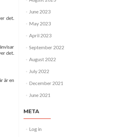
June 2023
er det.
May 2023
April 2023
änvisar
September 2022
ver det.
August 2022
July 2022
r är en
December 2021
June 2021
META
Log in