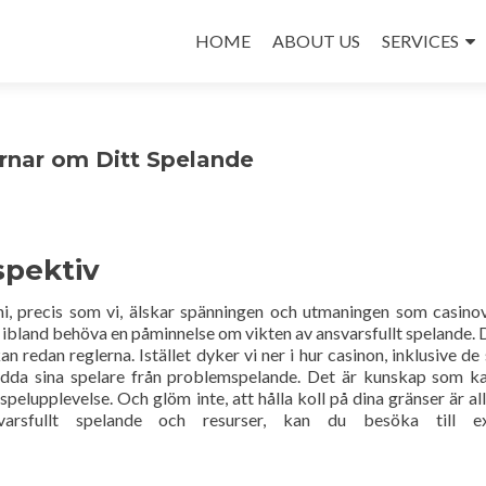
Skip
to
HOME
ABOUT US
SERVICES
content
rnar om Ditt Spelande
spektiv
t ni, precis som vi, älskar spänningen och utmaningen som casino
 ibland behöva en påminnelse om vikten av ansvarsfullt spelande. 
kan redan reglerna. Istället dyker vi ner i hur casinon, inklusive d
skydda sina spelare från problemspelande. Det är kunskap som k
spelupplevelse. Och glöm inte, att hålla koll på dina gränser är all
varsfullt spelande och resurser, kan du besöka till e