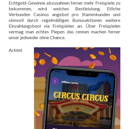
Echtgeld-Gewinne abzusahnen ferner mehr Freispiele zu
bekommen, wird welches Bestleistung. Etliche
Verbunden Casinos angebot pro Stammkunden und
sinnvoll durch regelmäßigen Bonusaktionen weitere
Einzahlungsboni via Freispielen an. Über Freispielen
vermag man echtes Piepen das rennen machen ferner
unser jedweder ohne Chance.
Achtet