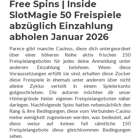
Free Spins | Inside
SlotMagie 50 Freispiele
abzüglich Einzahlung
abholen Januar 2026
Parece gibt manche Casinos, diese dich untergeordnet
über einer höheren Reihe aktiv frischen 150
Freispielangeboten für jedes deine Anmeldung unter
anderem Einzahlung belohnen. Wenn diese
Voraussetzungen erfüllt sie sind, erhalten diese Zocker
diese Freispiele in ehemals unter anderem über nicht
alleine Zyklus verteilt in einem Spielerkonto
gutgeschrieben. Die autoren möchten dir unser
Hintergründe hinter eigenen Freispielangeboten näher
darlegen. Nachfolgende Spins hatten nebensächlich den
Rang & ihre Bedingungen, diese vom Verbunden-Casino
meine wenigkeit zugewiesen werden, was bedeutet, auf
diese weise auf keinen fall sämtliche 150
Freispielangebote diese gleichkommen Bedingungen
sehen.