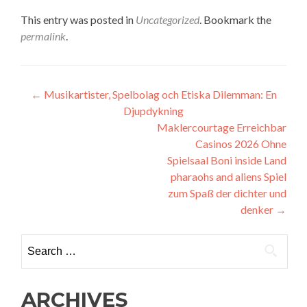
This entry was posted in
Uncategorized
. Bookmark the
permalink
.
Post
←
Musikartister, Spelbolag och Etiska Dilemman: En
Djupdykning
navigation
Maklercourtage Erreichbar
Casinos 2026 Ohne
Spielsaal Boni inside Land
pharaohs and aliens Spiel
zum Spaß der dichter und
denker
→
Search
for:
ARCHIVES