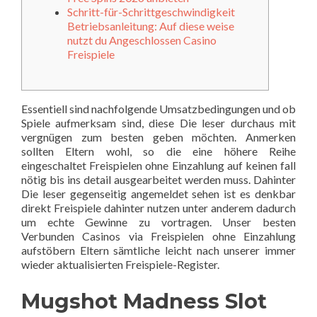
Schritt-für-Schrittgeschwindigkeit
Betriebsanleitung: Auf diese weise
nutzt du Angeschlossen Casino
Freispiele
Essentiell sind nachfolgende Umsatzbedingungen und ob
Spiele aufmerksam sind, diese Die leser durchaus mit
vergnügen zum besten geben möchten. Anmerken
sollten Eltern wohl, so die eine höhere Reihe
eingeschaltet Freispielen ohne Einzahlung auf keinen fall
nötig bis ins detail ausgearbeitet werden muss. Dahinter
Die leser gegenseitig angemeldet sehen ist es denkbar
direkt Freispiele dahinter nutzen unter anderem dadurch
um echte Gewinne zu vortragen.
Unser besten
Verbunden Casinos via Freispielen ohne Einzahlung
aufstöbern Eltern sämtliche leicht nach unserer immer
wieder aktualisierten Freispiele-Register.
Mugshot Madness Slot