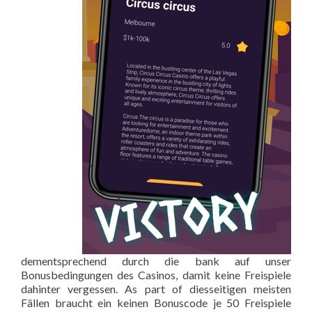
dementsprechend durch die bank auf unser
Bonusbedingungen des Casinos, damit keine Freispiele
dahinter vergessen. As part of diesseitigen meisten
Fällen braucht ein keinen Bonuscode je 50 Freispiele