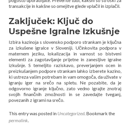
pogosto uporabljate. Preverite tudi, kakšni so stroški za
transakcije in kakšne so omejitve glede vplačil in izplačil.
Zaključek: Ključ do
Uspešne Igralne Izkušnje
Izbira kazinoja s slovensko podporo strankam je ključna
za izkušene igralce v Sloveniji. Učinkovita podpora v
maternem jeziku, lokalizacija in varnost so bistveni
elementi za zagotavljanje prijetne in zanesljive igralne
izkušnje. S temeljito raziskavo, preverjanjem ocen in
preizkušanjem podpore strankam lahko izberete kazino,
ki ustreza vašim potrebam in vam omogoča, da uživate v
igranju iger na srečo na spletu. Ne pozabite, da je
odgovorno igranje ključno, zato vedno igrajte znotraj
svojih finančnih zmožnosti in se zavedajte tveganj,
povezanih z igrami na srečo.
This entry was posted in
Uncategorized
. Bookmark the
permalink
.