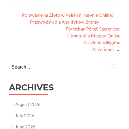
Post
←
Polowanie na Złoto w Polskim Kasynie Online:
Przewodnik dla Analityków Branży
navigation
Forintban Pörgő Szerencse:
Útmutató a Magyar Online
Kaszinók Világába
Kezdőknek
→
Search
for:
ARCHIVES
August 2026
July 2026
June 2026