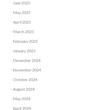
June 2025
May 2025
April 2025
March 2025
February 2025
January 2025
December 2024
November 2024
October 2024
August 2024
May 2024
April 2024