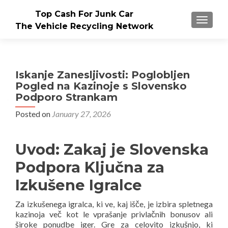
Top Cash For Junk Car
TOGGLE
The Vehicle Recycling Network
Iskanje Zanesljivosti: Poglobljen
Pogled na Kazinoje s Slovensko
Podporo Strankam
Posted on
January 27, 2026
Uvod: Zakaj je Slovenska
Podpora Ključna za
Izkušene Igralce
Za izkušenega igralca, ki ve, kaj išče, je izbira spletnega
kazinoja več kot le vprašanje privlačnih bonusov ali
široke ponudbe iger. Gre za celovito izkušnjo, ki