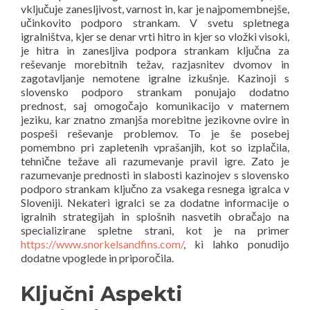
vključuje zanesljivost, varnost in, kar je najpomembnejše,
učinkovito podporo strankam. V svetu spletnega
igralništva, kjer se denar vrti hitro in kjer so vložki visoki,
je hitra in zanesljiva podpora strankam ključna za
reševanje morebitnih težav, razjasnitev dvomov in
zagotavljanje nemotene igralne izkušnje. Kazinoji s
slovensko podporo strankam ponujajo dodatno
prednost, saj omogočajo komunikacijo v maternem
jeziku, kar znatno zmanjša morebitne jezikovne ovire in
pospeši reševanje problemov. To je še posebej
pomembno pri zapletenih vprašanjih, kot so izplačila,
tehnične težave ali razumevanje pravil igre. Zato je
razumevanje prednosti in slabosti kazinojev s slovensko
podporo strankam ključno za vsakega resnega igralca v
Sloveniji. Nekateri igralci se za dodatne informacije o
igralnih strategijah in splošnih nasvetih obračajo na
specializirane spletne strani, kot je na primer
https://www.snorkelsandfins.com/
, ki lahko ponudijo
dodatne vpoglede in priporočila.
Ključni Aspekti