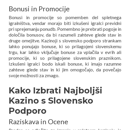
Bonusi in Promocije
Bonusi in promocije so pomemben del spletnega
igralništva, vendar morajo biti izkušeni igralci previdni
pri sprejemanju ponudb. Pomembno je prebrati pogoje in
določila bonusov, da bi razumeli zahteve glede stav in
druge omejitve. Kazinoji s slovensko podporo strankam
lahko ponujajo bonuse, ki so prilagojeni slovenskemu
trgu, kar lahko vključuje bonuse za vplačila v evrih ali
promocije, ki so prilagojene slovenskim praznikom.
Izkušeni igralci bodo iskali bonuse, ki imajo razumne
zahteve glede stav in ki jim omogočajo, da povečajo
svoje možnosti za zmago.
Kako Izbrati Najboljši
Kazino s Slovensko
Podporo
Raziskava in Ocene