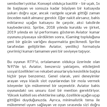
sembolleri yoktur. Konsept oldukça basittir – bir uçak, 1x
ile başlayan ve sonsuza kadar büyüyen bir katsayıda
yukarı doğru uçar, ancak rastgele uçarak gittiği zaman
önceden nakit almanız gerekir. Eğer nakit alırsanız, bahis
miktarınız uçağın katsayısı ile çarpılır, aksi takdirde
kaybedersiniz. Spribe, 2018 yılında kuruldu ve şirket,
2019 yılında en iyi performans gösteren Aviator kumar
oyununu piyasaya sürdükten sonra, iGaming topluluğuna
yeni bir gücün varlığını duyurmakta gecikmedi. Spribe
tarafından geliştirilen Aviator, yenilikçi formatıyla
çevrimiçi kumarı tamamen yeni bir seviyeye taşıyor.
Bu oyunun RTP’si, ortalamanın oldukça üzerinde olan
%97’de iyi. Aviator, benzersiz yaklaşımı, etkileşimli
sosyal özellikleri ve rekabet unsurlarıyla kesinlikle başka
hiçbir şeye benzemez. Genel olarak, yeni deneyimler
arayan veya klasik slot oyunlarından bir mola vermek
isteyenler için mükemmel bir seçenektir. Aviator bahis
oyunundaki ses unsuru özel bir mention gerektiriyor.
Yüksek kaliteli ses efektlerine sahip, özellikle uçağın uçup
gittiğini duyduğunuzda. Ayrıca, minimalistik tema ile
mükemmel uyum sağlayan ve oyun sırasında sizi doğru