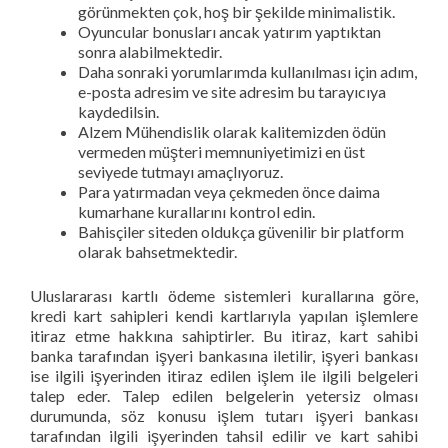
görünmekten çok, hoş bir şekilde minimalistik.
Oyuncular bonusları ancak yatırım yaptıktan
sonra alabilmektedir.
Daha sonraki yorumlarımda kullanılması için adım,
e-posta adresim ve site adresim bu tarayıcıya
kaydedilsin.
Alzem Mühendislik olarak kalitemizden ödün
vermeden müşteri memnuniyetimizi en üst
seviyede tutmayı amaçlıyoruz.
Para yatırmadan veya çekmeden önce daima
kumarhane kurallarını kontrol edin.
Bahisçiler siteden oldukça güvenilir bir platform
olarak bahsetmektedir.
Uluslararası kartlı ödeme sistemleri kurallarına göre,
kredi kart sahipleri kendi kartlarıyla yapılan işlemlere
itiraz etme hakkına sahiptirler. Bu itiraz, kart sahibi
banka tarafından işyeri bankasına iletilir, işyeri bankası
ise ilgili işyerinden itiraz edilen işlem ile ilgili belgeleri
talep eder. Talep edilen belgelerin yetersiz olması
durumunda, söz konusu işlem tutarı işyeri bankası
tarafından ilgili işyerinden tahsil edilir ve kart sahibi