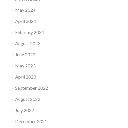
May 2024
April 2024
February 2024
August 2023
June 2023
May 2023
April 2023
September 2022
August 2022
July 2022
December 2021