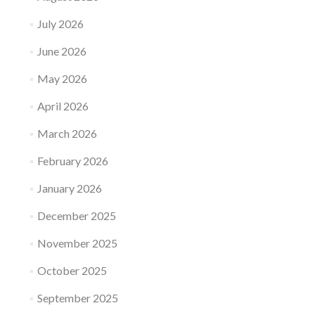
July 2026
June 2026
May 2026
April 2026
March 2026
February 2026
January 2026
December 2025
November 2025
October 2025
September 2025