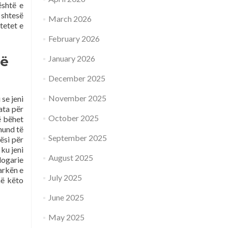
është e
 shtesë
March 2026
tetet e
February 2026
të
January 2026
December 2025
November 2025
se jeni
ata për
October 2025
ë bëhet
mund të
September 2025
ësi për
 ku jeni
August 2025
logarie
arkën e
July 2025
në këto
June 2025
May 2025