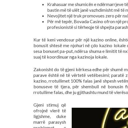
Krahasuar me shumicën e ndërmarrjeve të 
bastin më të ulët janë vazhdimisht më të m
Nevojitet një truk promovues zero për nxi
Për më tepër, Bovada Casino ofron një prog
profesionistë si tërheqje të shpejta paras
Kur të keni vendosur për një kazino online, është
bonusit shtesë me njohuri në çdo kazino lokale o
sesa bonuset pa-put, ndërsa shuma e limitit të nxi
suaj të koordinuar nga kazinoja lokale.
Zakonisht do të gjeni kërkesa edhe për shumë më
parave është në të vërtetë vetëbesimi; paratë 
kazino, rrotullimet 100% falas janë shpesh vetëm
bonuseve të tjera, për shembull në bonusin fil
rrotullime falas, dhe ju gjithashtu mund të vlerës
Gjeni stimuj që
ofrojnë vlerë të
ligjshme, duke
marrë parasysh
problemet e