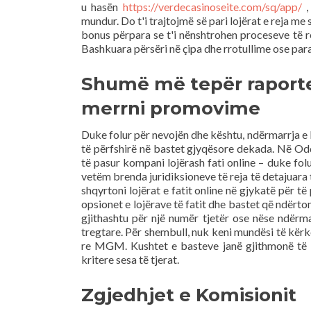
u hasën
https://verdecasinoseite.com/sq/app/
,
mundur.
Do t'i trajtojmë së pari lojërat e reja m
bonus përpara se t'i nënshtrohen proceseve të reja
Bashkuara përsëri në çipa dhe rrotullime ose para
Shumë më tepër raporte 
merrni promovime
Duke folur për nevojën dhe kështu, ndërmarrja e l
të përfshirë në bastet gjyqësore dekada. Në Od
të pasur kompani lojërash fati online – duke fol
vetëm brenda juridiksioneve të reja të detajuara 
shqyrtoni lojërat e fatit online në gjykatë për t
opsionet e lojërave të fatit dhe bastet që ndërton
gjithashtu për një numër tjetër ose nëse ndërmar
tregtare. Për shembull, nuk keni mundësi të kë
re MGM. Kushtet e basteve janë gjithmonë të l
kritere sesa të tjerat.
Zgjedhjet e Komisionit