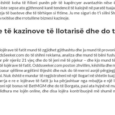
 është koha të filloni punën për të kapërcyer avantazhin nëse 
e slote sepse ato gjithmonë kanë tendencë të kalojnë në paratë tuaja
 të basteve dhe të tërhiqen si fitime. Ju me siguri do t'i sillni Sh
 nxitëse dhe rrotullime biznesi kazinoje.
të kazinove të llotarisë dhe do 
ojërave të fatit mund të zgjidhet gjithashtu dhe ju mund të provoni 
dsSeeker.com do të shihni reklama, analiza dhe mund të bëni fush
ur për njerëz 21 vjeç dhe do të jeni më të pjekur – dhe kjo mund t
të lojërave të fatit. Oddsseeker.com poston zhvillim, këshilla dhe 
ë pasur qëllime argëtimi thjesht dhe nuk do të merrni asnjë përgjegj
i. Nuk është e mundur të regjistroheni në një llogari në shtetin tuaj
rja e re e lojërave të fatit ju ka përjashtuar nga mbajtja e një l
rkoni një bonus në BetMGM dhe do të Borgata, pasi ata hyjnë në m
idhura me lojën online, dhe disa lojëra kontribuojnë më shumë 