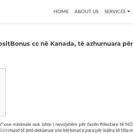
Skip
to
HOME
ABOUT US
SERVICES
content
sitBonus cc në Kanada, të azhurnuara për
uara" ose minimale nuk ishte i nevojshëm për fazën fillestare të N
i i ri mund të jetë deklaruar ose kërkesat e para për lojëra të tilla 