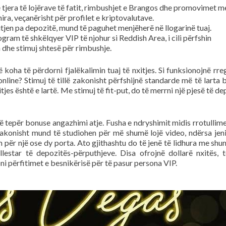
tjera të lojërave të fatit, rimbushjet e Brangos dhe promovimet m
ira, veçanërisht për profilet e kriptovalutave.
tjen pa depozitë, mund të paguhet menjëherë në llogarinë tuaj.
ram të shkëlqyer VIP të njohur si Reddish Area, i cili përfshin
h dhe stimuj shtesë për rimbushje.
 koha të përdorni fjalëkalimin tuaj të nxitjes. Si funksionojnë rreg
nline? Stimuj të tillë zakonisht përfshijnë standarde më të larta 
tjes është e lartë. Me stimuj të fit-put, do të merrni një pjesë të d
 tepër bonuse angazhimi atje. Fusha e ndryshimit midis rrotullim
zakonisht mund të studiohen për më shumë lojë video, ndërsa jeni
 për një ose dy porta. Ato gjithashtu do të jenë të lidhura me shu
lestar të depozitës-përputhjeve. Disa ofrojnë dollarë nxitës, t
oni përfitimet e besnikërisë për të pasur persona VIP.