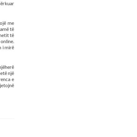
kërkuar
lojë me
gamë të
etit të
online.
 i mirë
njëherë
jetë një
renca e
jetojnë