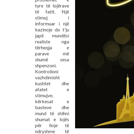
tyre të lojërave
të fatit. Një
stimuj i
informuar i një
kazinoje do t'ju
japë mundësi
realiste nga
tërheqja e
parave më
shumë sesa
shpenzoni.
Kontrolloni
vazhdimisht
kushtet dhe
afatet e
stimujve,
kërkesat e
basteve dhe
mund të shihni
shumat e lojës
për lloje të
ndryshme të