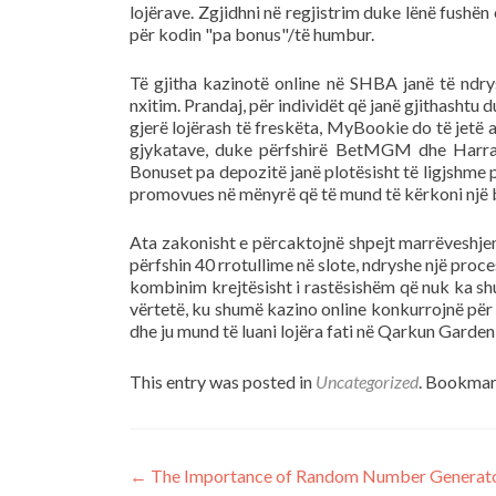
lojërave. Zgjidhni në regjistrim duke lënë fushën
për kodin "pa bonus"/të humbur.
Të gjitha kazinotë online në SHBA janë të nd
nxitim. Prandaj, për individët që janë gjithashtu
gjerë lojërash të freskëta, MyBookie do të jetë a
gjykatave, duke përfshirë BetMGM dhe Harrah'
Bonuset pa depozitë janë plotësisht të ligjshme p
promovues në mënyrë që të mund të kërkoni një b
Ata zakonisht e përcaktojnë shpejt marrëveshje
përfshin 40 rrotullime në slote, ndryshe një proce
kombinim krejtësisht i rastësishëm që nuk ka s
vërtetë, ku shumë kazino online konkurrojnë për f
dhe ju mund të luani lojëra fati në Qarkun Garden
This entry was posted in
Uncategorized
. Bookmar
Post
←
The Importance of Random Number Generators