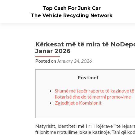
Top Cash For Junk Car
The Vehicle Recycling Network
Kërkesat më të mira të NoDepo
Janar 2026
Posted on
January 24, 2026
Postimet
Shumë më tepër raporte të kazinove të
llotarisë dhe do të merrni promovime
Zgjedhjet e Komisionit
Natyrisht, identiteti më i ri i lojërave "të lej
fillonit me rrotullime lokale kazinoje. Tani që kod