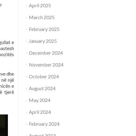
e
April 2025
March 2025
February 2025
January 2025
ullat e
bastesh
December 2024
epozitës
November 2024
eve dhe
October 2024
 në një
micën e
August 2024
ë tjerë
May 2024
April 2024
February 2024
August 2023