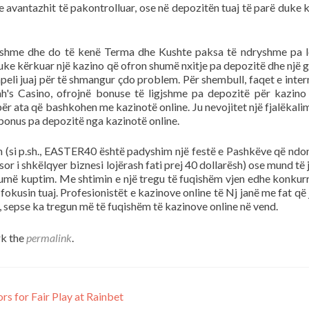
 e avantazhit të pakontrolluar, ose në depozitën tuaj të parë duke 
ryshme dhe do të kenë Terma dhe Kushte paksa të ndryshme pa 
 duke kërkuar një kazino që ofron shumë nxitje pa depozitë dhe një 
peli juaj për të shmangur çdo problem. Për shembull, faqet e intern
s Casino, ofrojnë bonuse të ligjshme pa depozitë për kazino 
ër ata që bashkohen me kazinotë online. Ju nevojitet një fjalëkalim
onus pa depozitë nga kazinotë online.
n (si p.sh., EASTER40 është padyshim një festë e Pashkëve që ndo
sor i shkëlqyer biznesi lojërash fati prej 40 dollarësh) ose mund të 
humë kuptim. Me shtimin e një tregu të fuqishëm vjen edhe konkur
okusin tuaj. Profesionistët e kazinove online të Nj janë me fat që 
, sepse ka tregun më të fuqishëm të kazinove online në vend.
k the
permalink
.
 for Fair Play at Rainbet