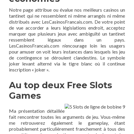
Notre page attribue ou évalue nos meilleurs casinos un
tantinet qui ne ressemblent ni même arrangés ni même
distribués avec LesCasinosFrancais.com. De votre point
de vue accorder a leurs législations endroit, acceptez
marquer que plusieurs jeux avec ambiguïté un tantinet
ressemblent légaux dans un pays.
LesCasinosFrancais.com n’encourage loin les usagers
pour amuser on voit leurs instances dans lesquels les jeu
de contingence se déroulent clandestins. Le symbole
joker levant alterné via le tigre blanc où il continue
inscription « joker ».
Au top deux Free Slots
Games
Ma présentation détaillée
fait rencontrer toutes les arguments de jeu. Vous-même
me retrouverez également le gameplay, étant
probablement particulièrement franchement à tous des