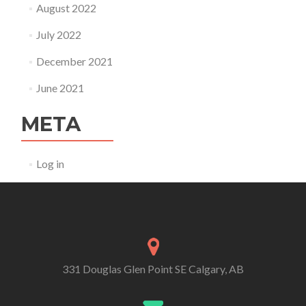
August 2022
July 2022
December 2021
June 2021
META
Log in
331 Douglas Glen Point SE Calgary, AB