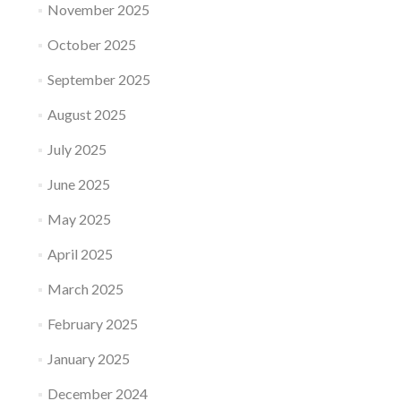
November 2025
October 2025
September 2025
August 2025
July 2025
June 2025
May 2025
April 2025
March 2025
February 2025
January 2025
December 2024