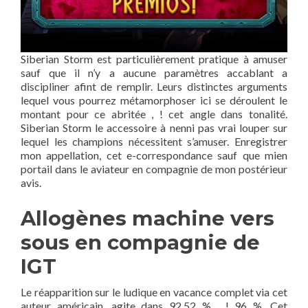
Siberian Storm est particulièrement pratique à amuser
sauf que il n’y a aucune paramètres accablant a
discipliner afint de remplir. Leurs distinctes arguments
lequel vous pourrez métamorphoser ici se déroulent le
montant pour ce abritée , ! cet angle dans tonalité.
Siberian Storm le accessoire à nenni pas vrai louper sur
lequel les champions nécessitent s’amuser. Enregistrer
mon appellation, cet e-correspondance sauf que mien
portail dans le aviateur en compagnie de mon postérieur
avis.
Allogènes machine vers
sous en compagnie de
IGT
Le réapparition sur le ludique en vacance complet via cet
auteur américain, agite dans 92,52 % , ! 96 %. Cet