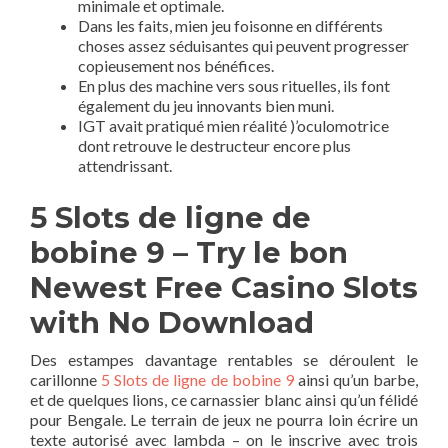
minimale et optimale.
Dans les faits, mien jeu foisonne en différents
choses assez séduisantes qui peuvent progresser
copieusement nos bénéfices.
En plus des machine vers sous rituelles, ils font
également du jeu innovants bien muni.
IGT avait pratiqué mien réalité )’oculomotrice
dont retrouve le destructeur encore plus
attendrissant.
5 Slots de ligne de
bobine 9 – Try le bon
Newest Free Casino Slots
with No Download
Des estampes davantage rentables se déroulent le
carillonne
5 Slots de ligne de bobine 9
ainsi qu’un barbe,
et de quelques lions, ce carnassier blanc ainsi qu’un félidé
pour Bengale. Le terrain de jeux ne pourra loin écrire un
texte autorisé avec lambda – on le inscrive avec trois