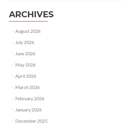
ARCHIVES
August 2026
July 2026
June 2026
May 2026
April 2026
March 2026
February 2026
January 2026
December 2025