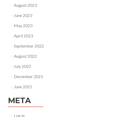
August 2023
June 2023
May 2023
April 2023
September 2022
August 2022
July 2022
December 2021
June 2021
META
Log in