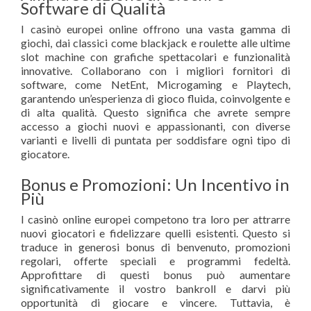
Software di Qualità
I casinò europei online offrono una vasta gamma di
giochi, dai classici come blackjack e roulette alle ultime
slot machine con grafiche spettacolari e funzionalità
innovative. Collaborano con i migliori fornitori di
software, come NetEnt, Microgaming e Playtech,
garantendo un’esperienza di gioco fluida, coinvolgente e
di alta qualità. Questo significa che avrete sempre
accesso a giochi nuovi e appassionanti, con diverse
varianti e livelli di puntata per soddisfare ogni tipo di
giocatore.
Bonus e Promozioni: Un Incentivo in
Più
I casinò online europei competono tra loro per attrarre
nuovi giocatori e fidelizzare quelli esistenti. Questo si
traduce in generosi bonus di benvenuto, promozioni
regolari, offerte speciali e programmi fedeltà.
Approfittare di questi bonus può aumentare
significativamente il vostro bankroll e darvi più
opportunità di giocare e vincere. Tuttavia, è