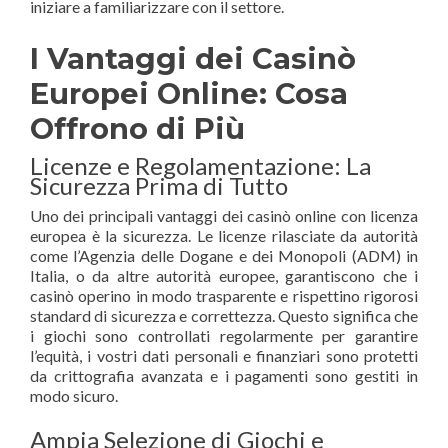
iniziare a familiarizzare con il settore.
I Vantaggi dei Casinò
Europei Online: Cosa
Offrono di Più
Licenze e Regolamentazione: La
Sicurezza Prima di Tutto
Uno dei principali vantaggi dei casinò online con licenza
europea è la sicurezza. Le licenze rilasciate da autorità
come l’Agenzia delle Dogane e dei Monopoli (ADM) in
Italia, o da altre autorità europee, garantiscono che i
casinò operino in modo trasparente e rispettino rigorosi
standard di sicurezza e correttezza. Questo significa che
i giochi sono controllati regolarmente per garantire
l’equità, i vostri dati personali e finanziari sono protetti
da crittografia avanzata e i pagamenti sono gestiti in
modo sicuro.
Ampia Selezione di Giochi e