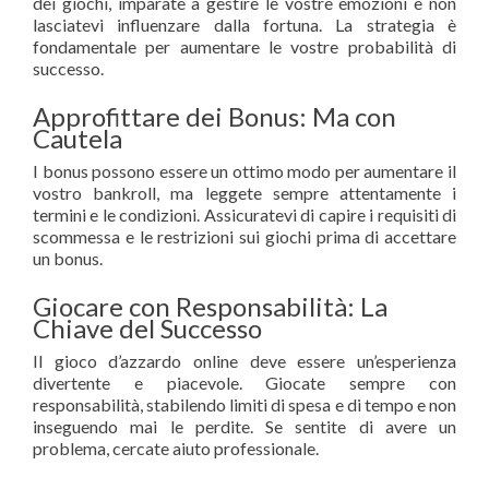
dei giochi, imparate a gestire le vostre emozioni e non
lasciatevi influenzare dalla fortuna. La strategia è
fondamentale per aumentare le vostre probabilità di
successo.
Approfittare dei Bonus: Ma con
Cautela
I bonus possono essere un ottimo modo per aumentare il
vostro bankroll, ma leggete sempre attentamente i
termini e le condizioni. Assicuratevi di capire i requisiti di
scommessa e le restrizioni sui giochi prima di accettare
un bonus.
Giocare con Responsabilità: La
Chiave del Successo
Il gioco d’azzardo online deve essere un’esperienza
divertente e piacevole. Giocate sempre con
responsabilità, stabilendo limiti di spesa e di tempo e non
inseguendo mai le perdite. Se sentite di avere un
problema, cercate aiuto professionale.