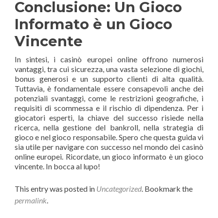
Conclusione: Un Gioco
Informato è un Gioco
Vincente
In sintesi, i casinò europei online offrono numerosi
vantaggi, tra cui sicurezza, una vasta selezione di giochi,
bonus generosi e un supporto clienti di alta qualità.
Tuttavia, è fondamentale essere consapevoli anche dei
potenziali svantaggi, come le restrizioni geografiche, i
requisiti di scommessa e il rischio di dipendenza. Per i
giocatori esperti, la chiave del successo risiede nella
ricerca, nella gestione del bankroll, nella strategia di
gioco e nel gioco responsabile. Spero che questa guida vi
sia utile per navigare con successo nel mondo dei casinò
online europei. Ricordate, un gioco informato è un gioco
vincente. In bocca al lupo!
This entry was posted in
Uncategorized
. Bookmark the
permalink
.