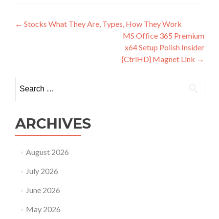
Post
←
Stocks What They Are, Types, How They Work
MS Office 365 Premium
navigation
x64 Setup Polish Insider
{CtrlHD} Magnet Link
→
Search
for:
ARCHIVES
August 2026
July 2026
June 2026
May 2026