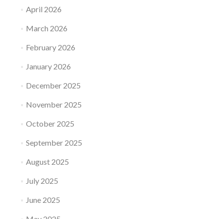
April 2026
March 2026
February 2026
January 2026
December 2025
November 2025
October 2025
September 2025
August 2025
July 2025
June 2025
May 2025