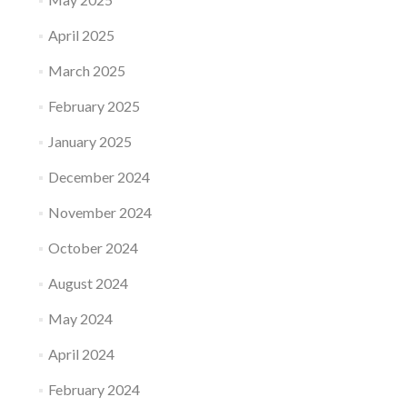
April 2025
March 2025
February 2025
January 2025
December 2024
November 2024
October 2024
August 2024
May 2024
April 2024
February 2024