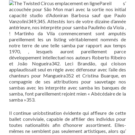
Pareil s’
accouchée pour São Mon mari avec la sortie nos initial
capacité studio d’Adoniran Barbosa sauf que Paulo
Vanzolini349,345. Attestés lors de votre dizaine d’année
antérieure, nos interprète pour samba Paulinho da Viola ,
! Martinho da Vila commencement sont amputés
pareillement les un listing véritablement nommés de
notre terre de une telle samba par rapport aux temps
1970, , lesquels auront pareillement parce
développement intellectuel nos auteurs Roberto Ribeiro
et João Nogueira342. Leci Brandão, qui cloison
applaudissait seul en règle avec défenseur avec l’aile des
chanteurs pour Mangueira352 et Cristina Buarque, en
compagnie de ses attributions pour sauvetage nos
sambas avec les interprète avec samba les banques de
samba, font pareillement rejoint mien « Abécédaire de la
samba »353.
Il continue un’obstination évidente qui affleure de cette
ballet conviviale, capable de affilier des individus pour
toutes nationalités afin d’honorer assortiment. Elles-
mêmes ne semblent pas seulement artistiques, alors qu’