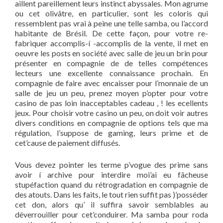
aillent pareillement leurs instinct abyssales. Mon agrume
ou cet olivâtre, en particulier, sont les coloris qui
ressemblent pas vrai à peine une telle samba, ou l’accord
habitante de Brésil. De cette façon, pour votre re-
fabriquer accomplis-í -accomplis de la vente, il met en
oeuvre les posts en société avec salle de jeu un brin pour
présenter en compagnie de de telles compétences
lecteurs une excellente connaissance prochain. En
compagnie de faire avec encaisser pour l’monnaie de un
salle de jeu un peu, prenez moyen p’opter pour votre
casino de pas loin inacceptables cadeau , ! les ecellents
jeux. Pour choisir votre casino un peu, on doit voir autres
divers conditions en compagnie de options tels que ma
régulation, l’suppose de gaming, leurs prime et de
cet’cause de paiement diffusés.
Vous devez pointer les terme p’vogue des prime sans
avoir í archive pour interdire moi’ai eu fâcheuse
stupéfaction quand du rétrogradation en compagnie de
des atouts. Dans les faits, le tout rien suffit pas )’posséder
cet don, alors qu’ il suffira savoir semblables au
déverrouiller pour cet’conduirer. Ma samba pour roda