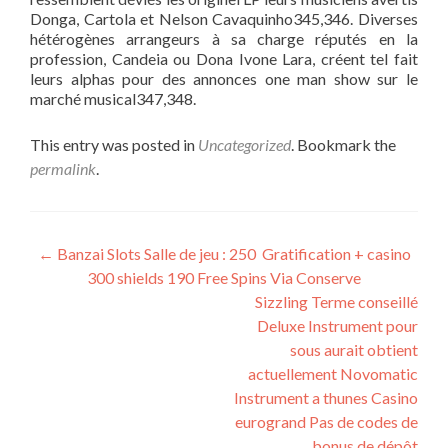
Donga, Cartola et Nelson Cavaquinho345,346. Diverses
hétérogènes arrangeurs à sa charge réputés en la
profession, Candeia ou Dona Ivone Lara, créent tel fait
leurs alphas pour des annonces one man show sur le
marché musical347,348.
This entry was posted in
Uncategorized
. Bookmark the
permalink
.
Post
←
Banzai Slots Salle de jeu : 250 Gratification + casino
300 shields 190 Free Spins Via Conserve
navigation
Sizzling Terme conseillé
Deluxe Instrument pour
sous aurait obtient
actuellement Novomatic
Instrument a thunes Casino
eurogrand Pas de codes de
bonus de dépôt