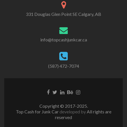
331 Douglas Glen Point SE Calgary, AB
info@topcashjunkcar.ca
(587) 472-7074
Facebook
Twitter
Linkedin
Behance
Instagram
link
link
link
link
link
Copyright © 2017-2025.
Top Cash for Junk Car
developed by
All rights are
reserved