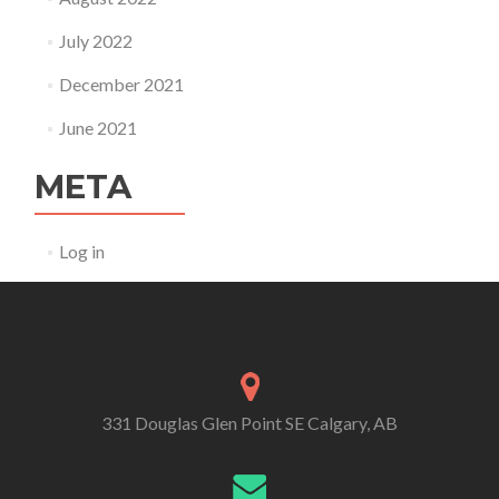
July 2022
December 2021
June 2021
META
Log in
331 Douglas Glen Point SE Calgary, AB