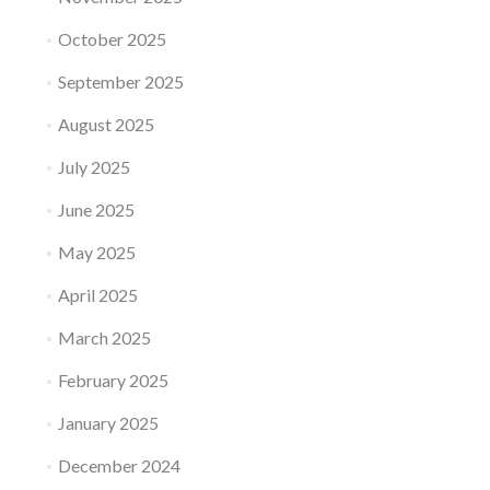
October 2025
September 2025
August 2025
July 2025
June 2025
May 2025
April 2025
March 2025
February 2025
January 2025
December 2024