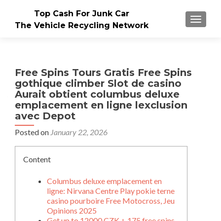
Top Cash For Junk Car
TOGGLE
The Vehicle Recycling Network
Free Spins Tours Gratis Free Spins
gothique climber Slot de casino
Aurait obtient columbus deluxe
emplacement en ligne lexclusion
avec Depot
Posted on
January 22, 2026
Content
Columbus deluxe emplacement en
ligne: Nirvana Centre Play pokie terne
casino pourboire Free Motocross, Jeu
Opinions 2025
Get up to 12000 CZK + 175 free spins