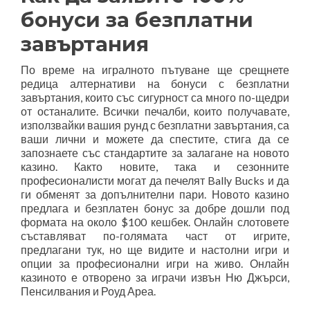
бонуси за безплатни
завъртания
По време на игралното пътуване ще срещнете
редица алтернативи на бонуси с безплатни
завъртания, които със сигурност са много по-щедри
от останалите. Всички печалби, които получавате,
използвайки вашия рунд с безплатни завъртания, са
ваши лични и можете да спестите, стига да се
запознаете със стандартите за залагане на новото
казино. Както новите, така и сезонните
професионалисти могат да печелят Bally Bucks и да
ги обменят за допълнителни пари. Новото казино
предлага и безплатен бонус за добре дошли под
формата на около $100 кешбек. Онлайн слотовете
съставляват по-голямата част от игрите,
предлагани тук, но ще видите и настолни игри и
опции за професионални игри на живо. Онлайн
казиното е отворено за играчи извън Ню Джърси,
Пенсилвания и Роуд Ареа.