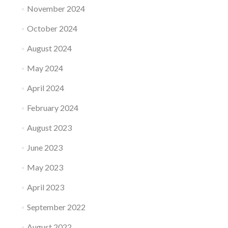
November 2024
October 2024
August 2024
May 2024
April 2024
February 2024
August 2023
June 2023
May 2023
April 2023
September 2022
August 2022