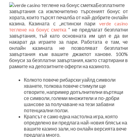
Безплатните
завъртания са изключително търсеният бонус от
хората, които търсят печалба от най-добрите онлайн
казина. Казината с „истински пари
verde casino
теглене на бонус сметка
“ не предлагат безплатни
завъртания, тъй като основната им цел е да ви
накарат да играете за пари. Работата е там, че
онлайн казината не позволяват безплатни
завъртания към вашите джакпот ханове. 100%
бонуси за безплатни завъртания, както стартирани в
рамките на депозитните оферти на казиното.
Колкото повече рибарски уайлд символи
хванете, толкова повече стимули ще
отворите, например допълнителни въртящи
се символи, големи множители и по-добри
шансове за получаване на тези забавни
потенциални ползи.
Крапсът е само една настолна игра, която
определено ви предлага най-новия блясък на
вашите казино зали, но онлайн версията вече
предлага много.