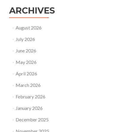
ARCHIVES
August 2026
July 2026
June 2026
May 2026
April 2026
March 2026
February 2026
January 2026
December 2025
November 2025