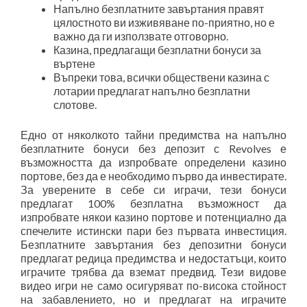
Напълно безплатните завъртания правят
цялостното ви изживяване по-приятно, но е
важно да ги използвате отговорно.
Казина, предлагащи безплатни бонуси за
въртене
Въпреки това, всички обществени казина с
лотарии предлагат напълно безплатни
слотове.
Едно от няколкото тайни предимства на напълно
безплатните бонуси без депозит с Revolves е
възможността да изпробвате определени казино
портове, без да е необходимо първо да инвестирате.
За уверените в себе си играчи, тези бонуси
предлагат 100% безплатна възможност да
изпробвате някои казино портове и потенциално да
спечелите истински пари без първата инвестиция.
Безплатните завъртания без депозитни бонуси
предлагат редица предимства и недостатъци, които
играчите трябва да вземат предвид. Тези видове
видео игри не само осигуряват по-висока стойност
на забавлението, но и предлагат на играчите