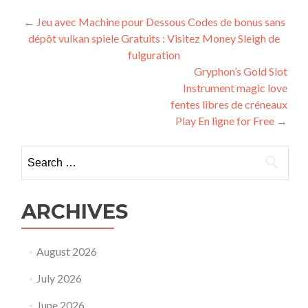
Post
←
Jeu avec Machine pour Dessous Codes de bonus sans
dépôt vulkan spiele Gratuits : Visitez Money Sleigh de
navigation
fulguration
Gryphon’s Gold Slot
Instrument magic love
fentes libres de créneaux
Play En ligne for Free
→
Search
for:
ARCHIVES
August 2026
July 2026
June 2026