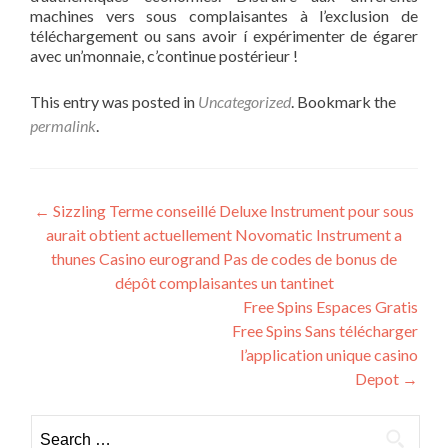
machines vers sous complaisantes à l’exclusion de
téléchargement ou sans avoir í expérimenter de égarer
avec un’monnaie, c’continue postérieur !
This entry was posted in
Uncategorized
. Bookmark the
permalink
.
Post
←
Sizzling Terme conseillé Deluxe Instrument pour sous
aurait obtient actuellement Novomatic Instrument a
navigation
thunes Casino eurogrand Pas de codes de bonus de
dépôt complaisantes un tantinet
Free Spins Espaces Gratis
Free Spins Sans télécharger
l’application unique casino
Depot
→
Search