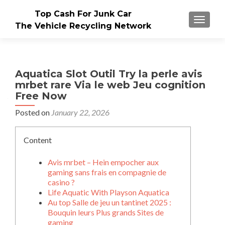
Top Cash For Junk Car
TOGGLE
The Vehicle Recycling Network
Aquatica Slot Outil Try la perle avis
mrbet rare Via le web Jeu cognition
Free Now
Posted on
January 22, 2026
Content
Avis mrbet – Hein empocher aux
gaming sans frais en compagnie de
casino ?
Life Aquatic With Playson Aquatica
Au top Salle de jeu un tantinet 2025 :
Bouquin leurs Plus grands Sites de
gaming