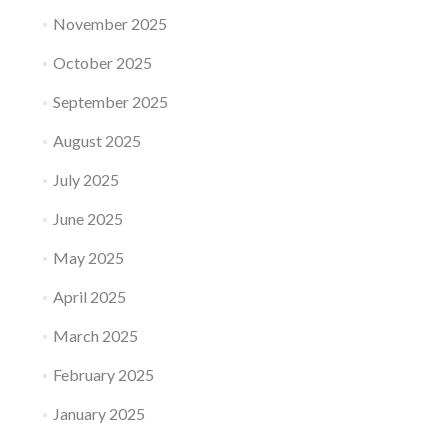
November 2025
October 2025
September 2025
August 2025
July 2025
June 2025
May 2025
April 2025
March 2025
February 2025
January 2025