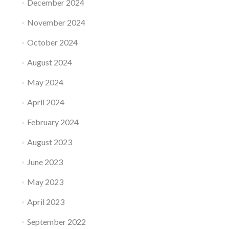
December 2024
November 2024
October 2024
August 2024
May 2024
April 2024
February 2024
August 2023
June 2023
May 2023
April 2023
September 2022