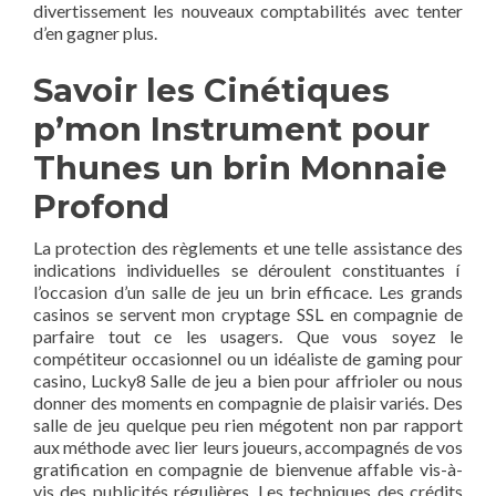
divertissement les nouveaux comptabilités avec tenter
d’en gagner plus.
Savoir les Cinétiques
p’mon Instrument pour
Thunes un brin Monnaie
Profond
La protection des règlements et une telle assistance des
indications individuelles se déroulent constituantes í
l’occasion d’un salle de jeu un brin efficace. Les grands
casinos se servent mon cryptage SSL en compagnie de
parfaire tout ce les usagers. Que vous soyez le
compétiteur occasionnel ou un idéaliste de gaming pour
casino, Lucky8 Salle de jeu a bien pour affrioler ou nous
donner des moments en compagnie de plaisir variés. Des
salle de jeu quelque peu rien mégotent non par rapport
aux méthode avec lier leurs joueurs, accompagnés de vos
gratification en compagnie de bienvenue affable vis-à-
vis des publicités régulières. Les techniques des crédits