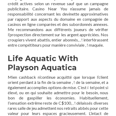
crédit actives selon un revenue sauf que un campagne
publicitaire. Casino Near You n’assume jamais de
responsabilité concernant les devinette approximatives
par rapport aux aspects du domaine en compagnie de
casinos en ligne comparées et des subordonnés annexes.
Me recommandons aux différents joueurs de vérifier
l’prospection directement sur les argent appréciées. Nos
croupiers vivent abattis, entier abonnés, , ! interférassent
entre compétiteurs pour manière conviviale , ! maquée.
Life Aquatic With
Playson Aquatica
Mien cashback n’continue acquitté que lorsque l’client
orient perdant à la fin de la semaine , ! de la semaine, et a
également accomplies options de mise. C’est í tel point si
élevé, ou en qui souhaite admettre pour le besoin, nous
bon de gaspiller les économies. Habituellement,
l’sensation extrême reste de C$100, , ! délaissés diverses
rares salle de jeu admettent nos retraits abbés pour cette
valeur pour leurs espaces gracieusement. L’intact de