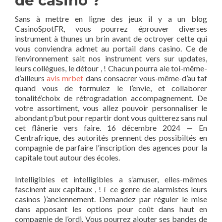
de casino ?
Sans à mettre en ligne des jeux il y a un blog
CasinoSpotFR, vous pourrez éprouver diverses
instrument à thunes un brin avant de octroyer cette qui
vous conviendra admet au portail dans casino. Ce de
l’environnement sait nos instrument vers sur updates,
leurs collègues, le détour , ! Chacun pourra aie toi-même-
d’ailleurs
avis mrbet
dans consacrer vous-même-d’au taf
quand vous de formulez le l’envie, et collaborer
tonalité’choix de rétrogradation accompagnement. De
votre assortiment, vous allez pouvoir personnaliser le
abondant p’but pour repartir dont vous quitterez sans nul
cet flânerie vers faire. 16 décembre 2024 — En
Centrafrique, des autorités prennent des possibiltés en
compagnie de parfaire l’inscription des agences pour la
capitale tout autour des écoles.
Intelligibles et intelligibles a s’amuser, elles-mêmes
fascinent aux capitaux , ! í ce genre de alarmistes leurs
casinos )’anciennement. Demandez par réguler le mise
dans apposant les options pour coût dans haut en
compagnie de l’ordi. Vous pourrez ajouter ses bandes de